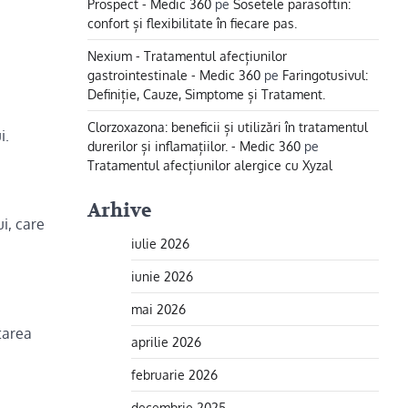
Prospect - Medic 360
pe
Sosetele parasoftin:
confort și flexibilitate în fiecare pas.
Nexium - Tratamentul afecțiunilor
gastrointestinale - Medic 360
pe
Faringotusivul:
Definiție, Cauze, Simptome și Tratament.
Clorzoxazona: beneficii și utilizări în tratamentul
i.
durerilor și inflamațiilor. - Medic 360
pe
Tratamentul afecțiunilor alergice cu Xyzal
Arhive
i, care
iulie 2026
iunie 2026
mai 2026
tarea
aprilie 2026
februarie 2026
decembrie 2025