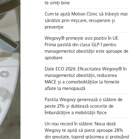
te simți bine
Cum te ajută Motion Clinic să trăiești mai
sănătos prin mișcare, recuperare și
prevenție
Wegovy® primește aviz pozitiv în UE:
Prima pastilă din clasa GLP-1 pentru
managementul obezității este aproape de
aprobare
Date ECO 2026: Eficacitatea Wegovy® în
managementul obezității, reducerea
MACE și a comorbidităților la femeile
aflate la menopauză
Pastila Wegovy generează o slăbire de
peste 21% și dublează scorurile de
îmbunătățire a mobilității fizice
Un nou record în slăbire: Noua doză
Wegovy te ajută să pierzi aproape 28%
din greutate, topind grăsimea și protejând