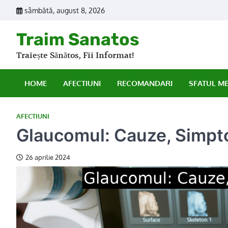
Skip
sâmbătă, august 8, 2026
to
content
Traim Sanatos
Traiește Sănătos, Fii Informat!
HOME
AFECTIUNI
RECOMANDARI
SFATUL M
AFECTIUNI
Glaucomul: Cauze, Simpt
26 aprilie 2024