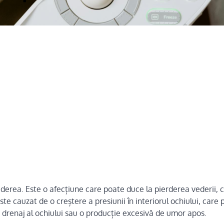
rea. Este o afecțiune care poate duce la pierderea vederii, ch
te cauzat de o creștere a presiunii în interiorul ochiului, care p
e drenaj al ochiului sau o producție excesivă de umor apos.