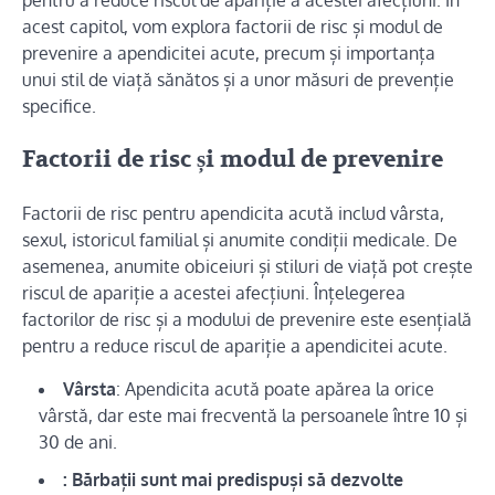
pentru a reduce riscul de apariție a acestei afecțiuni. În
acest capitol, vom explora factorii de risc și modul de
prevenire a apendicitei acute, precum și importanța
unui stil de viață sănătos și a unor măsuri de prevenție
specifice.
Factorii de risc și modul de prevenire
Factorii de risc pentru apendicita acută includ vârsta,
sexul, istoricul familial și anumite condiții medicale. De
asemenea, anumite obiceiuri și stiluri de viață pot crește
riscul de apariție a acestei afecțiuni. Înțelegerea
factorilor de risc și a modului de prevenire este esențială
pentru a reduce riscul de apariție a apendicitei acute.
Vârsta
: Apendicita acută poate apărea la orice
vârstă, dar este mai frecventă la persoanele între 10 și
30 de ani.
: Bărbații sunt mai predispuși să dezvolte