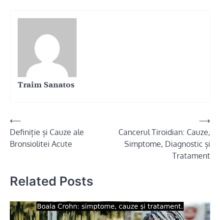
Traim Sanatos
Navigare
⟵
⟶
Definiție și Cauze ale
Cancerul Tiroidian: Cauze,
în
Bronsiolitei Acute
Simptome, Diagnostic și
articole
Tratament
Related Posts