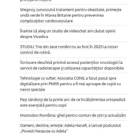
Wegovy, cunoscutul tratament pentru obezitate, primește
undă verde în Marea Britanie pentru prevenirea
complicațiilor cardiovasculare
Înainte să aleg un studio de videochat am căutat opinii
despre Vivadiva
STUDIU: Trei din zece români nu au fost în 2025 la niciun
control de rutină.
Scrisoare deschisă privind accesul pacienților oncologici la
servicii de radioterapie și utilizarea capacităților disponibile
Tehnologie cu suflet: Asociatia CONIL a facut pasul spre
digitalizare prin PNRR pentru a fi mai aproape de copiii cu
nevoi speciale
Pași sănătoși de la primii ani: de ce încălțămintea ortopedică
este esențială pentru copii
Mastodon România: ghid pentru conturi de știri și actualizări
Oameni, destine, emoție: Adela Hanafi, a lansat podcastul
„Povești Nespuse cu Adela”