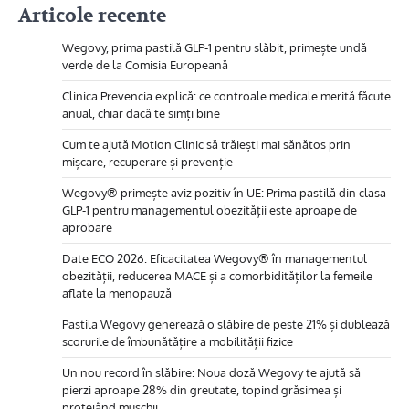
Articole recente
Wegovy, prima pastilă GLP-1 pentru slăbit, primește undă
verde de la Comisia Europeană
Clinica Prevencia explică: ce controale medicale merită făcute
anual, chiar dacă te simți bine
Cum te ajută Motion Clinic să trăiești mai sănătos prin
mișcare, recuperare și prevenție
Wegovy® primește aviz pozitiv în UE: Prima pastilă din clasa
GLP-1 pentru managementul obezității este aproape de
aprobare
Date ECO 2026: Eficacitatea Wegovy® în managementul
obezității, reducerea MACE și a comorbidităților la femeile
aflate la menopauză
Pastila Wegovy generează o slăbire de peste 21% și dublează
scorurile de îmbunătățire a mobilității fizice
Un nou record în slăbire: Noua doză Wegovy te ajută să
pierzi aproape 28% din greutate, topind grăsimea și
protejând mușchii