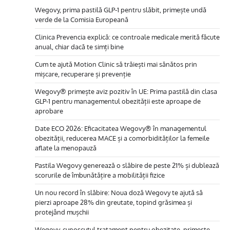
Wegovy, prima pastilă GLP-1 pentru slăbit, primește undă
verde de la Comisia Europeană
Clinica Prevencia explică: ce controale medicale merită făcute
anual, chiar dacă te simți bine
Cum te ajută Motion Clinic să trăiești mai sănătos prin
mișcare, recuperare și prevenție
Wegovy® primește aviz pozitiv în UE: Prima pastilă din clasa
GLP-1 pentru managementul obezității este aproape de
aprobare
Date ECO 2026: Eficacitatea Wegovy® în managementul
obezității, reducerea MACE și a comorbidităților la femeile
aflate la menopauză
Pastila Wegovy generează o slăbire de peste 21% și dublează
scorurile de îmbunătățire a mobilității fizice
Un nou record în slăbire: Noua doză Wegovy te ajută să
pierzi aproape 28% din greutate, topind grăsimea și
protejând mușchii
Wegovy, cunoscutul tratament pentru obezitate, primește