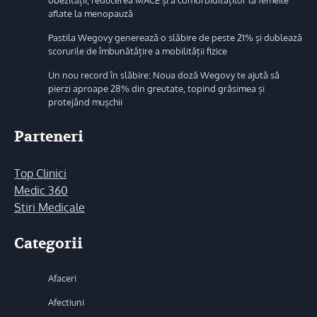
obezității, reducerea MACE și a comorbidităților la femeile
aflate la menopauză
Pastila Wegovy generează o slăbire de peste 21% și dublează
scorurile de îmbunătățire a mobilității fizice
Un nou record în slăbire: Noua doză Wegovy te ajută să
pierzi aproape 28% din greutate, topind grăsimea și
protejând mușchii
Parteneri
Top Clinici
Medic 360
Stiri Medicale
Categorii
Afaceri
Afectiuni