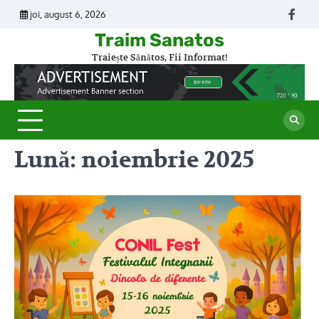
Skip
joi, august 6, 2026
Face
to
Traim Sanatos
content
Traiește Sănătos, Fii Informat!
Lună:
noiembrie 2025