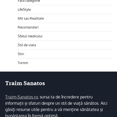
Fără categorie
LifeStyle
Mit sau Realitate
Recomandari
Sfatul medicului
Stil de viata
Stiri
Turism
Traim Sanatos
Traim-Sanatos.ro
, sursa ta de încredere pentru
informații și sfaturi despre un stil de viață sănătos. Aici
găsiți resurse utile pentru a vă menține sănătatea și
bunăstarea în formă optimă.