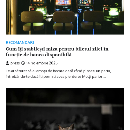
RECOMANDARI
Cum îți stabilești miza pentru biletul zilei în
funcție de banca disponibilă
press
14 noiembrie 2025
Te-ai săturat să ai emoții de fiecare dată când plasezi un pariu,
întrebându-te dacă îți permiți acea pierdere? Mulți pariori…