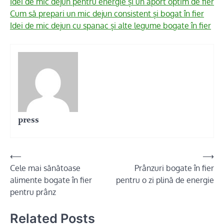
Idei de mic dejun pentru energie și un aport optim de fier
Cum să prepari un mic dejun consistent și bogat în fier
Idei de mic dejun cu spanac și alte legume bogate în fier
press
Navigare
⟵
⟶
Cele mai sănătoase
Prânzuri bogate în fier
în
alimente bogate în fier
pentru o zi plină de energie
articole
pentru prânz
Related Posts