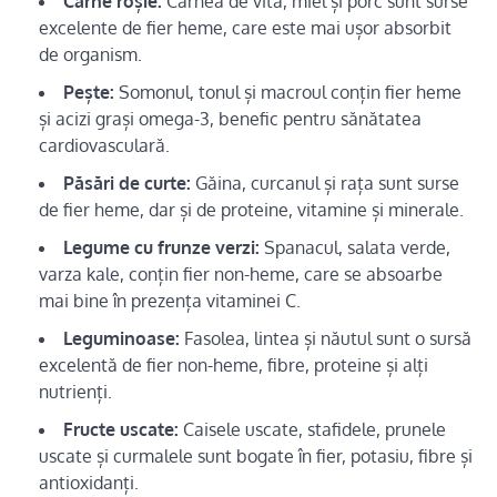
Carne roșie:
Carnea de vită, miel și porc sunt surse
excelente de fier heme, care este mai ușor absorbit
de organism.
Pește:
Somonul, tonul și macroul conțin fier heme
și acizi grași omega-3, benefic pentru sănătatea
cardiovasculară.
Păsări de curte:
Găina, curcanul și rața sunt surse
de fier heme, dar și de proteine, vitamine și minerale.
Legume cu frunze verzi:
Spanacul, salata verde,
varza kale, conțin fier non-heme, care se absoarbe
mai bine în prezența vitaminei C.
Leguminoase:
Fasolea, lintea și năutul sunt o sursă
excelentă de fier non-heme, fibre, proteine ​​și alți
nutrienți.
Fructe uscate:
Caisele uscate, stafidele, prunele
uscate și curmalele sunt bogate în fier, potasiu, fibre și
antioxidanți.