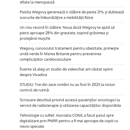
aflate la menopauză
Pastila Wegovy generează o slăbire de peste 21% și dublează
scorurile de îmbunătățire a mobilității fizice
Un nou record în slăbire: Noua doză Wegovy te ajută să
pierzi aproape 28% din greutate, topind grăsimea și
protejând mușchii
Wegovy, cunoscutul tratament pentru obezitate, primește
undă verde în Marea Britanie pentru prevenirea
complicațiilor cardiovasculare
Înainte să aleg un studio de videochat am căutat opinii
despre Vivadiva
STUDIU: Trei din zece români nu au fost în 2025 la niciun
control de rutină.
Scrisoare deschisă privind accesul pacienților oncologici la
servicii de radioterapie și utilizarea capacităților disponibile
Tehnologie cu suflet: Asociatia CONIL a facut pasul spre
digitalizare prin PNRR pentru a fi mai aproape de copiii cu
nevoi speciale