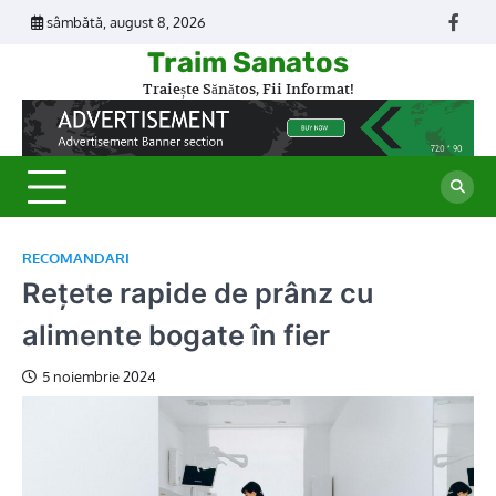
Skip
sâmbătă, august 8, 2026
Face
to
Traim Sanatos
content
Traiește Sănătos, Fii Informat!
RECOMANDARI
Rețete rapide de prânz cu
alimente bogate în fier
5 noiembrie 2024