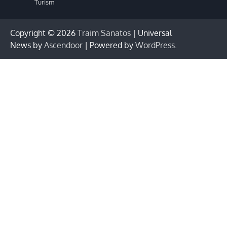
Turism
Copyright © 2026
Traim Sanatos
| Universal
News by
Ascendoor
| Powered by
WordPress
.