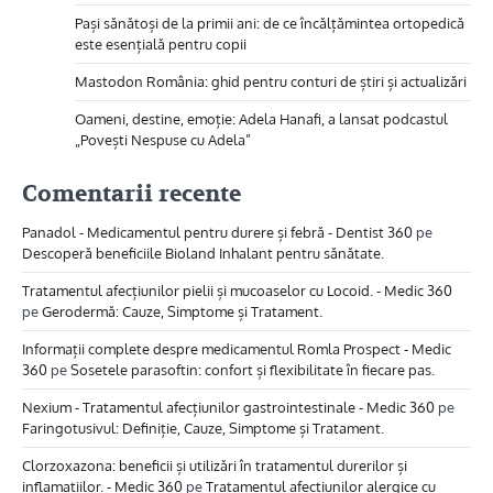
Pași sănătoși de la primii ani: de ce încălțămintea ortopedică
este esențială pentru copii
Mastodon România: ghid pentru conturi de știri și actualizări
Oameni, destine, emoție: Adela Hanafi, a lansat podcastul
„Povești Nespuse cu Adela”
Comentarii recente
Panadol - Medicamentul pentru durere și febră - Dentist 360
pe
Descoperă beneficiile Bioland Inhalant pentru sănătate.
Tratamentul afecțiunilor pielii și mucoaselor cu Locoid. - Medic 360
pe
Gerodermă: Cauze, Simptome și Tratament.
Informații complete despre medicamentul Romla Prospect - Medic
360
pe
Sosetele parasoftin: confort și flexibilitate în fiecare pas.
Nexium - Tratamentul afecțiunilor gastrointestinale - Medic 360
pe
Faringotusivul: Definiție, Cauze, Simptome și Tratament.
Clorzoxazona: beneficii și utilizări în tratamentul durerilor și
inflamațiilor. - Medic 360
pe
Tratamentul afecțiunilor alergice cu