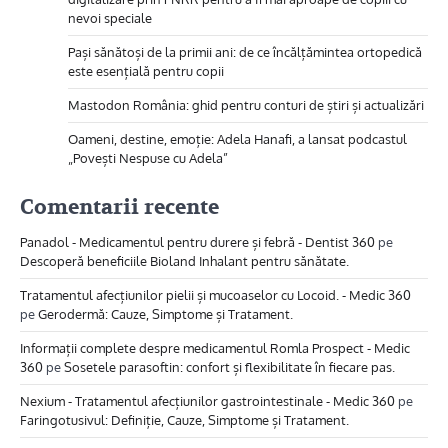
nevoi speciale
Pași sănătoși de la primii ani: de ce încălțămintea ortopedică
este esențială pentru copii
Mastodon România: ghid pentru conturi de știri și actualizări
Oameni, destine, emoție: Adela Hanafi, a lansat podcastul
„Povești Nespuse cu Adela”
Comentarii recente
Panadol - Medicamentul pentru durere și febră - Dentist 360
pe
Descoperă beneficiile Bioland Inhalant pentru sănătate.
Tratamentul afecțiunilor pielii și mucoaselor cu Locoid. - Medic 360
pe
Gerodermă: Cauze, Simptome și Tratament.
Informații complete despre medicamentul Romla Prospect - Medic
360
pe
Sosetele parasoftin: confort și flexibilitate în fiecare pas.
Nexium - Tratamentul afecțiunilor gastrointestinale - Medic 360
pe
Faringotusivul: Definiție, Cauze, Simptome și Tratament.