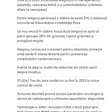
obezității, reducerea MACE și a comorbidităților la femeile
aflate la menopauză
Pastila Wegovy generează o slăbire de peste 21% și dublează
scorurile de îmbunătățire a mobilității fizice
Un nou record în slăbire: Noua doză Wegovy te ajută să
pierzi aproape 28% din greutate, topind grăsimea și
protejând mușchii
Wegovy, cunoscutul tratament pentru obezitate, primește
undă verde în Marea Britanie pentru prevenirea
complicațiilor cardiovasculare
Înainte să aleg un studio de videochat am căutat opinii
despre Vivadiva
STUDIU: Trei din zece români nu au fost în 2025 la niciun
control de rutină.
Scrisoare deschisă privind accesul pacienților oncologici la
servicii de radioterapie și utilizarea capacităților disponibile
Tehnologie cu suflet: Asociatia CONIL a facut pasul spre
digitalizare prin PNRR pentru a fi mai aproape de copiii cu