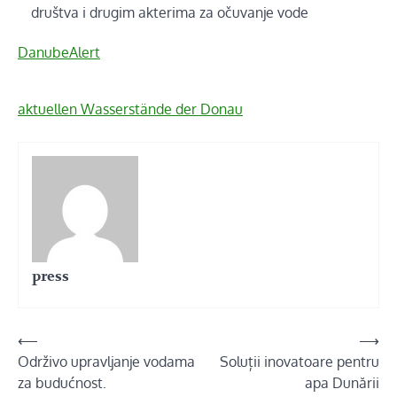
društva i drugim akterima za očuvanje vode
DanubeAlert
aktuellen Wasserstände der Donau
press
Navigare
⟵
⟶
Održivo upravljanje vodama
Soluții inovatoare pentru
în
za budućnost.
apa Dunării