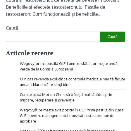
Beneficiile și efectele testosteronului Pastile de
testosteron: Cum funcționează și beneficiile…
Caută
Caută
Articole recente
Wegovy, prima pastilă GLP-1 pentru slăbit, primește undă
verde de la Comisia Europeană
Clinica Prevencia explică: ce controale medicale merită făcute
anual, chiar dacă te simți bine
Cum te ajută Motion Clinic să trăiești mai sănătos prin
mișcare, recuperare și prevenție
Wegovy® primește aviz pozitiv în UE: Prima pastilă din clasa
GLP-1 pentru managementul obezității este aproape de
aprobare
Date ECO 2026: Eficacitatea Wegovy® în managementul