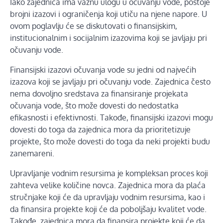
Iako zajednica ima važnu ulogu u očuvanju vode, postoje
brojni izazovi i ograničenja koji utiču na njene napore. U
ovom poglavlju će se diskutovati o finansijskim,
institucionalnim i socijalnim izazovima koji se javljaju pri
očuvanju vode.
Finansijski izazovi očuvanja vode su jedni od najvećih
izazova koji se javljaju pri očuvanju vode. Zajednica često
nema dovoljno sredstava za finansiranje projekata
očuvanja vode, što može dovesti do nedostatka
efikasnosti i efektivnosti. Takođe, finansijski izazovi mogu
dovesti do toga da zajednica mora da prioritetizuje
projekte, što može dovesti do toga da neki projekti budu
zanemareni.
Upravljanje vodnim resursima je kompleksan proces koji
zahteva velike količine novca. Zajednica mora da plaća
stručnjake koji će da upravljaju vodnim resursima, kao i
da finansira projekte koji će da poboljšaju kvalitet vode.
Takođe, zajednica mora da finansira projekte koji će da