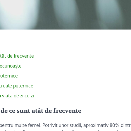
atât de frecvente
 recunoaște
puternice
truale puternice
viața de zi cu zi
de ce sunt atât de frecvente
entru multe femei. Potrivit unor studii, aproximativ 80% dint