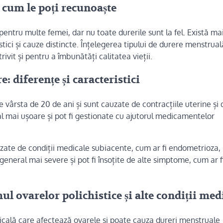
 cum le poți recunoaște
ntru multe femei, dar nu toate durerile sunt la fel. Există ma
stici și cauze distincte. Înțelegerea tipului de durere menstrua
ivit și pentru a îmbunătăți calitatea vieții.
 diferențe și caracteristici
 vârsta de 20 de ani și sunt cauzate de contracțiile uterine și 
al mai ușoare și pot fi gestionate cu ajutorul medicamentelor
zate de condiții medicale subiacente, cum ar fi endometrioza,
eneral mai severe și pot fi însoțite de alte simptome, cum ar f
l ovarelor polichistice și alte condiții med
icală care afectează ovarele și poate cauza dureri menstruale