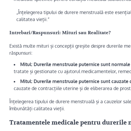
„Înțelegerea tipului de durere menstruală este esenția
calitatea vieții.”
Intrebari/Raspunsuri: Mituri sau Realitate?
Există multe mituri și concepții greșite despre durerile me
răspunsuri:
Mitul: Durerile menstruale puternice sunt normale și
tratate și gestionate cu ajutorul medicamentelor, remedil
Mitul: Durerile menstruale puternice sunt cauzate de
cauzate de contracțiile uterine și de eliberarea de prosta
Înțelegerea tipului de durere menstruală și a cauzelor sal
îmbunătăți calitatea vieții.
Tratamentele medicale pentru durerile 