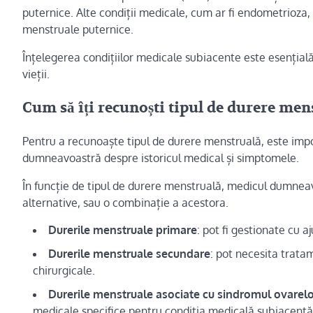
puternice. Alte condiții medicale, cum ar fi endometrioz
menstruale puternice.
Înțelegerea condițiilor medicale subiacente este esențială
vieții.
Cum să îți recunoști tipul de durere menst
Pentru a recunoaște tipul de durere menstruală, este impor
dumneavoastră despre istoricul medical și simptomele.
În funcție de tipul de durere menstruală, medicul dumne
alternative, sau o combinație a acestora.
Durerile menstruale primare
: pot fi gestionate cu 
Durerile menstruale secundare
: pot necesita trata
chirurgicale.
Durerile menstruale asociate cu sindromul ovarelor 
medicale specifice pentru condiția medicală subiacentă