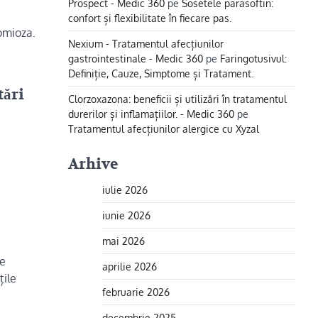
Prospect - Medic 360
pe
Sosetele parasoftin:
confort și flexibilitate în fiecare pas.
omioza.
Nexium - Tratamentul afecțiunilor
gastrointestinale - Medic 360
pe
Faringotusivul:
Definiție, Cauze, Simptome și Tratament.
tări
Clorzoxazona: beneficii și utilizări în tratamentul
durerilor și inflamațiilor. - Medic 360
pe
Tratamentul afecțiunilor alergice cu Xyzal
Arhive
iulie 2026
iunie 2026
mai 2026
te
aprilie 2026
țile
februarie 2026
decembrie 2025