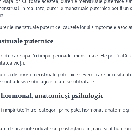
 viața lor. Cu toate acestea, durerile menstruale puternice su
menstrual. În realitate, durerile menstruale puternice pot fi un
lă.
 durerile menstruale puternice, cauzele lor și simptomele asocia
enstruale puternice
tente care apar în timpul perioadei menstruale. Ele pot fi atât
itatea vieții.
suferă de dureri menstruale puternice severe, care necesită at
e sunt adesea subdiagnosticate și subtratate.
 hormonal, anatomic și psihologic
fi împărțite în trei categorii principale: hormonal, anatomic și
ate de nivelurile ridicate de prostaglandine, care sunt hormoni