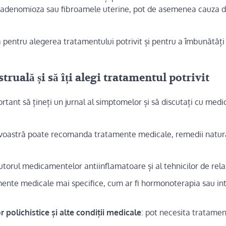
a, adenomioza sau fibroamele uterine, pot de asemenea cauza d
 pentru alegerea tratamentului potrivit și pentru a îmbunătăți
ruală și să îți alegi tratamentul potrivit
tant să țineți un jurnal al simptomelor și să discutați cu medi
avoastră poate recomanda tratamente medicale, remedii natur
ajutorul medicamentelor antiinflamatoare și al tehnicilor de rel
mente medicale mai specifice, cum ar fi hormonoterapia sau int
polichistice și alte condiții medicale
: pot necesita tratame
.