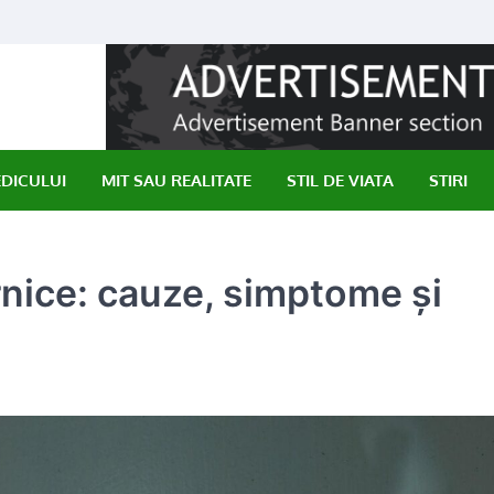
EDICULUI
MIT SAU REALITATE
STIL DE VIATA
STIRI
rnice: cauze, simptome și