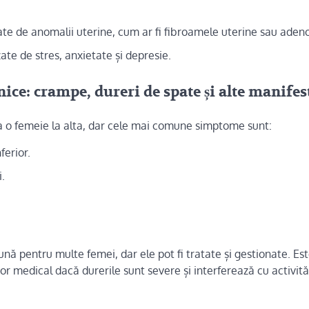
ate de anomalii uterine, cum ar fi fibroamele uterine sau aden
ate de stres, anxietate și depresie.
ce: crampe, dureri de spate și alte manifes
a o femeie la alta, dar cele mai comune simptome sunt:
ferior.
i.
ă pentru multe femei, dar ele pot fi tratate și gestionate. Es
tor medical dacă durerile sunt severe și interferează cu activită