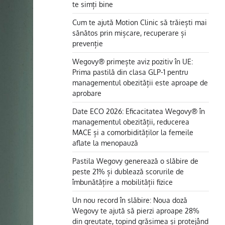
te simți bine
Cum te ajută Motion Clinic să trăiești mai
sănătos prin mișcare, recuperare și
prevenție
Wegovy® primește aviz pozitiv în UE:
Prima pastilă din clasa GLP-1 pentru
managementul obezității este aproape de
aprobare
Date ECO 2026: Eficacitatea Wegovy® în
managementul obezității, reducerea
MACE și a comorbidităților la femeile
aflate la menopauză
Pastila Wegovy generează o slăbire de
peste 21% și dublează scorurile de
îmbunătățire a mobilității fizice
Un nou record în slăbire: Noua doză
Wegovy te ajută să pierzi aproape 28%
din greutate, topind grăsimea și protejând