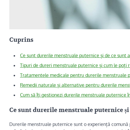
Cuprins
Ce sunt durerile menstruale puternice și de ce sunt 
Tipuri de dureri menstruale puternice și cum le poți
Tratamentele medicale pentru durerile menstruale 
Remedii naturale și alternative pentru durerile mens
Cum să îți gestionezi durerile menstruale puternice în 
Ce sunt durerile menstruale puternice și 
Durerile menstruale puternice sunt o experiență comună p