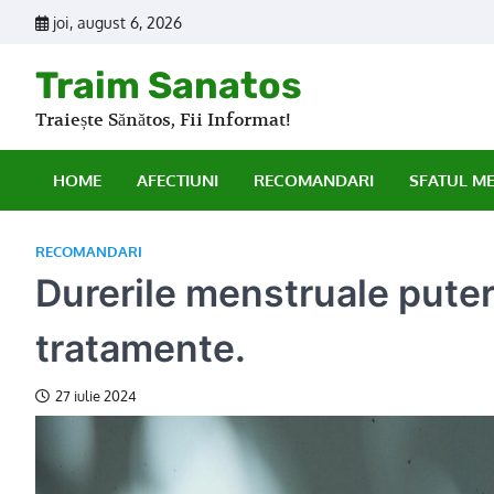
Skip
joi, august 6, 2026
to
content
Traim Sanatos
Traiește Sănătos, Fii Informat!
HOME
AFECTIUNI
RECOMANDARI
SFATUL M
RECOMANDARI
Durerile menstruale pute
tratamente.
27 iulie 2024