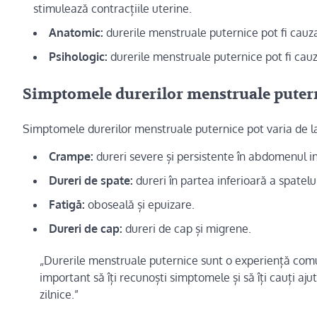
stimulează contracțiile uterine.
Anatomic:
durerile menstruale puternice pot fi cauz
Psihologic:
durerile menstruale puternice pot fi cauz
Simptomele durerilor menstruale puterni
Simptomele durerilor menstruale puternice pot varia de l
Crampe:
dureri severe și persistente în abdomenul in
Dureri de spate:
dureri în partea inferioară a spatelu
Fatigă:
oboseală și epuizare.
Dureri de cap:
dureri de cap și migrene.
„Durerile menstruale puternice sunt o experiență comun
important să îți recunoști simptomele și să îți cauți aju
zilnice.”