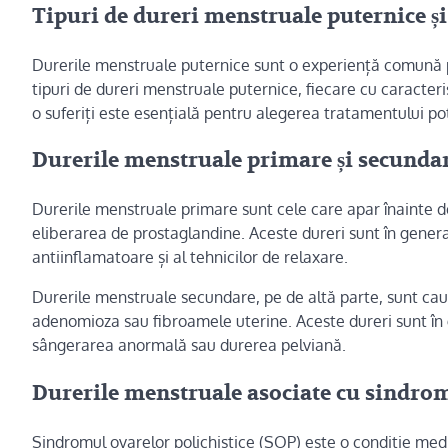
Tipuri de dureri menstruale puternice și
Durerile menstruale puternice sunt o experiență comună pe
tipuri de dureri menstruale puternice, fiecare cu caracteri
o suferiți este esențială pentru alegerea tratamentului potr
Durerile menstruale primare și secundare:
Durerile menstruale primare sunt cele care apar înainte de
eliberarea de prostaglandine. Aceste dureri sunt în gener
antiinflamatoare și al tehnicilor de relaxare.
Durerile menstruale secundare, pe de altă parte, sunt cau
adenomioza sau fibroamele uterine. Aceste dureri sunt în g
sângerarea anormală sau durerea pelviană.
Durerile menstruale asociate cu sindromu
Sindromul ovarelor polichistice (SOP) este o condiție med