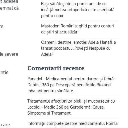
nt adesea
Pași sănătoși de la primii ani: de ce
 semnal că
încălțămintea ortopedică este esențială
pentru copii
Mastodon România: ghid pentru conturi
te.
de știri și actualizări
Oameni, destine, emoție: Adela Hanafi, a
lansat podcastul „Povești Nespuse cu
 de severe
Adela”
Comentarii recente
enție
Panadol - Medicamentul pentru durere și febră -
Dentist 360
pe
Descoperă beneficiile Bioland
Inhalant pentru sănătate.
Tratamentul afecțiunilor pielii și mucoaselor cu
Locoid. - Medic 360
pe
Gerodermă: Cauze,
Simptome și Tratament.
Informații complete despre medicamentul Romla
 care