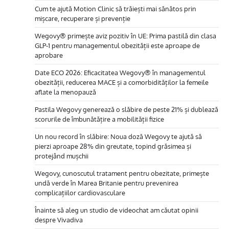
Cum te ajută Motion Clinic să trăiești mai sănătos prin
mișcare, recuperare și prevenție
Wegovy® primește aviz pozitiv în UE: Prima pastilă din clasa
GLP-1 pentru managementul obezității este aproape de
aprobare
Date ECO 2026: Eficacitatea Wegovy® în managementul
obezității, reducerea MACE și a comorbidităților la femeile
aflate la menopauză
Pastila Wegovy generează o slăbire de peste 21% și dublează
scorurile de îmbunătățire a mobilității fizice
Un nou record în slăbire: Noua doză Wegovy te ajută să
pierzi aproape 28% din greutate, topind grăsimea și
protejând mușchii
Wegovy, cunoscutul tratament pentru obezitate, primește
undă verde în Marea Britanie pentru prevenirea
complicațiilor cardiovasculare
Înainte să aleg un studio de videochat am căutat opinii
despre Vivadiva