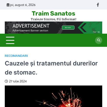
Skip
joi, august 6, 2026
Face
to
Traim Sanatos
content
Traiește Sănătos, Fii Informat!
RECOMANDARI
Cauzele și tratamentul durerilor
de stomac.
27 iulie 2024