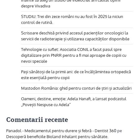
Înainte să aleg un studio de videochat am căutat opinii
despre Vivadiva
STUDIU: Trei din zece români nu au fost în 2025 la niciun
control de rutină.
Scrisoare deschisă privind accesul pacienților oncologici la
servicii de radioterapie și utilizarea capacităților disponibile
Tehnologie cu suflet: Asociatia CONIL a facut pasul spre
digitalizare prin PNRR pentru a fi mai aproape de copiii cu
nevoi speciale
Pași sănătoși de la primii ani: de ce încălțămintea ortopedică
este esențială pentru copii
Mastodon România: ghid pentru conturi de știri și actualizări
Oameni, destine, emoție: Adela Hanafi, a lansat podcastul
„Povești Nespuse cu Adela”
Comentarii recente
Panadol - Medicamentul pentru durere și febră - Dentist 360
pe
Descoperă beneficiile Bioland Inhalant pentru sănătate.