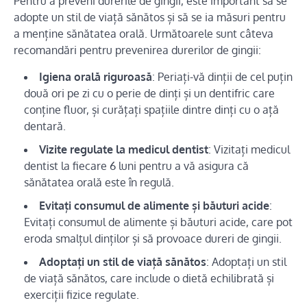
Pentru a preveni durerile de gingii, este important să se
adopte un stil de viață sănătos și să se ia măsuri pentru
a menține sănătatea orală. Următoarele sunt câteva
recomandări pentru prevenirea durerilor de gingii:
Igiena orală riguroasă
: Periați-vă dinții de cel puțin
două ori pe zi cu o perie de dinți și un dentifric care
conține fluor, și curățați spațiile dintre dinți cu o ață
dentară.
Vizite regulate la medicul dentist
: Vizitați medicul
dentist la fiecare 6 luni pentru a vă asigura că
sănătatea orală este în regulă.
Evitați consumul de alimente și băuturi acide
:
Evitați consumul de alimente și băuturi acide, care pot
eroda smalțul dinților și să provoace dureri de gingii.
Adoptați un stil de viață sănătos
: Adoptați un stil
de viață sănătos, care include o dietă echilibrată și
exerciții fizice regulate.