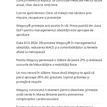
Clinica Prevencia explică: ce controale medicale merită făcute
anual, chiar dacă te simți bine
Cum te ajută Motion Clinic să trăiești mai sănătos prin
mișcare, recuperare și prevenție
Wegovy® primește aviz pozitiv în UE: Prima pastilă din clasa
GLP-1 pentru managementul obezității este aproape de
aprobare
Date ECO 2026: Eficacitatea Wegovy® în managementul
obezității, reducerea MACE și a comorbidităților la femeile
aflate la menopauză
Pastila Wegovy generează o slăbire de peste 21% și dublează
scorurile de îmbunătățire a mobilității fizice
Un nou record în slăbire: Noua doză Wegovy te ajută să
pierzi aproape 28% din greutate, topind grăsimea și
protejând mușchii
Wegovy, cunoscutul tratament pentru obezitate, primește
undă verde în Marea Britanie pentru prevenirea
complicațiilor cardiovasculare