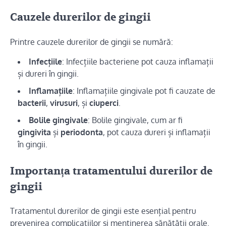
Cauzele durerilor de gingii
Printre cauzele durerilor de gingii se numără:
Infecțiile
: Infecțiile bacteriene pot cauza inflamații
și dureri în gingii.
Inflamațiile
: Inflamațiile gingivale pot fi cauzate de
bacterii
,
virusuri
, și
ciuperci
.
Bolile gingivale
: Bolile gingivale, cum ar fi
gingivita
și
periodonta
, pot cauza dureri și inflamații
în gingii.
Importanța tratamentului durerilor de
gingii
Tratamentul durerilor de gingii este esențial pentru
prevenirea complicațiilor și menținerea sănătății orale.