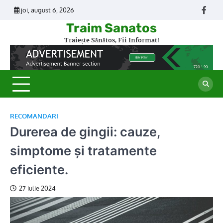
Skip
joi, august 6, 2026
Face
to
Traim Sanatos
content
Traiește Sănătos, Fii Informat!
RECOMANDARI
Durerea de gingii: cauze,
simptome și tratamente
eficiente.
27 iulie 2024