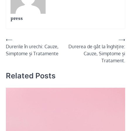
press
Navigare
⟵
⟶
Durerile în urechi: Cauze,
Durerea de gât la înghițire:
în
Simptome și Tratamente
Cauze, Simptome și
articole
Tratament.
Related Posts