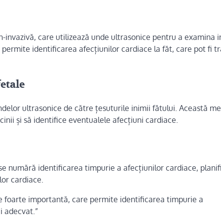
-invazivă, care utilizează unde ultrasonice pentru a examina 
rmite identificarea afecțiunilor cardiace la făt, care pot fi tr
fetale
ndelor ultrasonice de către țesuturile inimii fătului. Această m
inii și să identifice eventualele afecțiuni cardiace.
 se numără identificarea timpurie a afecțiunilor cardiace, plani
lor cardiace.
 foarte importantă, care permite identificarea timpurie a
ui adecvat.”