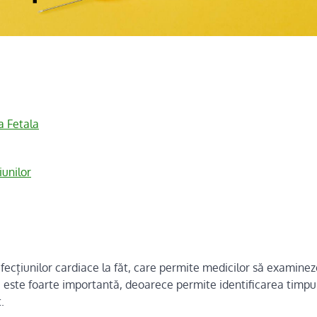
a Fetala
iunilor
fecțiunilor cardiace la făt, care permite medicilor să examine
e este foarte importantă, deoarece permite identificarea timpu
.