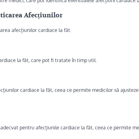
tre medici, care pot identifica eventualele afecțiuni cardiace la
ticarea Afecțiunilor
area afecțiunilor cardiace la făt.
diace la făt, care pot fi tratate în timp util.
cțiunilor cardiace la făt, ceea ce permite medicilor să ajusteze
adecvat pentru afecțiunile cardiace la făt, ceea ce permite me