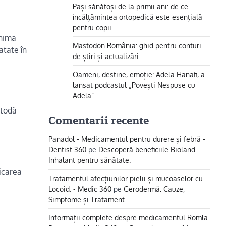
Pași sănătoși de la primii ani: de ce
încălțămintea ortopedică este esențială
pentru copii
inima
Mastodon România: ghid pentru conturi
atate în
de știri și actualizări
Oameni, destine, emoție: Adela Hanafi, a
lansat podcastul „Povești Nespuse cu
Adela”
etodă
Comentarii recente
Panadol - Medicamentul pentru durere și febră -
Dentist 360
pe
Descoperă beneficiile Bioland
Inhalant pentru sănătate.
ficarea
Tratamentul afecțiunilor pielii și mucoaselor cu
Locoid. - Medic 360
pe
Gerodermă: Cauze,
Simptome și Tratament.
Informații complete despre medicamentul Romla