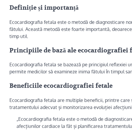
Definiție și importanță
Ecocardiografia fetala este o metodă de diagnosticare non
fătului. Această metodă este foarte importantă, deoarece pe
timp util.
Principiile de bază ale ecocardiografiei 
Ecocardiografia fetala se bazează pe principiul reflexiei u
permite medicilor să examineze inima fătului în timpul sarc
Beneficiile ecocardiografiei fetale
Ecocardiografia fetala are multiple beneficii, printre care
tratamentului adecvat și monitorizarea evoluției afecțiuni
„Ecocardiografia fetala este o metodă de diagnosticare
afecțiunilor cardiace la făt și planificarea tratamentul