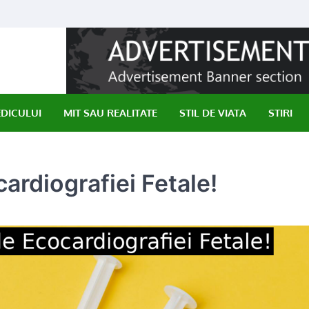
EDICULUI
MIT SAU REALITATE
STIL DE VIATA
STIRI
rdiografiei Fetale!