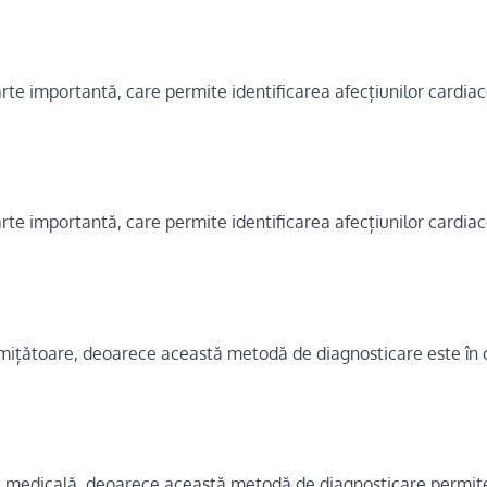
te importantă, care permite identificarea afecțiunilor cardiace
te importantă, care permite identificarea afecțiunilor cardiace
romițătoare, deoarece această metodă de diagnosticare este în
ca medicală, deoarece această metodă de diagnosticare permit