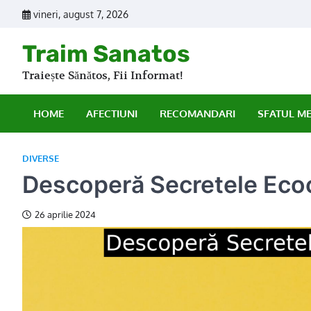
Skip
vineri, august 7, 2026
to
content
Traim Sanatos
Traiește Sănătos, Fii Informat!
HOME
AFECTIUNI
RECOMANDARI
SFATUL M
DIVERSE
Descoperă Secretele Ecoca
26 aprilie 2024