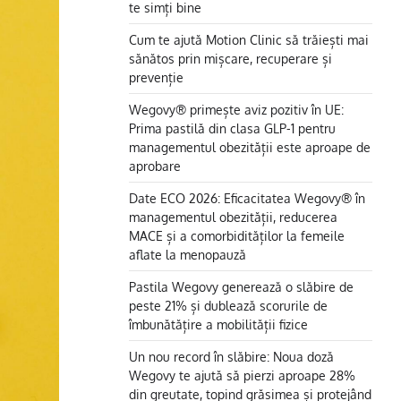
te simți bine
Cum te ajută Motion Clinic să trăiești mai
sănătos prin mișcare, recuperare și
prevenție
Wegovy® primește aviz pozitiv în UE:
Prima pastilă din clasa GLP-1 pentru
managementul obezității este aproape de
aprobare
Date ECO 2026: Eficacitatea Wegovy® în
managementul obezității, reducerea
MACE și a comorbidităților la femeile
aflate la menopauză
Pastila Wegovy generează o slăbire de
peste 21% și dublează scorurile de
îmbunătățire a mobilității fizice
Un nou record în slăbire: Noua doză
Wegovy te ajută să pierzi aproape 28%
din greutate, topind grăsimea și protejând