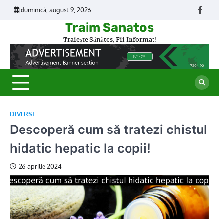
Skip
duminică, august 9, 2026
Face
to
Traim Sanatos
content
Traiește Sănătos, Fii Informat!
DIVERSE
Descoperă cum să tratezi chistul
hidatic hepatic la copii!
26 aprilie 2024