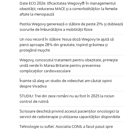
Date ECO 2026: Eficacitatea Wegovy® în managementul
obezității, reducerea MACE și a comorbidităților la femeile
aflate la menopauză
Pastila Wegovy generează o slăbire de peste 21% și dublează
scorurile de îmbunătățire a mobilității fizice
Un nou record în slăbire: Noua doză Wegovy te ajută să
pierzi aproape 28% din greutate, topind grăsimea și
protejând mușchii
Wegovy, cunoscutul tratament pentru obezitate, primește
undă verde în Marea Britanie pentru prevenirea
complicațiilor cardiovasculare
Înainte să aleg un studio de videochat am căutat opinii
despre Vivadiva
STUDIU: Trei din zece români nu au fost în 2025 la niciun
control de rutină.
Scrisoare deschisă privind accesul pacienților oncologici la
servicii de radioterapie și utilizarea capacităților disponibile
Tehnologie cu suflet: Asociatia CONIL a facut pasul spre