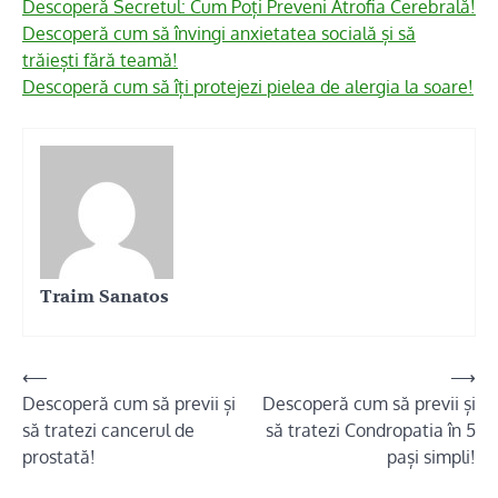
Descoperă Secretul: Cum Poți Preveni Atrofia Cerebrală!
Descoperă cum să învingi anxietatea socială și să
trăiești fără teamă!
Descoperă cum să îți protejezi pielea de alergia la soare!
Traim Sanatos
Navigare
⟵
⟶
Descoperă cum să previi și
Descoperă cum să previi și
în
să tratezi cancerul de
să tratezi Condropatia în 5
articole
prostată!
pași simpli!