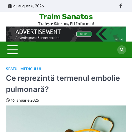
Skip
joi, august 6, 2026
Face
to
Traim Sanatos
content
Traiește Sănătos, Fii Informat!
SFATUL MEDICULUI
Ce reprezintă termenul embolie
pulmonară?
16 ianuarie 2025