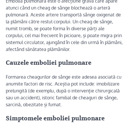
Embolia pulmonară este o afecțiune gravă care apare
atunci când un cheag de sânge blochează o arteră
pulmonară. Aceste artere transportă sânge oxigenat de
la plămâni către restul corpului. Un cheag de sânge,
numit tromb, se poate forma în diverse părți ale
corpului, cel mai frecvent în picioare, și poate migra prin
sistemul circulator, ajungând în cele din urmă în plămâni,
afectând sănătatea plămânilor.
Cauzele emboliei pulmonare
Formarea cheagurilor de sânge este adesea asociată cu
anumite factori de risc. Aceștia pot include: imobilizare
prelungită (de exemplu, după o intervenție chirurgicală
sau un accident), istoric familial de cheaguri de sânge,
sarcină, obezitate și fumat.
Simptomele emboliei pulmonare