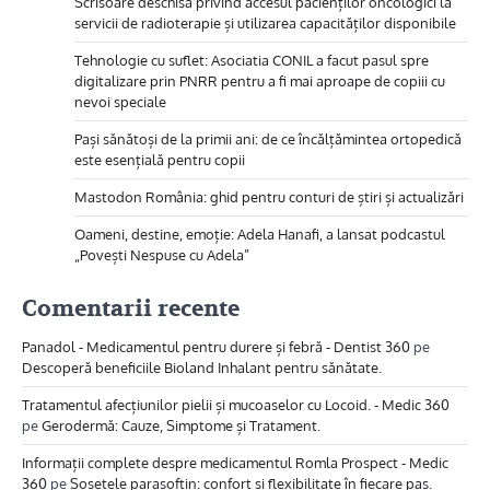
Scrisoare deschisă privind accesul pacienților oncologici la
servicii de radioterapie și utilizarea capacităților disponibile
Tehnologie cu suflet: Asociatia CONIL a facut pasul spre
digitalizare prin PNRR pentru a fi mai aproape de copiii cu
nevoi speciale
Pași sănătoși de la primii ani: de ce încălțămintea ortopedică
este esențială pentru copii
Mastodon România: ghid pentru conturi de știri și actualizări
Oameni, destine, emoție: Adela Hanafi, a lansat podcastul
„Povești Nespuse cu Adela”
Comentarii recente
Panadol - Medicamentul pentru durere și febră - Dentist 360
pe
Descoperă beneficiile Bioland Inhalant pentru sănătate.
Tratamentul afecțiunilor pielii și mucoaselor cu Locoid. - Medic 360
pe
Gerodermă: Cauze, Simptome și Tratament.
Informații complete despre medicamentul Romla Prospect - Medic
360
pe
Sosetele parasoftin: confort și flexibilitate în fiecare pas.