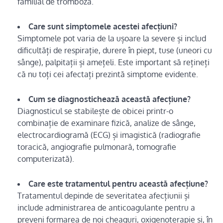
familial de tromboză.
Care sunt simptomele acestei afecțiuni?
Simptomele pot varia de la ușoare la severe și includ
dificultăți de respirație, durere în piept, tuse (uneori cu
sânge), palpitații și amețeli. Este important să rețineți
că nu toți cei afectați prezintă simptome evidente.
Cum se diagnostichează această afecțiune?
Diagnosticul se stabilește de obicei printr-o
combinație de examinare fizică, analize de sânge,
electrocardiogramă (ECG) și imagistică (radiografie
toracică, angiografie pulmonară, tomografie
computerizată).
Care este tratamentul pentru această afecțiune?
Tratamentul depinde de severitatea afecțiunii și
include administrarea de anticoagulante pentru a
preveni formarea de noi cheaguri, oxigenoterapie și, în