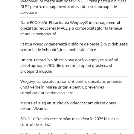
Wegovy® primește aviz pozitiv în UE: Prima pastilă din clasa
GLP-1 pentru managementul obezității este aproape de
aprobare
Date ECO 2026: Eficacitatea Wegovy® în managementul
obezității, reducerea MACE și a comorbidităților la femeile
aflate la menopauză
Pastila Wegovy generează o slăbire de peste 21% și dublează
scorurile de îmbunătățire a mobilității fizice
Un nou record în slăbire: Noua doză Wegovy te ajută să
pierzi aproape 28% din greutate, topind grăsimea și
protejând mușchii
Wegovy, cunoscutul tratament pentru obezitate, primește
undă verde în Marea Britanie pentru prevenirea
complicațiilor cardiovasculare
Înainte să aleg un studio de videochat am căutat opinii
despre Vivadiva
STUDIU: Trei din zece români nu au fost în 2025 la niciun
control de rutină.