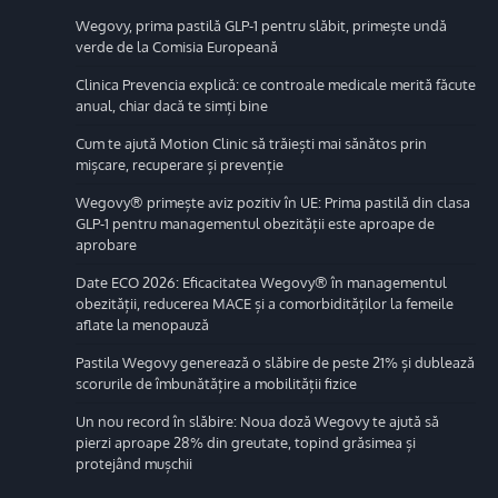
Wegovy, prima pastilă GLP-1 pentru slăbit, primește undă
verde de la Comisia Europeană
Clinica Prevencia explică: ce controale medicale merită făcute
anual, chiar dacă te simți bine
Cum te ajută Motion Clinic să trăiești mai sănătos prin
mișcare, recuperare și prevenție
Wegovy® primește aviz pozitiv în UE: Prima pastilă din clasa
GLP-1 pentru managementul obezității este aproape de
aprobare
Date ECO 2026: Eficacitatea Wegovy® în managementul
obezității, reducerea MACE și a comorbidităților la femeile
aflate la menopauză
Pastila Wegovy generează o slăbire de peste 21% și dublează
scorurile de îmbunătățire a mobilității fizice
Un nou record în slăbire: Noua doză Wegovy te ajută să
pierzi aproape 28% din greutate, topind grăsimea și
protejând mușchii