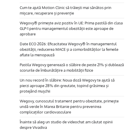
Cum te ajută Motion Clinic să trăiești mai sănătos prin
mișcare, recuperare și prevenție
Wegovy® primește aviz pozitiv în UE: Prima pastilă din clasa
GLP-1 pentru managementul obezității este aproape de
aprobare
Date ECO 2026: Eficacitatea Wegovy® în managementul
obezității, reducerea MACE și a comorbidităților la femeile
aflate la menopauză
Pastila Wegovy generează o slăbire de peste 21% și dublează
scorurile de îmbunătățire a mobilității fizice
Un nou record în slăbire: Noua doză Wegovy te ajută să
pierzi aproape 28% din greutate, topind grăsimea și
protejând mușchii
Wegovy, cunoscutul tratament pentru obezitate, primește
undă verde în Marea Britanie pentru prevenirea
complicațiilor cardiovasculare
Înainte să aleg un studio de videochat am căutat opinii
despre Vivadiva