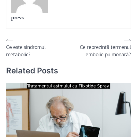
press
Navigare
⟵
⟶
Ce este sindromul
Ce reprezintă termenul
în
metabolic?
embolie pulmonară?
articole
Related Posts