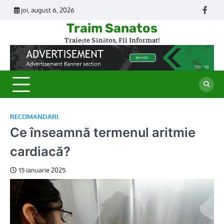
Skip
joi, august 6, 2026
Face
to
Traim Sanatos
content
Traiește Sănătos, Fii Informat!
RECOMANDARI
Ce înseamnă termenul aritmie
cardiacă?
15 ianuarie 2025