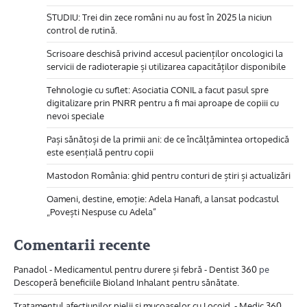
STUDIU: Trei din zece români nu au fost în 2025 la niciun
control de rutină.
Scrisoare deschisă privind accesul pacienților oncologici la
servicii de radioterapie și utilizarea capacităților disponibile
Tehnologie cu suflet: Asociatia CONIL a facut pasul spre
digitalizare prin PNRR pentru a fi mai aproape de copiii cu
nevoi speciale
Pași sănătoși de la primii ani: de ce încălțămintea ortopedică
este esențială pentru copii
Mastodon România: ghid pentru conturi de știri și actualizări
Oameni, destine, emoție: Adela Hanafi, a lansat podcastul
„Povești Nespuse cu Adela”
Comentarii recente
Panadol - Medicamentul pentru durere și febră - Dentist 360
pe
Descoperă beneficiile Bioland Inhalant pentru sănătate.
Tratamentul afecțiunilor pielii și mucoaselor cu Locoid. - Medic 360