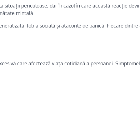
a situații periculoase, dar în cazul în care această reacție devi
ănătate mintală.
eneralizată, fobia socială și atacurile de panică. Fiecare dintre
.
 excesivă care afectează viața cotidiană a persoanei. Simptome