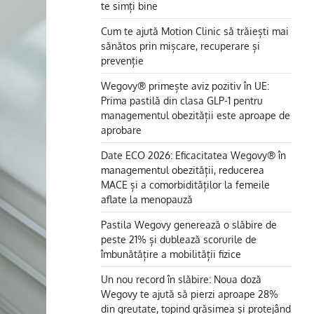
te simți bine
Cum te ajută Motion Clinic să trăiești mai
sănătos prin mișcare, recuperare și
prevenție
Wegovy® primește aviz pozitiv în UE:
Prima pastilă din clasa GLP-1 pentru
managementul obezității este aproape de
aprobare
Date ECO 2026: Eficacitatea Wegovy® în
managementul obezității, reducerea
MACE și a comorbidităților la femeile
aflate la menopauză
Pastila Wegovy generează o slăbire de
peste 21% și dublează scorurile de
îmbunătățire a mobilității fizice
Un nou record în slăbire: Noua doză
Wegovy te ajută să pierzi aproape 28%
din greutate, topind grăsimea și protejând