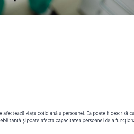
e afectează viața cotidiană a persoanei. Ea poate fi descrisă c
 debilitantă și poate afecta capacitatea persoanei de a funcțio