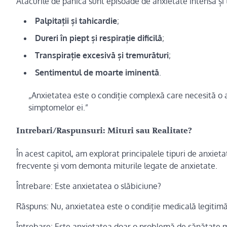
Atacurile de panică sunt episoade de anxietate intensă și 
Palpitații și tahicardie
;
Dureri în piept și respirație dificilă
;
Transpirație excesivă și tremurături
;
Sentimentul de moarte iminentă
.
„Anxietatea este o condiție complexă care necesită o a
simptomelor ei.”
Intrebari/Raspunsuri: Mituri sau Realitate?
În acest capitol, am explorat principalele tipuri de anxieta
frecvente și vom demonta miturile legate de anxietate.
Întrebare: Este anxietatea o slăbiciune?
Răspuns: Nu, anxietatea este o condiție medicală legitimă 
Întrebare: Este anxietatea doar o problemă de sănătate 