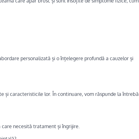
teamă care apar brusc și sunt însoțite de simptome fizice, cum a
bordare personalizată și o înțelegere profundă a cauzelor și
te și caracteristicile lor. În continuare, vom răspunde la întrebă
care necesită tratament și îngrijire.
mintală?