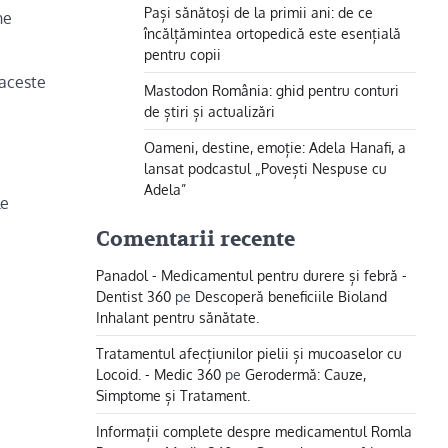
Pași sănătoși de la primii ani: de ce
ne
încălțămintea ortopedică este esențială
pentru copii
 aceste
Mastodon România: ghid pentru conturi
de știri și actualizări
Oameni, destine, emoție: Adela Hanafi, a
lansat podcastul „Povești Nespuse cu
Adela”
le
Comentarii recente
Panadol - Medicamentul pentru durere și febră -
Dentist 360
pe
Descoperă beneficiile Bioland
Inhalant pentru sănătate.
Tratamentul afecțiunilor pielii și mucoaselor cu
Locoid. - Medic 360
pe
Gerodermă: Cauze,
Simptome și Tratament.
Informații complete despre medicamentul Romla