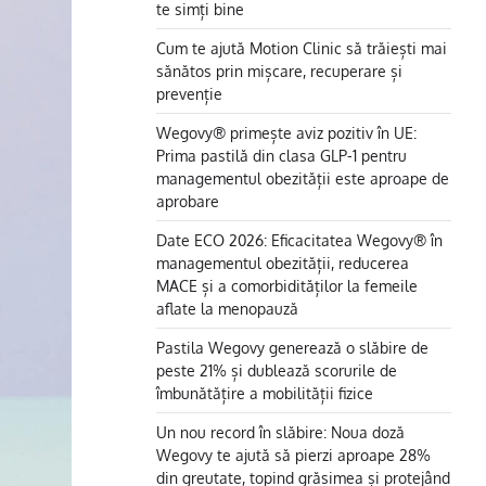
te simți bine
Cum te ajută Motion Clinic să trăiești mai
sănătos prin mișcare, recuperare și
prevenție
Wegovy® primește aviz pozitiv în UE:
Prima pastilă din clasa GLP-1 pentru
managementul obezității este aproape de
aprobare
Date ECO 2026: Eficacitatea Wegovy® în
managementul obezității, reducerea
MACE și a comorbidităților la femeile
aflate la menopauză
Pastila Wegovy generează o slăbire de
peste 21% și dublează scorurile de
îmbunătățire a mobilității fizice
Un nou record în slăbire: Noua doză
Wegovy te ajută să pierzi aproape 28%
din greutate, topind grăsimea și protejând