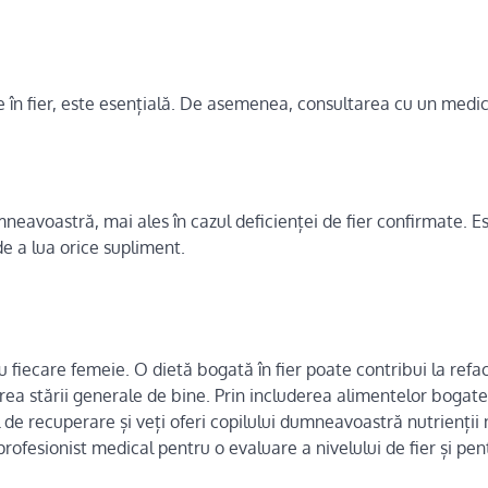
e în fier, este esențială. De asemenea, consultarea cu un medi
eavoastră, mai ales în cazul deficienței de fier confirmate. E
de a lua orice supliment.
fiecare femeie. O dietă bogată în fier poate contribui la refa
rea stării generale de bine. Prin includerea alimentelor bogate î
 de recuperare și veți oferi copilului dumneavoastră nutrienții
rofesionist medical pentru o evaluare a nivelului de fier și pen