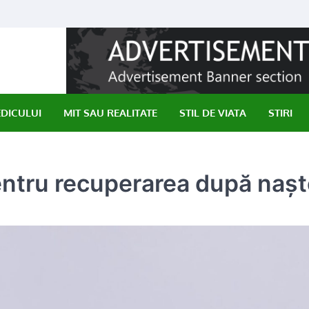
EDICULUI
MIT SAU REALITATE
STIL DE VIATA
STIRI
entru recuperarea după nașt