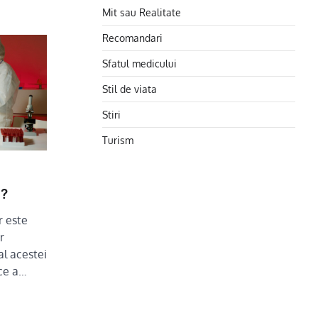
Mit sau Realitate
Recomandari
Sfatul medicului
Stil de viata
Stiri
Turism
i?
r este
r
al acestei
oce a…