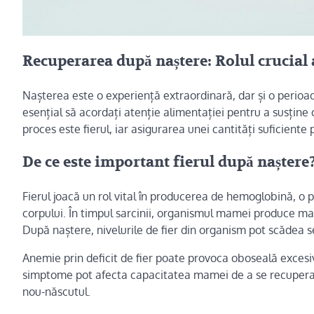
Recuperarea după naștere: Rolul crucial a
Nașterea este o experiență extraordinară, dar și o perioa
esențial să acordați atenție alimentației pentru a susține 
proces este fierul, iar asigurarea unei cantități suficien
De ce este important fierul după naștere
Fierul joacă un rol vital în producerea de hemoglobină, o p
corpului. În timpul sarcinii, organismul mamei produce mai 
După naștere, nivelurile de fier din organism pot scădea 
Anemie prin deficit de fier poate provoca oboseală excesivă
simptome pot afecta capacitatea mamei de a se recupera r
nou-născutul.