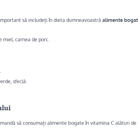
important să includeți în dieta dumneavoastră
alimente bogate
e miel, carnea de porc.
.
erde, sfeclă.
ului
comandă să consumați alimente bogate în vitamina C alături de 