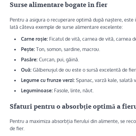
Surse alimentare bogate în fier
Pentru a asigura o recuperare optimă după naștere, este 
Iată câteva exemple de surse alimentare excelente:
Carne roșie:
Ficatul de vită, carnea de vită, carnea d
Pește:
Ton, somon, sardine, macrou.
Pasăre:
Curcan, pui, găină.
Ouă:
Gălbenușul de ou este o sursă excelentă de fier
Legume cu frunze verzi:
Spanac, varză kale, salată v
Leguminoase:
Fasole, linte, năut.
Sfaturi pentru o absorbție optimă a fier
Pentru a maximiza absorbția fierului din alimente, se re
de fier.