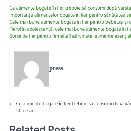
Ce alimente bogate în fier trebuie să consumi după vârsta
Importanța alimentelor bogate în fier pentru sănătatea se
Cele mai bune alimente bogate în fier pentru bebeluși și c
Fierul în adolescență: cele mai bune alimente bogate în fi
Surse de fier pentru femeile însărcinate: alimente esenția
press
Navigare
⟵
Ce alimente bogate în fier trebuie să consumi după vâ
50 de ani
în
articole
Related Posts