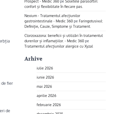
Prospect - Medic 360
pe
Sosetele parasoftin:
confort și flexibilitate în fiecare pas.
Nexium - Tratamentul afecțiunilor
gastrointestinale - Medic 360
pe
Faringotusivul:
Definiție, Cauze, Simptome și Tratament.
Clorzoxazona: beneficii și utilizări în tratamentul
durerilor și inflamațiilor. - Medic 360
pe
orbția
Tratamentul afecțiunilor alergice cu Xyzal
Arhive
iulie 2026
iunie 2026
 de fier
mai 2026
aprilie 2026
februarie 2026
eri de
decembrie 2025