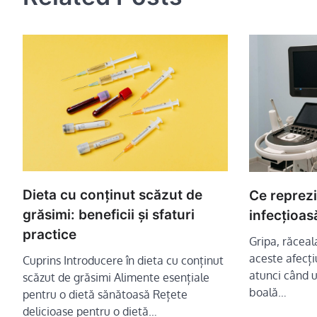
Dieta cu conținut scăzut de
Ce reprez
grăsimi: beneficii și sfaturi
infecțioasă
practice
Gripa, răceal
aceste afecți
Cuprins Introducere în dieta cu conținut
atunci când u
scăzut de grăsimi Alimente esențiale
boală…
pentru o dietă sănătoasă Rețete
delicioase pentru o dietă…