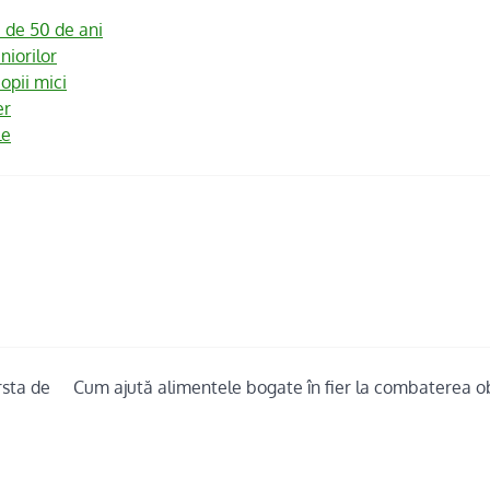
 de 50 de ani
niorilor
opii mici
er
le
rsta de
Cum ajută alimentele bogate în fier la combaterea ob