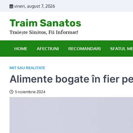
Skip
vineri, august 7, 2026
to
content
Traim Sanatos
Traiește Sănătos, Fii Informat!
HOME
AFECTIUNI
RECOMANDARI
SFATUL M
MIT SAU REALITATE
Alimente bogate în fier p
5 noiembrie 2024