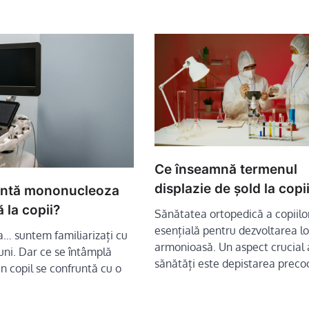
Ce înseamnă termenul
displazie de șold la copi
intă mononucleoza
 la copii?
Sănătatea ortopedică a copiilo
esențială pentru dezvoltarea lo
a… suntem familiarizați cu
armonioasă. Un aspect crucial 
uni. Dar ce se întâmplă
sănătăți este depistarea prec
n copil se confruntă cu o