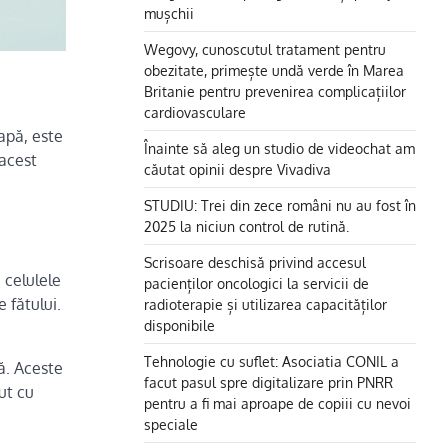
mușchii
Wegovy, cunoscutul tratament pentru
obezitate, primește undă verde în Marea
Britanie pentru prevenirea complicațiilor
cardiovasculare
apă, este
Înainte să aleg un studio de videochat am
 acest
căutat opinii despre Vivadiva
STUDIU: Trei din zece români nu au fost în
2025 la niciun control de rutină.
Scrisoare deschisă privind accesul
 celulele
pacienților oncologici la servicii de
 fătului.
radioterapie și utilizarea capacităților
disponibile
Tehnologie cu suflet: Asociatia CONIL a
ă. Aceste
facut pasul spre digitalizare prin PNRR
ut cu
pentru a fi mai aproape de copiii cu nevoi
speciale