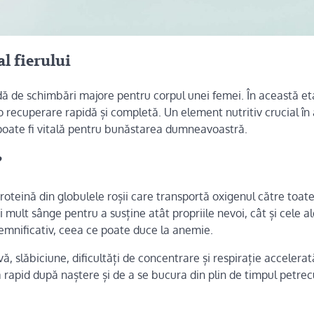
l fierului
dă de schimbări majore pentru corpul unei femei. În această et
o recuperare rapidă și completă. Un element nutritiv crucial în
te poate fi vitală pentru bunăstarea dumneavoastră.
?
roteină din globulele roșii care transportă oxigenul către toate
mult sânge pentru a susține atât propriile nevoi, cât și cele ale
semnificativ, ceea ce poate duce la anemie.
, slăbiciune, dificultăți de concentrare și respirație accelerat
apid după naștere și de a se bucura din plin de timpul petrec