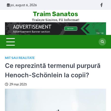
Skip
joi, august 6, 2026
Face
to
Traim Sanatos
content
Traiește Sănătos, Fii Informat!
MIT SAU REALITATE
Ce reprezintă termenul purpură
Henoch-Schönlein la copii?
29 mai 2025