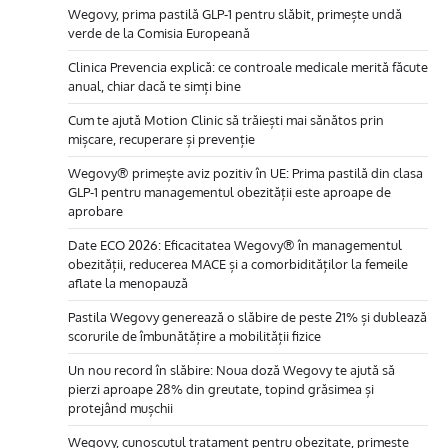
Wegovy, prima pastilă GLP-1 pentru slăbit, primește undă
verde de la Comisia Europeană
Clinica Prevencia explică: ce controale medicale merită făcute
anual, chiar dacă te simți bine
Cum te ajută Motion Clinic să trăiești mai sănătos prin
mișcare, recuperare și prevenție
Wegovy® primește aviz pozitiv în UE: Prima pastilă din clasa
GLP-1 pentru managementul obezității este aproape de
aprobare
Date ECO 2026: Eficacitatea Wegovy® în managementul
obezității, reducerea MACE și a comorbidităților la femeile
aflate la menopauză
Pastila Wegovy generează o slăbire de peste 21% și dublează
scorurile de îmbunătățire a mobilității fizice
Un nou record în slăbire: Noua doză Wegovy te ajută să
pierzi aproape 28% din greutate, topind grăsimea și
protejând mușchii
Wegovy, cunoscutul tratament pentru obezitate, primește