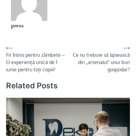
press
Navigare
⟵
⟶
Fir întins pentru zâmbete –
Ce nu trebuie să lipsească
în
O experiență unică de 1
din „arsenalul” unui bun
articole
iunie pentru toți copiii!
gospodar?
Related Posts