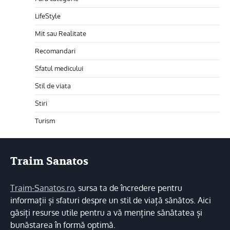
LifeStyle
Mit sau Realitate
Recomandari
Sfatul medicului
Stil de viata
Stiri
Turism
Traim Sanatos
Traim-Sanatos.ro
, sursa ta de încredere pentru
informații și sfaturi despre un stil de viață sănătos. Aici
găsiți resurse utile pentru a vă menține sănătatea și
bunăstarea în formă optimă.