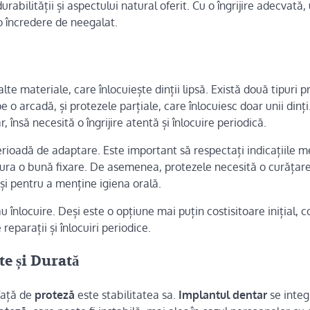
rabilității și aspectului natural oferit. Cu o îngrijire adecvată,
 o încredere de neegalat.
lte materiale, care înlocuiește dinții lipsă. Există două tipuri p
pe o arcadă, și protezele parțiale, care înlocuiesc doar unii dinți
 însă necesită o îngrijire atentă și înlocuire periodică.
erioadă de adaptare. Este important să respectați indicațiile m
sigura o bună fixare. De asemenea, protezele necesită o curățar
și pentru a menține igiena orală.
înlocuire. Deși este o opțiune mai puțin costisitoare inițial, c
reparații și înlocuiri periodice.
te și Durată
ață de
proteză
este stabilitatea sa.
Implantul dentar
se integ