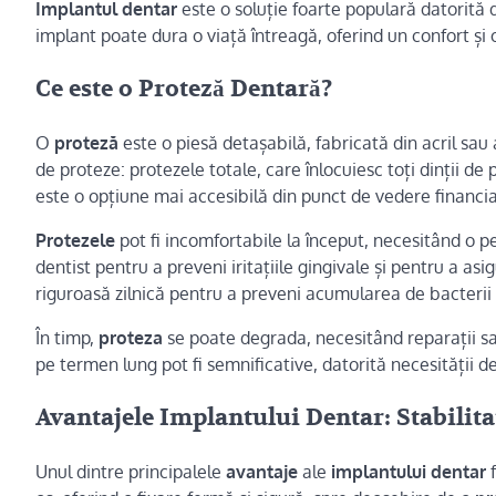
Implantul dentar
este o soluție foarte populară datorită du
implant poate dura o viață întreagă, oferind un confort și
Ce este o Proteză Dentară?
O
proteză
este o piesă detașabilă, fabricată din acril sau a
de proteze: protezele totale, care înlocuiesc toți dinții de 
este o opțiune mai accesibilă din punct de vedere financiar,
Protezele
pot fi incomfortabile la început, necesitând o p
dentist pentru a preveni iritațiile gingivale și pentru a a
riguroasă zilnică pentru a preveni acumularea de bacterii 
În timp,
proteza
se poate degrada, necesitând reparații sau 
pe termen lung pot fi semnificative, datorită necesității de 
Avantajele Implantului Dentar: Stabilita
Unul dintre principalele
avantaje
ale
implantului dentar
f