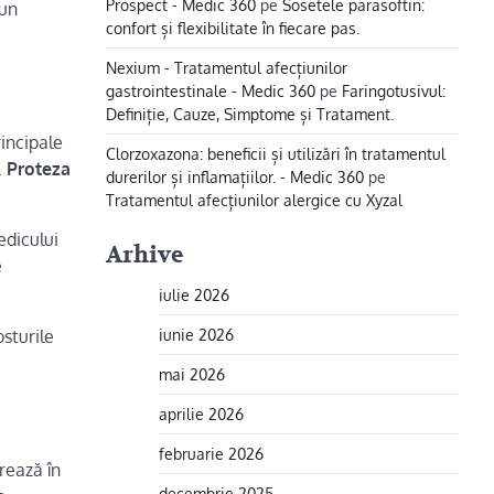
Prospect - Medic 360
pe
Sosetele parasoftin:
 un
confort și flexibilitate în fiecare pas.
Nexium - Tratamentul afecțiunilor
gastrointestinale - Medic 360
pe
Faringotusivul:
Definiție, Cauze, Simptome și Tratament.
rincipale
Clorzoxazona: beneficii și utilizări în tratamentul
.
Proteza
durerilor și inflamațiilor. - Medic 360
pe
Tratamentul afecțiunilor alergice cu Xyzal
edicului
Arhive
e
iulie 2026
iunie 2026
osturile
mai 2026
aprilie 2026
februarie 2026
rează în
decembrie 2025