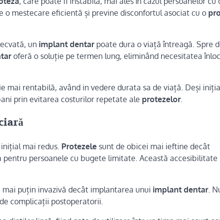
oteză
, care poate fi instabilă, mai ales în cazul persoanelor cu 
e o mestecare eficientă și previne disconfortul asociat cu o
pr
adecvată, un
implant dentar
poate dura o viață întreagă. Spre 
tar
oferă o soluție pe termen lung, eliminând necesitatea înloc
e mai rentabilă, având in vedere durata sa de viață. Deși iniția
ani prin evitarea costurilor repetate ale
protezelor
.
ciară
inițial mai redus.
Protezele
sunt de obicei mai ieftine decât
lă pentru persoanele cu bugete limitate. Această accesibilitate
 mai puțin invazivă decât implantarea unui
implant dentar
. N
de complicații postoperatorii.