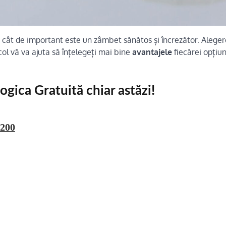
Știm cât de important este un zâmbet sănătos și încrezător. Alege
icol vă va ajuta să înțelegeți mai bine
avantajele
fiecărei opțiuni
gica Gratuită chiar astăzi!
5200