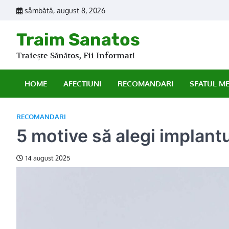
Skip
sâmbătă, august 8, 2026
to
content
Traim Sanatos
Traiește Sănătos, Fii Informat!
HOME
AFECTIUNI
RECOMANDARI
SFATUL M
RECOMANDARI
5 motive să alegi implantu
14 august 2025