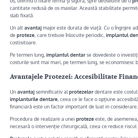
os, oferind o fixare fermă și sigură, spre deosebire de o
pr
cantitate redusă de os maxilar. Această stabilitate permit
slab fixată.
Un alt
avantaj
major este durata de viață. Cu o îngrijire 
de
proteze
, care trebuie înlocuite periodic,
implantul den
costisitoare.
Pe termen lung,
implantul dentar
se dovedeste o investiți
costurile sunt mai mari, pe termen lung, se economisesc b
Avantajele Protezei: Accesibilitate Finan
Un
avantaj
semnificativ al
protezelor
dentare este costul 
implanturile dentare
, ceea ce le face o opțiune accesibi
financiară este un factor important de luat in considerare.
Procedura de realizare a unei
proteze
este, de asemenea,
necesară o intervenție chirurgicală, ceea ce reduce riscul 