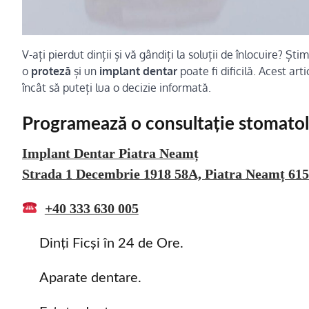
V-ați pierdut dinții și vă gândiți la soluții de înlocuire? 
o
proteză
și un
implant dentar
poate fi dificilă. Acest art
încât să puteți lua o decizie informată.
Programează o consultație stomatolo
Implant Dentar Piatra Neamț
Strada 1 Decembrie 1918 58A, Piatra Neamț 61
+40 333 630 005
Dinți Ficși în 24 de Ore.
Aparate dentare.