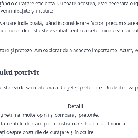
mițând o curățare eficientă. Cu toate acestea, este necesară o i
eni infecțiile și iritațiile.
aluare individuală, luând în considerare factori precum stare
u un medic dentist este esențial pentru a determina cea mai pot
tare și proteze. Am explorat deja aspecte importante. Acum, 
lui potrivit
e starea de sănătate orală, buget și preferințe. Un dentist vă 
Detalii
ineți mai multe opinii și comparați prețurile.
tamentele dentare pot fi costisitoare. Planificați financiar.
ați despre costurile de curățare și înlocuire.