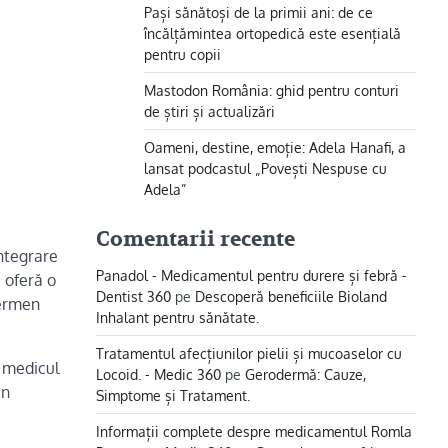
Pași sănătoși de la primii ani: de ce
încălțămintea ortopedică este esențială
pentru copii
Mastodon România: ghid pentru conturi
de știri și actualizări
Oameni, destine, emoție: Adela Hanafi, a
lansat podcastul „Povești Nespuse cu
Adela”
Comentarii recente
integrare
Panadol - Medicamentul pentru durere și febră -
 oferă o
Dentist 360
pe
Descoperă beneficiile Bioland
termen
Inhalant pentru sănătate.
Tratamentul afecțiunilor pielii și mucoaselor cu
, medicul
Locoid. - Medic 360
pe
Gerodermă: Cauze,
un
Simptome și Tratament.
Informații complete despre medicamentul Romla