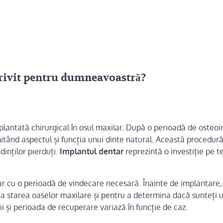
trivit pentru dumneavoastră?
implantată chirurgical în osul maxilar. După o perioadă de osteo
itând aspectul și funcția unui dinte natural. Această procedură
dinților pierduți.
Implantul dentar
reprezintă o investiție pe 
ar cu o perioadă de vindecare necesară. Înainte de implantare
 starea oaselor maxilare și pentru a determina dacă sunteți 
i și perioada de recuperare variază în funcție de caz.