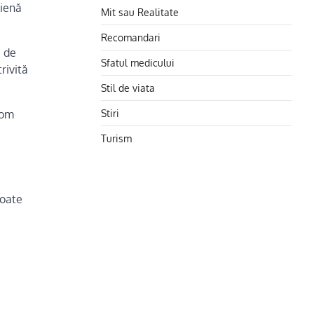
gienă
Mit sau Realitate
Recomandari
a de
Sfatul medicului
rivită
Stil de viata
Stiri
vom
Turism
poate