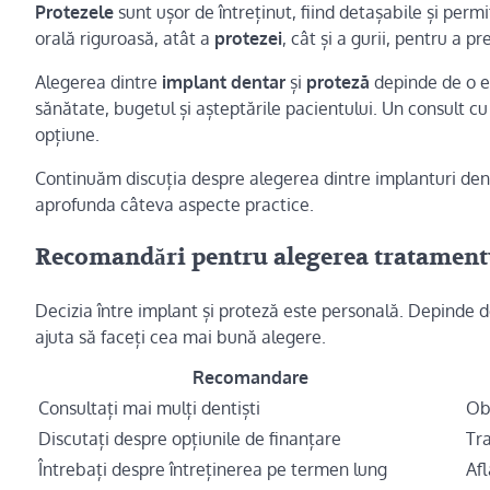
Protezele
sunt ușor de întreținut, fiind detașabile și per
orală riguroasă, atât a
protezei
, cât și a gurii, pentru a prev
Alegerea dintre
implant dentar
și
proteză
depinde de o ev
sănătate, bugetul și așteptările pacientului. Un consult c
opțiune.
Continuăm discuția despre alegerea dintre implanturi den
aprofunda câteva aspecte practice.
Recomandări pentru alegerea tratamentu
Decizia între implant și proteză este personală. Depinde d
ajuta să faceți cea mai bună alegere.
Recomandare
Consultați mai mulți dentiști
Obț
Discutați despre opțiunile de finanțare
Tra
Întrebați despre întreținerea pe termen lung
Afl