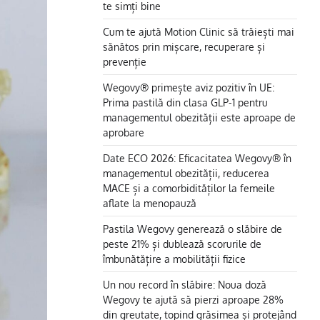
te simți bine
Cum te ajută Motion Clinic să trăiești mai
sănătos prin mișcare, recuperare și
prevenție
Wegovy® primește aviz pozitiv în UE:
Prima pastilă din clasa GLP-1 pentru
managementul obezității este aproape de
aprobare
Date ECO 2026: Eficacitatea Wegovy® în
managementul obezității, reducerea
MACE și a comorbidităților la femeile
aflate la menopauză
Pastila Wegovy generează o slăbire de
peste 21% și dublează scorurile de
îmbunătățire a mobilității fizice
Un nou record în slăbire: Noua doză
Wegovy te ajută să pierzi aproape 28%
din greutate, topind grăsimea și protejând