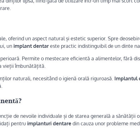
ea dinților lipsă, fiind gata de utilizare într-un timp mai scurt 
rare.
ale, oferind un aspect natural și estetic superior. Spre deosebi
lui, un
implant dentar
este practic indistinguibil de un dinte na
superioară. Permite o mestecare eficientă a alimentelor, fără di
a vieții îmbunătățită.
inților naturali, necesitând o igienă orală riguroasă.
Implantul 
ă.
anentă?
ncție de nevoile individuale și de starea generală a sănătății o
idați pentru
implanturi dentare
din cauza unor probleme medi