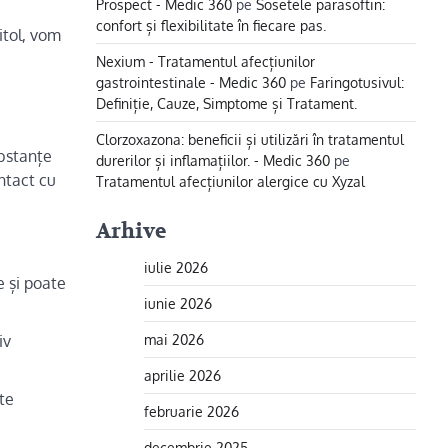
Prospect - Medic 360
pe
Sosetele parasoftin:
confort și flexibilitate în fiecare pas.
itol, vom
Nexium - Tratamentul afecțiunilor
gastrointestinale - Medic 360
pe
Faringotusivul:
Definiție, Cauze, Simptome și Tratament.
Clorzoxazona: beneficii și utilizări în tratamentul
ubstanțe
durerilor și inflamațiilor. - Medic 360
pe
ntact cu
Tratamentul afecțiunilor alergice cu Xyzal
Arhive
iulie 2026
e și poate
iunie 2026
mai 2026
iv
aprilie 2026
ate
februarie 2026
decembrie 2025