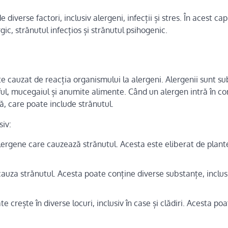
verse factori, inclusiv alergeni, infecții și stres. În acest cap
rgic, strănutul infecțios și strănutul psihogenic.
ste cauzat de reacția organismului la alergeni. Alergenii sunt s
aful, mucegaiul și anumite alimente. Când un alergen intră în co
ă, care poate include strănutul.
siv:
lergene care cauzează strănutul. Acesta este eliberat de plant
cauza strănutul. Acesta poate conține diverse substanțe, inclus
 crește în diverse locuri, inclusiv în case și clădiri. Acesta po