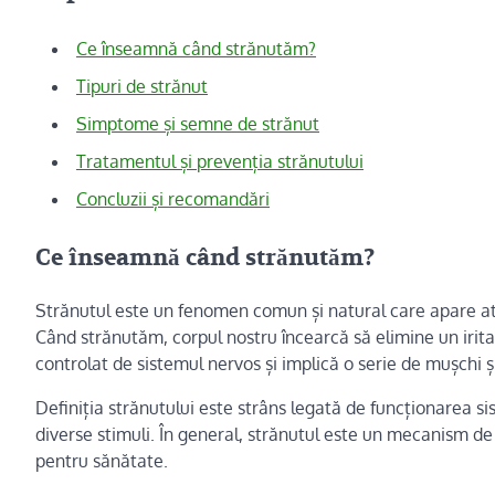
Ce înseamnă când strănutăm?
Tipuri de strănut
Simptome și semne de strănut
Tratamentul și prevenția strănutului
Concluzii și recomandări
Ce înseamnă când strănutăm?
Strănutul este un fenomen comun și natural care apare atu
Când strănutăm, corpul nostru încearcă să elimine un iritan
controlat de sistemul nervos și implică o serie de mușchi și
Definiția strănutului este strâns legată de funcționarea s
diverse stimuli. În general, strănutul este un mecanism d
pentru sănătate.