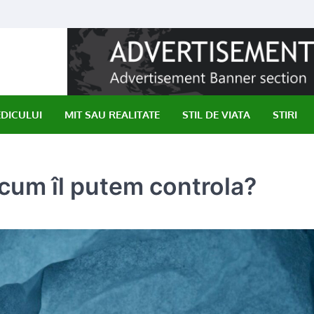
EDICULUI
MIT SAU REALITATE
STIL DE VIATA
STIRI
cum îl putem controla?