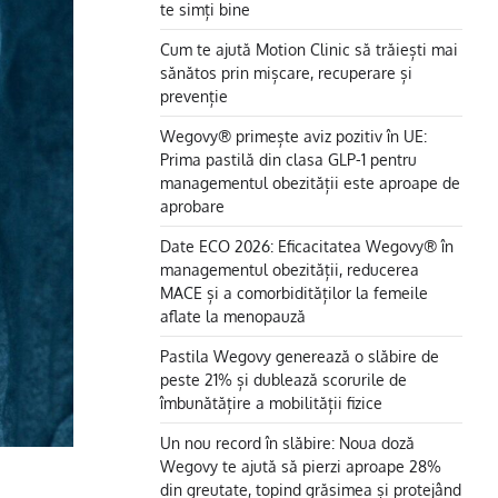
te simți bine
Cum te ajută Motion Clinic să trăiești mai
sănătos prin mișcare, recuperare și
prevenție
Wegovy® primește aviz pozitiv în UE:
Prima pastilă din clasa GLP-1 pentru
managementul obezității este aproape de
aprobare
Date ECO 2026: Eficacitatea Wegovy® în
managementul obezității, reducerea
MACE și a comorbidităților la femeile
aflate la menopauză
Pastila Wegovy generează o slăbire de
peste 21% și dublează scorurile de
îmbunătățire a mobilității fizice
Un nou record în slăbire: Noua doză
Wegovy te ajută să pierzi aproape 28%
din greutate, topind grăsimea și protejând