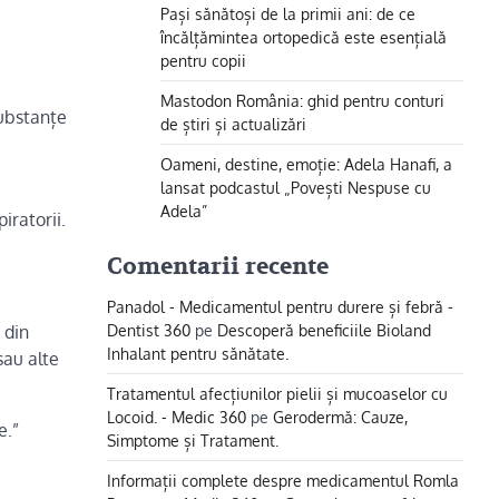
Pași sănătoși de la primii ani: de ce
încălțămintea ortopedică este esențială
pentru copii
Mastodon România: ghid pentru conturi
substanțe
de știri și actualizări
Oameni, destine, emoție: Adela Hanafi, a
lansat podcastul „Povești Nespuse cu
Adela”
iratorii.
Comentarii recente
Panadol - Medicamentul pentru durere și febră -
Dentist 360
pe
Descoperă beneficiile Bioland
 din
Inhalant pentru sănătate.
sau alte
Tratamentul afecțiunilor pielii și mucoaselor cu
Locoid. - Medic 360
pe
Gerodermă: Cauze,
e.”
Simptome și Tratament.
Informații complete despre medicamentul Romla