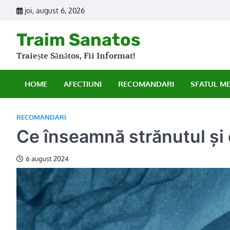
Skip
joi, august 6, 2026
to
content
Traim Sanatos
Traiește Sănătos, Fii Informat!
HOME
AFECTIUNI
RECOMANDARI
SFATUL M
RECOMANDARI
Ce înseamnă strănutul și 
6 august 2024