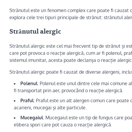
Strănutul este un fenomen complex care poate fi cauzat de di
explora cele trei tipuri principale de strănut: strănutul ale
Strănutul alergic
Strănutul alergic este cel mai frecvent tip de strănut și e
care pot provoca o reacție alergică, cum ar fi polenul, pr
sistemul imunitar, acesta poate declanșa o reacție alergic
Strănutul alergic poate fi cauzat de diverse alergeni, inclu
Polenul
: Polenul este unul dintre cele mai comune a
fi transportat prin aer, provocând o reacție alergică.
Praful
: Praful este un alt alergen comun care poate 
acarieni, mucegai și alte particule.
Mucegaiul
: Mucegaiul este un tip de fungus care poate
elibera spori care pot cauza o reacție alergică.