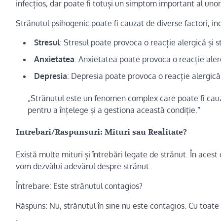
infecțios, dar poate fi totuși un simptom important al unor
Strănutul psihogenic poate fi cauzat de diverse factori, inc
Stresul
: Stresul poate provoca o reacție alergică și s
Anxietatea
: Anxietatea poate provoca o reacție alerg
Depresia
: Depresia poate provoca o reacție alergică 
„Strănutul este un fenomen complex care poate fi cauzat
pentru a înțelege și a gestiona această condiție.”
Intrebari/Raspunsuri: Mituri sau Realitate?
Există multe mituri și întrebări legate de strănut. În acest
vom dezvălui adevărul despre strănut.
Întrebare: Este strănutul contagios?
Răspuns: Nu, strănutul în sine nu este contagios. Cu toate 