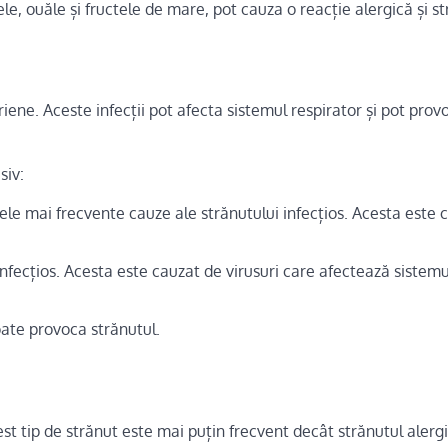
le, ouăle și fructele de mare, pot cauza o reacție alergică și st
riene. Aceste infecții pot afecta sistemul respirator și pot prov
siv:
le mai frecvente cauze ale strănutului infecțios. Acesta este 
infecțios. Acesta este cauzat de virusuri care afectează sistemu
poate provoca strănutul.
st tip de strănut este mai puțin frecvent decât strănutul alergi