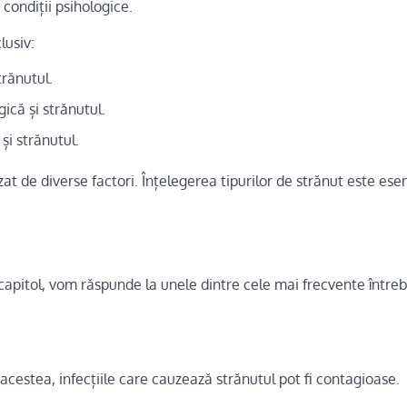
 condiții psihologice.
lusiv:
trănutul.
ică și strănutul.
și strănutul.
 de diverse factori. Înțelegerea tipurilor de strănut este esen
 capitol, vom răspunde la unele dintre cele mai frecvente întreb
acestea, infecțiile care cauzează strănutul pot fi contagioase.