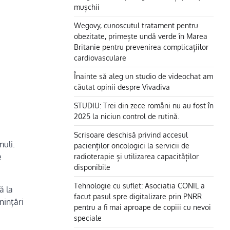
mușchii
Wegovy, cunoscutul tratament pentru
obezitate, primește undă verde în Marea
Britanie pentru prevenirea complicațiilor
cardiovasculare
Înainte să aleg un studio de videochat am
căutat opinii despre Vivadiva
STUDIU: Trei din zece români nu au fost în
2025 la niciun control de rutină.
Scrisoare deschisă privind accesul
uli.
pacienților oncologici la servicii de
radioterapie și utilizarea capacităților
e
disponibile
Tehnologie cu suflet: Asociatia CONIL a
ă la
facut pasul spre digitalizare prin PNRR
nințări
pentru a fi mai aproape de copiii cu nevoi
speciale