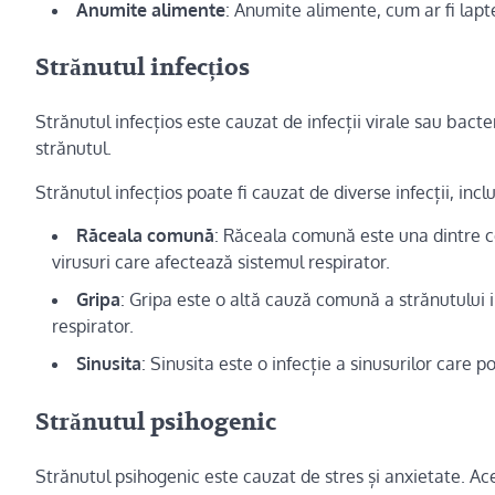
Anumite alimente
: Anumite alimente, cum ar fi lapte
Strănutul infecțios
Strănutul infecțios este cauzat de infecții virale sau bacte
strănutul.
Strănutul infecțios poate fi cauzat de diverse infecții, inclu
Răceala comună
: Răceala comună este una dintre ce
virusuri care afectează sistemul respirator.
Gripa
: Gripa este o altă cauză comună a strănutului 
respirator.
Sinusita
: Sinusita este o infecție a sinusurilor care 
Strănutul psihogenic
Strănutul psihogenic este cauzat de stres și anxietate. Ace