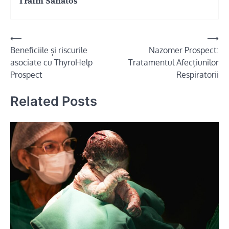
Traim Sanatos
Navigare
⟵
⟶
Beneficiile și riscurile
Nazomer Prospect:
în
asociate cu ThyroHelp
Tratamentul Afecțiunilor
articole
Prospect
Respiratorii
Related Posts