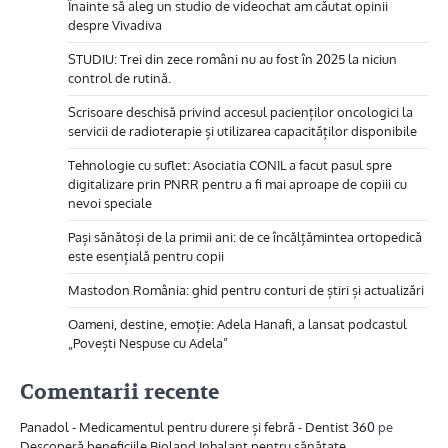
Înainte să aleg un studio de videochat am căutat opinii
despre Vivadiva
STUDIU: Trei din zece români nu au fost în 2025 la niciun
control de rutină.
Scrisoare deschisă privind accesul pacienților oncologici la
servicii de radioterapie și utilizarea capacităților disponibile
Tehnologie cu suflet: Asociatia CONIL a facut pasul spre
digitalizare prin PNRR pentru a fi mai aproape de copiii cu
nevoi speciale
Pași sănătoși de la primii ani: de ce încălțămintea ortopedică
este esențială pentru copii
Mastodon România: ghid pentru conturi de știri și actualizări
Oameni, destine, emoție: Adela Hanafi, a lansat podcastul
„Povești Nespuse cu Adela”
Comentarii recente
Panadol - Medicamentul pentru durere și febră - Dentist 360
pe
Descoperă beneficiile Bioland Inhalant pentru sănătate.