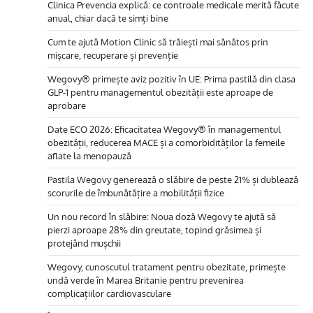
Clinica Prevencia explică: ce controale medicale merită făcute
anual, chiar dacă te simți bine
Cum te ajută Motion Clinic să trăiești mai sănătos prin
mișcare, recuperare și prevenție
Wegovy® primește aviz pozitiv în UE: Prima pastilă din clasa
GLP-1 pentru managementul obezității este aproape de
aprobare
Date ECO 2026: Eficacitatea Wegovy® în managementul
obezității, reducerea MACE și a comorbidităților la femeile
aflate la menopauză
Pastila Wegovy generează o slăbire de peste 21% și dublează
scorurile de îmbunătățire a mobilității fizice
Un nou record în slăbire: Noua doză Wegovy te ajută să
pierzi aproape 28% din greutate, topind grăsimea și
protejând mușchii
Wegovy, cunoscutul tratament pentru obezitate, primește
undă verde în Marea Britanie pentru prevenirea
complicațiilor cardiovasculare