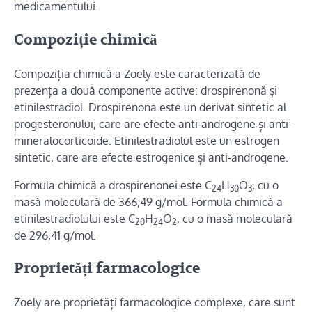
medicamentului.
Compoziție chimică
Compoziția chimică a Zoely este caracterizată de
prezența a două componente active: drospirenonă și
etinilestradiol. Drospirenona este un derivat sintetic al
progesteronului, care are efecte anti-androgene și anti-
mineralocorticoide. Etinilestradiolul este un estrogen
sintetic, care are efecte estrogenice și anti-androgene.
Formula chimică a drospirenonei este C
H
O
, cu o
24
30
3
masă moleculară de 366,49 g/mol. Formula chimică a
etinilestradiolului este C
H
O
, cu o masă moleculară
20
24
2
de 296,41 g/mol.
Proprietăți farmacologice
Zoely are proprietăți farmacologice complexe, care sunt