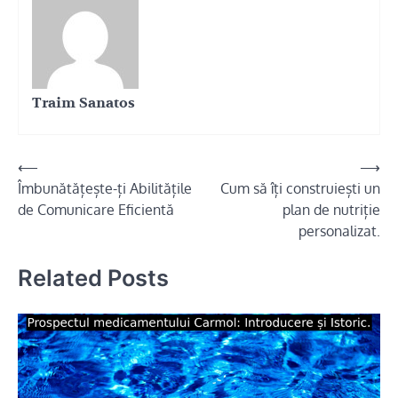
Traim Sanatos
Navigare
⟵
⟶
Îmbunătățește-ți Abilitățile
Cum să îți construiești un
în
de Comunicare Eficientă
plan de nutriție
articole
personalizat.
Related Posts