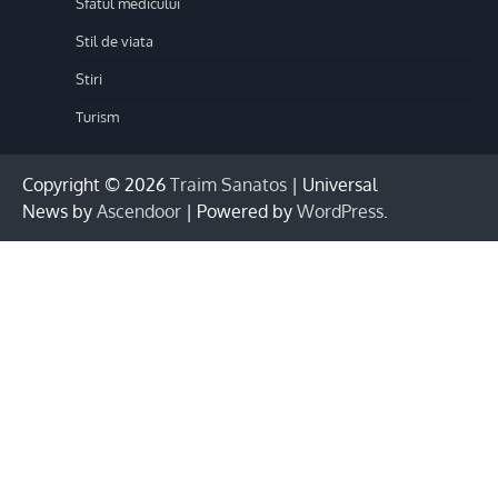
Sfatul medicului
Stil de viata
Stiri
Turism
Copyright © 2026
Traim Sanatos
| Universal
News by
Ascendoor
| Powered by
WordPress
.