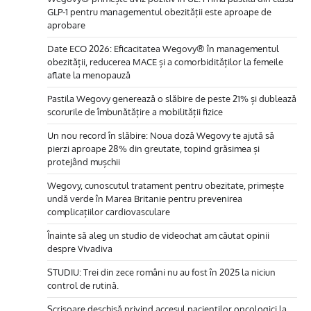
GLP-1 pentru managementul obezității este aproape de
aprobare
Date ECO 2026: Eficacitatea Wegovy® în managementul
obezității, reducerea MACE și a comorbidităților la femeile
aflate la menopauză
Pastila Wegovy generează o slăbire de peste 21% și dublează
scorurile de îmbunătățire a mobilității fizice
Un nou record în slăbire: Noua doză Wegovy te ajută să
pierzi aproape 28% din greutate, topind grăsimea și
protejând mușchii
Wegovy, cunoscutul tratament pentru obezitate, primește
undă verde în Marea Britanie pentru prevenirea
complicațiilor cardiovasculare
Înainte să aleg un studio de videochat am căutat opinii
despre Vivadiva
STUDIU: Trei din zece români nu au fost în 2025 la niciun
control de rutină.
Scrisoare deschisă privind accesul pacienților oncologici la