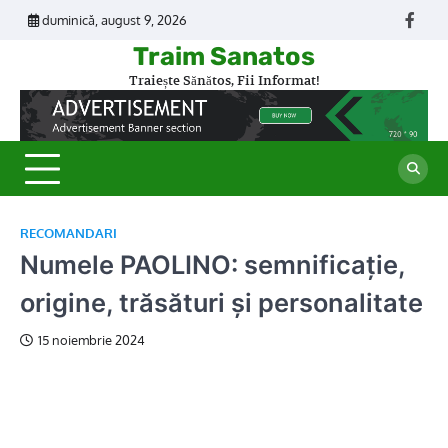
Skip
duminică, august 9, 2026
Face
to
Traim Sanatos
content
Traiește Sănătos, Fii Informat!
RECOMANDARI
Numele PAOLINO: semnificație,
origine, trăsături și personalitate
15 noiembrie 2024