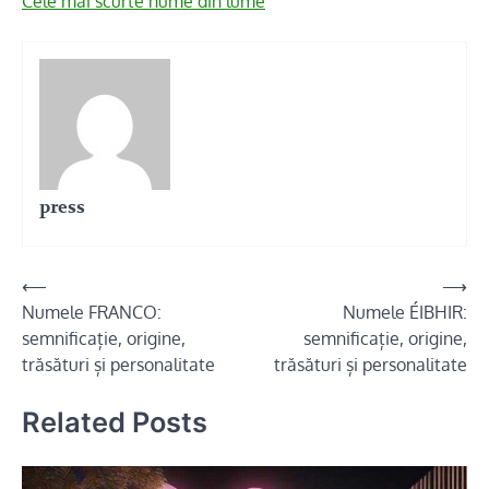
Cele mai scurte nume din lume
press
Navigare
⟵
⟶
Numele FRANCO:
Numele ÉIBHIR:
în
semnificație, origine,
semnificație, origine,
articole
trăsături și personalitate
trăsături și personalitate
Related Posts