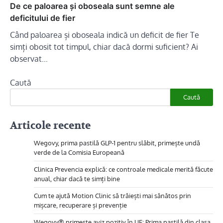
De ce paloarea și oboseala sunt semne ale
deficitului de fier
Când paloarea și oboseala indică un deficit de fier Te
simți obosit tot timpul, chiar dacă dormi suficient? Ai
observat…
Caută
Caută
Articole recente
Wegovy, prima pastilă GLP-1 pentru slăbit, primește undă
verde de la Comisia Europeană
Clinica Prevencia explică: ce controale medicale merită făcute
anual, chiar dacă te simți bine
Cum te ajută Motion Clinic să trăiești mai sănătos prin
mișcare, recuperare și prevenție
Wegovy® primește aviz pozitiv în UE: Prima pastilă din clasa