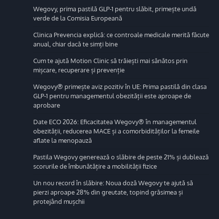
Wegovy, prima pastilă GLP-1 pentru slăbit, primește undă
verde de la Comisia Europeană
Clinica Prevencia explică: ce controale medicale merită făcute
anual, chiar dacă te simți bine
Cum te ajută Motion Clinic să trăiești mai sănătos prin
mișcare, recuperare și prevenție
Wegovy® primește aviz pozitiv în UE: Prima pastilă din clasa
GLP-1 pentru managementul obezității este aproape de
aprobare
Date ECO 2026: Eficacitatea Wegovy® în managementul
obezității, reducerea MACE și a comorbidităților la femeile
aflate la menopauză
Pastila Wegovy generează o slăbire de peste 21% și dublează
scorurile de îmbunătățire a mobilității fizice
Un nou record în slăbire: Noua doză Wegovy te ajută să
pierzi aproape 28% din greutate, topind grăsimea și
protejând mușchii