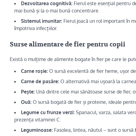
Dezvoltarea cognitivă:
Fierul este esențial pentru de
mai bună și la o mai bună concentrare.
Sistemul imunitar:
Fierul joacă un rol important în m
împotriva infecțiilor.
Surse alimentare de fier pentru copii
Există o mulțime de alimente bogate în fier pe care le pute
Carne roșie:
O sursă excelentă de fier heme, ușor de
Carne de pasăre:
O alternativă mai ușoară la carnea 
Pește:
Ună dintre cele mai sănătoase surse de fier, of
Ouă:
O sursă bogată de fier și proteine, ideale pentr
Legume cu frunze verzi:
Spanacul, varza, salata ver
prezența vitaminei C.
Leguminoase:
Fasolea, lintea, năutul – sunt o sursă 