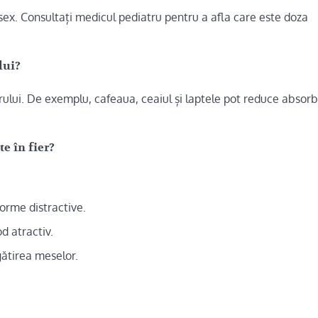
 sex. Consultați medicul pediatru pentru a afla care este doza
lui?
rului. De exemplu, cafeaua, ceaiul și laptele pot reduce absorb
e în fier?
orme distractive.
d atractiv.
egătirea meselor.