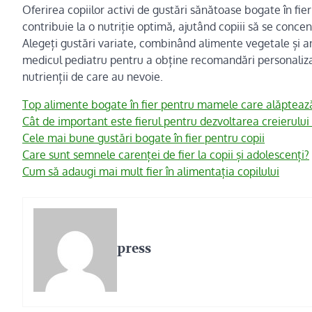
Oferirea copiilor activi de gustări sănătoase bogate în fie
contribuie la o nutriție optimă, ajutând copiii să se conc
Alegeți gustări variate, combinând alimente vegetale și an
medicul pediatru pentru a obține recomandări personaliza
nutrienții de care au nevoie.
Top alimente bogate în fier pentru mamele care alăpteaz
Cât de important este fierul pentru dezvoltarea creierului 
Cele mai bune gustări bogate în fier pentru copii
Care sunt semnele carenței de fier la copii și adolescenți?
Cum să adaugi mai mult fier în alimentația copilului
press