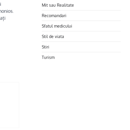
i
Mit sau Realitate
monios.
Recomandari
ați
Sfatul medicului
Stil de viata
Stiri
Turism