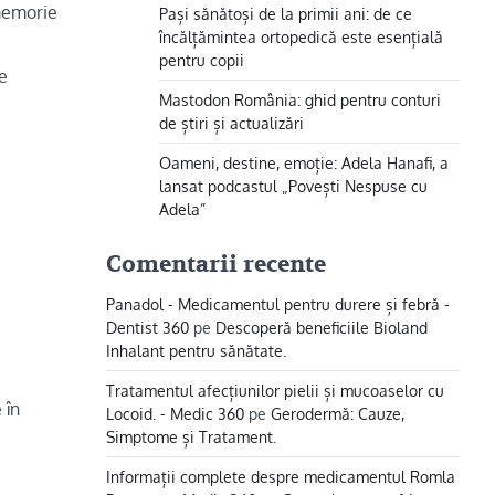
 memorie
Pași sănătoși de la primii ani: de ce
încălțămintea ortopedică este esențială
pentru copii
e
Mastodon România: ghid pentru conturi
de știri și actualizări
Oameni, destine, emoție: Adela Hanafi, a
lansat podcastul „Povești Nespuse cu
Adela”
Comentarii recente
Panadol - Medicamentul pentru durere și febră -
Dentist 360
pe
Descoperă beneficiile Bioland
Inhalant pentru sănătate.
Tratamentul afecțiunilor pielii și mucoaselor cu
 în
Locoid. - Medic 360
pe
Gerodermă: Cauze,
Simptome și Tratament.
Informații complete despre medicamentul Romla