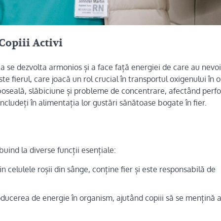
Copiii Activi
 a se dezvolta armonios și a face față energiei de care au nevo
te fierul, care joacă un rol crucial în transportul oxigenului în
 oboseală, slăbiciune și probleme de concentrare, afectând per
 includeți în alimentația lor gustări sănătoase bogate în fier.
ibuind la diverse funcții esențiale:
celulele roșii din sânge, conține fier și este responsabilă de
ducerea de energie în organism, ajutând copiii să se mențină ac