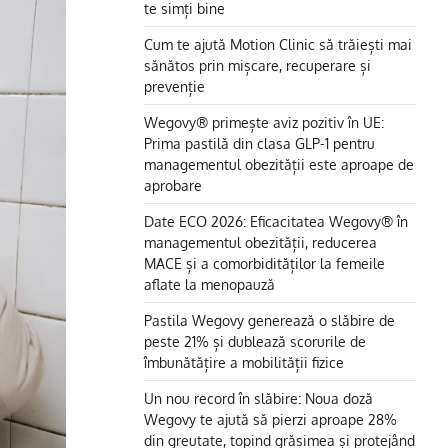
te simți bine
Cum te ajută Motion Clinic să trăiești mai
sănătos prin mișcare, recuperare și
prevenție
Wegovy® primește aviz pozitiv în UE:
Prima pastilă din clasa GLP-1 pentru
managementul obezității este aproape de
aprobare
Date ECO 2026: Eficacitatea Wegovy® în
managementul obezității, reducerea
MACE și a comorbidităților la femeile
aflate la menopauză
Pastila Wegovy generează o slăbire de
peste 21% și dublează scorurile de
îmbunătățire a mobilității fizice
Un nou record în slăbire: Noua doză
Wegovy te ajută să pierzi aproape 28%
din greutate, topind grăsimea și protejând