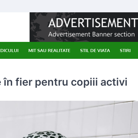
EDICULUI
MIT SAU REALITATE
STIL DE VIATA
STIRI
n fier pentru copiii activi