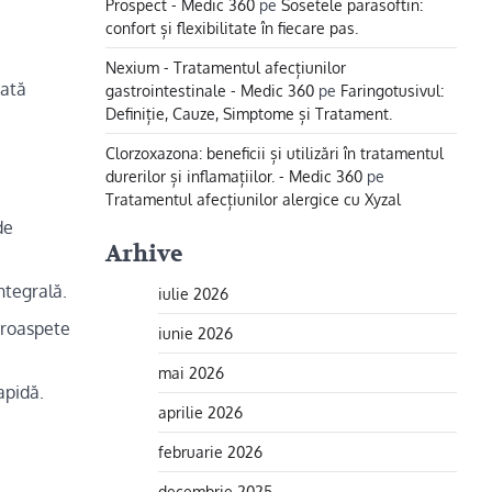
Prospect - Medic 360
pe
Sosetele parasoftin:
confort și flexibilitate în fiecare pas.
Nexium - Tratamentul afecțiunilor
Iată
gastrointestinale - Medic 360
pe
Faringotusivul:
Definiție, Cauze, Simptome și Tratament.
Clorzoxazona: beneficii și utilizări în tratamentul
durerilor și inflamațiilor. - Medic 360
pe
Tratamentul afecțiunilor alergice cu Xyzal
de
Arhive
ntegrală.
iulie 2026
 proaspete
iunie 2026
mai 2026
apidă.
aprilie 2026
februarie 2026
decembrie 2025