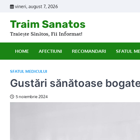
Skip
vineri, august 7, 2026
to
content
Traim Sanatos
Traiește Sănătos, Fii Informat!
HOME
AFECTIUNI
RECOMANDARI
SFATUL M
SFATUL MEDICULUI
Gustări sănătoase bogate î
5 noiembrie 2024