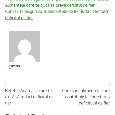
Alimentele care te ajută să previi deficitul de fier
Cum să te asiguri că suplimentele de fier își fac efectul în
deficitul de fier
press
Navigare
⟵
⟶
Rețete sănătoase care te
Care sunt alimentele care
în
ajută să reduci deficitul de
contribuie la corectarea
articole
fier
deficitului de fier