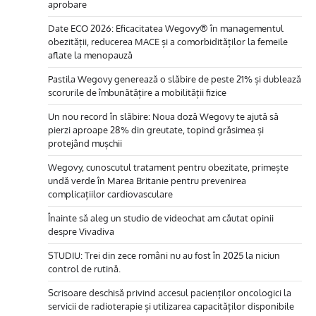
aprobare
Date ECO 2026: Eficacitatea Wegovy® în managementul
obezității, reducerea MACE și a comorbidităților la femeile
aflate la menopauză
Pastila Wegovy generează o slăbire de peste 21% și dublează
scorurile de îmbunătățire a mobilității fizice
Un nou record în slăbire: Noua doză Wegovy te ajută să
pierzi aproape 28% din greutate, topind grăsimea și
protejând mușchii
Wegovy, cunoscutul tratament pentru obezitate, primește
undă verde în Marea Britanie pentru prevenirea
complicațiilor cardiovasculare
Înainte să aleg un studio de videochat am căutat opinii
despre Vivadiva
STUDIU: Trei din zece români nu au fost în 2025 la niciun
control de rutină.
Scrisoare deschisă privind accesul pacienților oncologici la
servicii de radioterapie și utilizarea capacităților disponibile