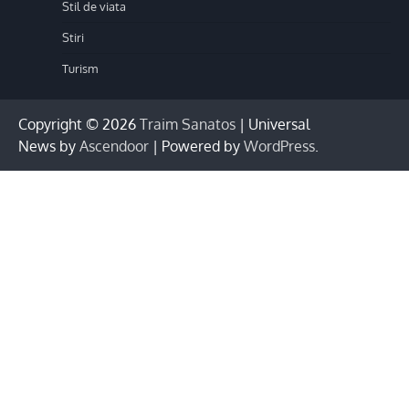
Stil de viata
Stiri
Turism
Copyright © 2026
Traim Sanatos
| Universal
News by
Ascendoor
| Powered by
WordPress
.