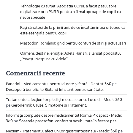
Tehnologie cu suflet: Asociatia CONIL a facut pasul spre
digitalizare prin PNRR pentru a fi mai aproape de copiii cu
nevoi speciale
Pași sănătoși de la primii ani: de ce încălțămintea ortopedică
este esențială pentru copii
Mastodon România: ghid pentru conturi de știri și actualizări
Oameni, destine, emoție: Adela Hanafi, a lansat podcastul
„Povești Nespuse cu Adela”
Comentarii recente
Panadol - Medicamentul pentru durere și febră - Dentist 360
pe
Descoperă beneficiile Bioland Inhalant pentru sănătate.
Tratamentul afecțiunilor pielii și mucoaselor cu Locoid. - Medic 360
pe
Gerodermă: Cauze, Simptome și Tratament.
Informații complete despre medicamentul Romla Prospect - Medic
360
pe
Sosetele parasoftin: confort și flexibilitate în fiecare pas.
Nexium - Tratamentul afecțiunilor gastrointestinale - Medic 360
pe