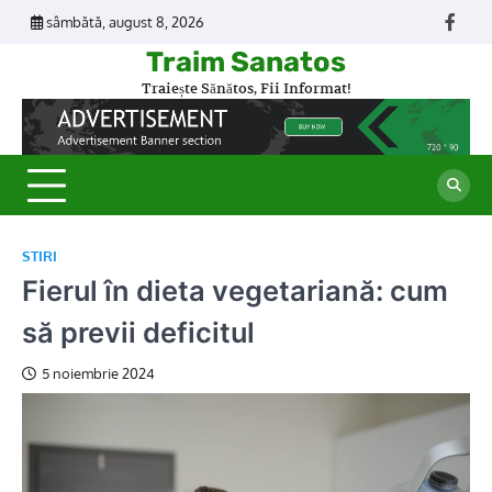
Skip
sâmbătă, august 8, 2026
Face
to
Traim Sanatos
content
Traiește Sănătos, Fii Informat!
STIRI
Fierul în dieta vegetariană: cum
să previi deficitul
5 noiembrie 2024