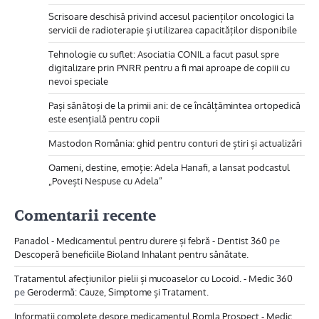
Scrisoare deschisă privind accesul pacienților oncologici la
servicii de radioterapie și utilizarea capacităților disponibile
Tehnologie cu suflet: Asociatia CONIL a facut pasul spre
digitalizare prin PNRR pentru a fi mai aproape de copiii cu
nevoi speciale
Pași sănătoși de la primii ani: de ce încălțămintea ortopedică
este esențială pentru copii
Mastodon România: ghid pentru conturi de știri și actualizări
Oameni, destine, emoție: Adela Hanafi, a lansat podcastul
„Povești Nespuse cu Adela”
Comentarii recente
Panadol - Medicamentul pentru durere și febră - Dentist 360
pe
Descoperă beneficiile Bioland Inhalant pentru sănătate.
Tratamentul afecțiunilor pielii și mucoaselor cu Locoid. - Medic 360
pe
Gerodermă: Cauze, Simptome și Tratament.
Informații complete despre medicamentul Romla Prospect - Medic