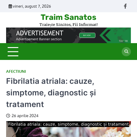
Skip
vineri, august 7, 2026
Face
to
Traim Sanatos
content
Traiește Sănătos, Fii Informat!
AFECTIUNI
Fibrilatia atriala: cauze,
simptome, diagnostic și
tratament
26 aprilie 2024