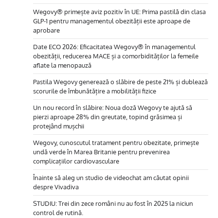
Wegovy® primește aviz pozitiv în UE: Prima pastilă din clasa
GLP-1 pentru managementul obezității este aproape de
aprobare
Date ECO 2026: Eficacitatea Wegovy® în managementul
obezității, reducerea MACE și a comorbidităților la femeile
aflate la menopauză
Pastila Wegovy generează o slăbire de peste 21% și dublează
scorurile de îmbunătățire a mobilității fizice
Un nou record în slăbire: Noua doză Wegovy te ajută să
pierzi aproape 28% din greutate, topind grăsimea și
protejând mușchii
Wegovy, cunoscutul tratament pentru obezitate, primește
undă verde în Marea Britanie pentru prevenirea
complicațiilor cardiovasculare
Înainte să aleg un studio de videochat am căutat opinii
despre Vivadiva
STUDIU: Trei din zece români nu au fost în 2025 la niciun
control de rutină.