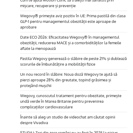
mișcare, recuperare și prevenție
Wegovy® primește aviz pozitiv în UE: Prima pastilă din clasa
GLP-1 pentru managementul obezității este aproape de
aprobare
Date ECO 2026: Eficacitatea Wegovy® în managementul
obezității, reducerea MACE și a comorbidităților la femeile
aflate la menopauză
Pastila Wegovy generează o slăbire de peste 21% și dublează
scorurile de îmbunătățire a mobilității fizice
Un nou record în slăbire: Noua doză Wegovy te ajută să
pierzi aproape 28% din greutate, topind grăsimea și
protejând mușchii
Wegovy, cunoscutul tratament pentru obezitate, primește
undă verde în Marea Britanie pentru prevenirea
complicațiilor cardiovasculare
Înainte să aleg un studio de videochat am căutat opinii
despre Vivadiva
STUDIU: Trei din zece români nu au fost în 2025 la niciun