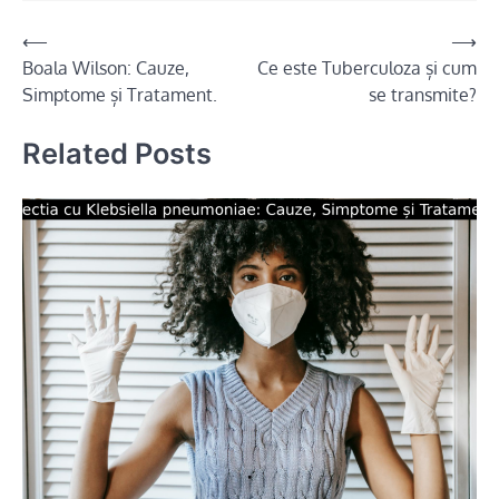
Navigare
⟵
⟶
Boala Wilson: Cauze,
Ce este Tuberculoza și cum
în
Simptome și Tratament.
se transmite?
articole
Related Posts