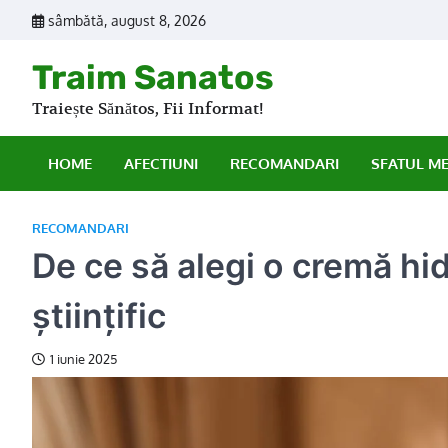
Skip
sâmbătă, august 8, 2026
to
content
Traim Sanatos
Traiește Sănătos, Fii Informat!
HOME
AFECTIUNI
RECOMANDARI
SFATUL M
RECOMANDARI
De ce să alegi o cremă h
științific
1 iunie 2025