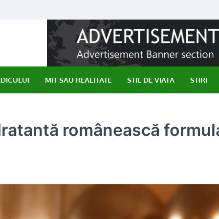
EDICULUI
MIT SAU REALITATE
STIL DE VIATA
STIRI
idratantă românească formul