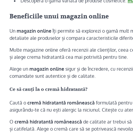
Descoperă o gamă variată de produse cosmetice:
ma
Beneficiile unui magazin online
Un
magazin online
îți permite să explorezi o gamă mult ma
detaliate ale produselor și compara caracteristicile diferi
Multe magazine online oferă recenzii ale clienților, ceea ce
și alege crema hidratantă cea mai potrivită pentru tine.
Alege un
magazin online
sigur și de încredere, cu recenzii
comandate sunt autentice și de calitate.
Ce să cauți la o cremă hidratantă?
Caută o
cremă hidratantă românească
formulată pentru t
asigurându-te că nu ești alergic la niciunul. Citește cu at
O
cremă hidratantă românească
de calitate ar trebui să
și catifelată. Alege o cremă care să se potrivească nevoilor