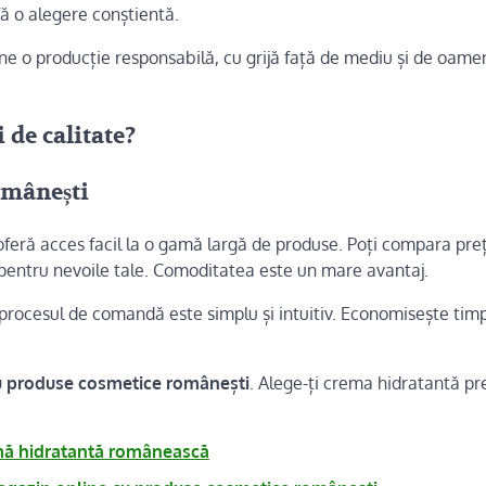
fă o alegere conștientă.
ine o producție responsabilă, cu grijă față de mediu și de oame
 de calitate?
omânești
 oferă acces facil la o gamă largă de produse. Poți compara prețu
ă pentru nevoile tale. Comoditatea este un mare avantaj.
 procesul de comandă este simplu și intuitiv. Economisește timp
u produse cosmetice românești
. Alege-ți crema hidratantă pr
ă hidratantă românească