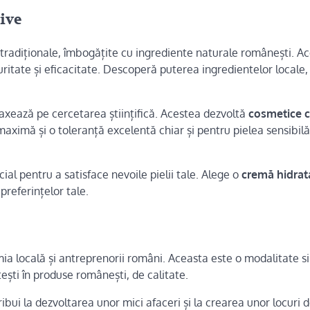
ive
tradiționale, îmbogățite cu ingrediente naturale românești. A
ritate și eficacitate. Descoperă puterea ingredientelor locale,
 axează pe cercetarea științifică. Acestea dezvoltă
cosmetice c
 maximă și o toleranță excelentă chiar și pentru pielea sensibil
al pentru a satisface nevoile pielii tale. Alege o
cremă hidrat
 preferințelor tale.
mia locală și antreprenorii români. Aceasta este o modalitate s
tești în produse românești, de calitate.
bui la dezvoltarea unor mici afaceri și la crearea unor locuri