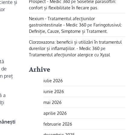
Prospect - Medic 360
pe
Sosetele parasoftin:
iciente și
confort și flexibilitate în fiecare pas.
lor
Nexium - Tratamentul afecțiunilor
gastrointestinale - Medic 360
pe
Faringotusivul:
Definiție, Cauze, Simptome și Tratament.
Clorzoxazona: beneficii și utilizări în tratamentul
durerilor și inflamațiilor. - Medic 360
pe
Tratamentul afecțiunilor alergice cu Xyzal
tă
s de
Arhive
un preț
iulie 2026
iunie 2026
ă a
ți
mai 2026
aprilie 2026
mânești
februarie 2026
decembrie 2025