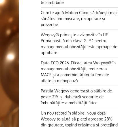
te simți bine
Cum te ajută Motion Clinic să trăiești mai
sănătos prin mișcare, recuperare și
prevenție
Wegovy® primește aviz pozitiv în UE:
Prima pastilă din clasa GLP-1 pentru
managementul obezității este aproape de
aprobare
Date ECO 2026: Eficacitatea Wegovy® în
managementul obezității, reducerea
MACE și a comorbidităților la femeile
aflate la menopauză
Pastila Wegovy generează o slăbire de
peste 21% și dublează scorurile de
îmbunătățire a mobilității fizice
Un nou record în slăbire: Noua doză
Wegovy te ajută să pierzi aproape 28%
din greutate, topind grăsimea și protejând