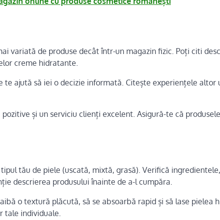
gazin online cu produse cosmetice românești
i variată de produse decât într-un magazin fizic. Poți citi desc
telor creme hidratante.
 te ajută să iei o decizie informată. Citește experiențele altor u
 pozitive și un serviciu clienți excelent. Asigură-te că produsel
ipul tău de piele (uscată, mixtă, grasă). Verifică ingredientele
enție descrierea produsului înainte de a-l cumpăra.
 aibă o textură plăcută, să se absoarbă rapid și să lase pielea 
 tale individuale.