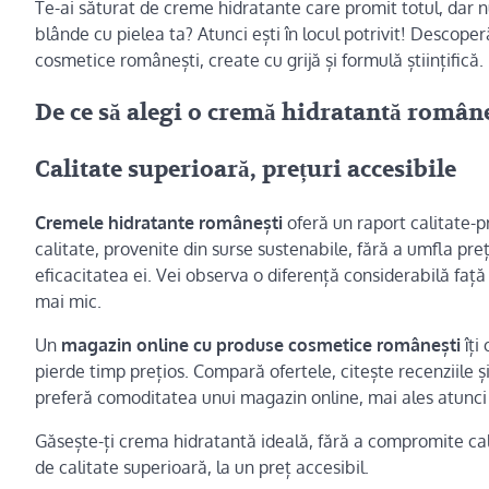
Te-ai săturat de creme hidratante care promit totul, dar n
blânde cu pielea ta? Atunci ești în locul potrivit! Descope
cosmetice românești, create cu grijă și formulă științifică.
De ce să alegi o cremă hidratantă român
Calitate superioară, prețuri accesibile
Cremele hidratante românești
oferă un raport calitate-p
calitate, provenite din surse sustenabile, fără a umfla pre
eficacitatea ei. Vei observa o diferență considerabilă faț
mai mic.
Un
magazin online cu produse cosmetice românești
îți
pierde timp prețios. Compară ofertele, citește recenziile ș
preferă comoditatea unui magazin online, mai ales atunc
Găsește-ți crema hidratantă ideală, fără a compromite ca
de calitate superioară, la un preț accesibil.