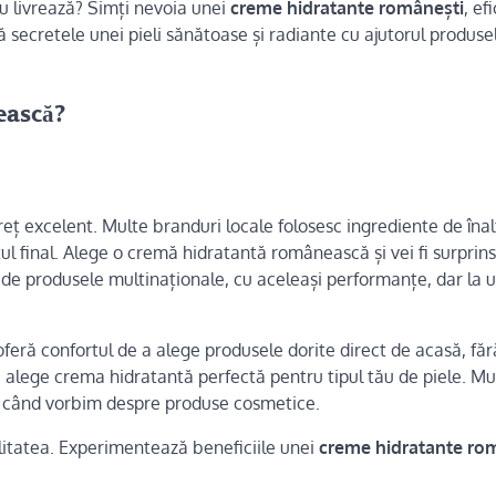
u livrează? Simți nevoia unei
creme hidratante românești
, ef
ră secretele unei pieli sănătoase și radiante cu ajutorul produse
ească?
reț excelent. Multe branduri locale folosesc ingrediente de înal
țul final. Alege o cremă hidratantă românească și vei fi surprin
ă de produsele multinaționale, cu aceleași performanțe, dar la 
 oferă confortul de a alege produsele dorite direct de acasă, făr
i alege crema hidratantă perfectă pentru tipul tău de piele. Mul
i când vorbim despre produse cosmetice.
litatea. Experimentează beneficiile unei
creme hidratante ro