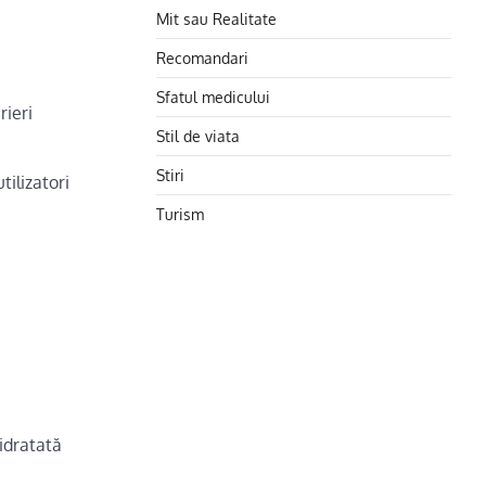
Mit sau Realitate
Recomandari
Sfatul medicului
rieri
Stil de viata
Stiri
tilizatori
Turism
e
,
hidratată