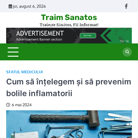
Skip
joi, august 6, 2026
Face
to
Traim Sanatos
content
Traiește Sănătos, Fii Informat!
SFATUL MEDICULUI
Cum să înțelegem și să prevenim
bolile inflamatorii
6 mai 2024