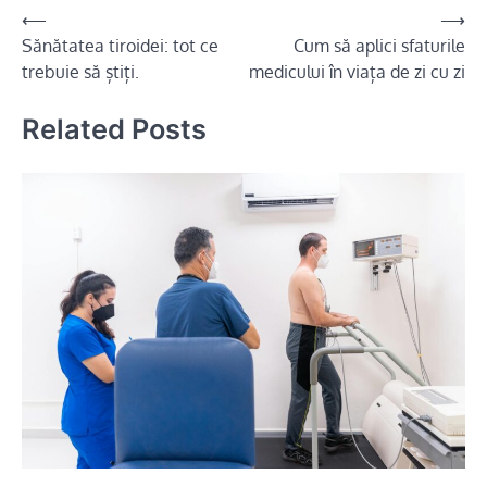
Navigare
⟵
⟶
Sănătatea tiroidei: tot ce
Cum să aplici sfaturile
în
trebuie să știți.
medicului în viața de zi cu zi
articole
Related Posts