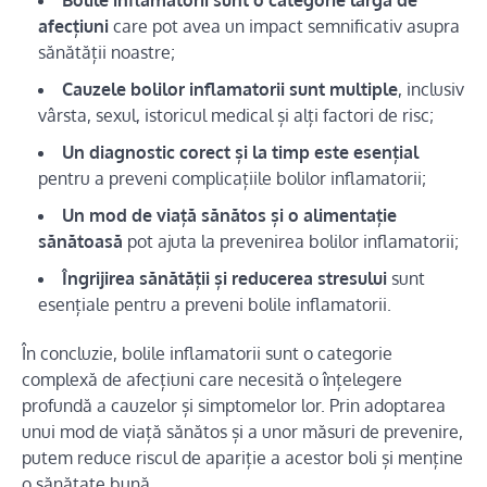
Bolile inflamatorii sunt o categorie largă de
afecțiuni
care pot avea un impact semnificativ asupra
sănătății noastre;
Cauzele bolilor inflamatorii sunt multiple
, inclusiv
vârsta, sexul, istoricul medical și alți factori de risc;
Un diagnostic corect și la timp este esențial
pentru a preveni complicațiile bolilor inflamatorii;
Un mod de viață sănătos și o alimentație
sănătoasă
pot ajuta la prevenirea bolilor inflamatorii;
Îngrijirea sănătății și reducerea stresului
sunt
esențiale pentru a preveni bolile inflamatorii.
În concluzie, bolile inflamatorii sunt o categorie
complexă de afecțiuni care necesită o înțelegere
profundă a cauzelor și simptomelor lor. Prin adoptarea
unui mod de viață sănătos și a unor măsuri de prevenire,
putem reduce riscul de apariție a acestor boli și menține
o sănătate bună.