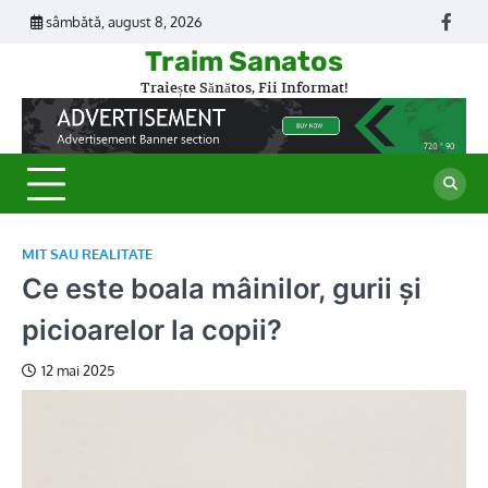
Skip
sâmbătă, august 8, 2026
Face
to
Traim Sanatos
content
Traiește Sănătos, Fii Informat!
MIT SAU REALITATE
Ce este boala mâinilor, gurii și
picioarelor la copii?
12 mai 2025