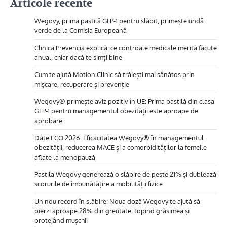
Articole recente
Wegovy, prima pastilă GLP-1 pentru slăbit, primește undă
verde de la Comisia Europeană
Clinica Prevencia explică: ce controale medicale merită făcute
anual, chiar dacă te simți bine
Cum te ajută Motion Clinic să trăiești mai sănătos prin
mișcare, recuperare și prevenție
Wegovy® primește aviz pozitiv în UE: Prima pastilă din clasa
GLP-1 pentru managementul obezității este aproape de
aprobare
Date ECO 2026: Eficacitatea Wegovy® în managementul
obezității, reducerea MACE și a comorbidităților la femeile
aflate la menopauză
Pastila Wegovy generează o slăbire de peste 21% și dublează
scorurile de îmbunătățire a mobilității fizice
Un nou record în slăbire: Noua doză Wegovy te ajută să
pierzi aproape 28% din greutate, topind grăsimea și
protejând mușchii