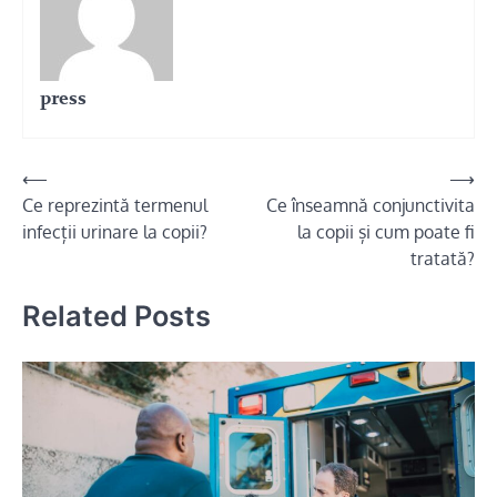
press
Navigare
⟵
⟶
Ce reprezintă termenul
Ce înseamnă conjunctivita
în
infecții urinare la copii?
la copii și cum poate fi
articole
tratată?
Related Posts