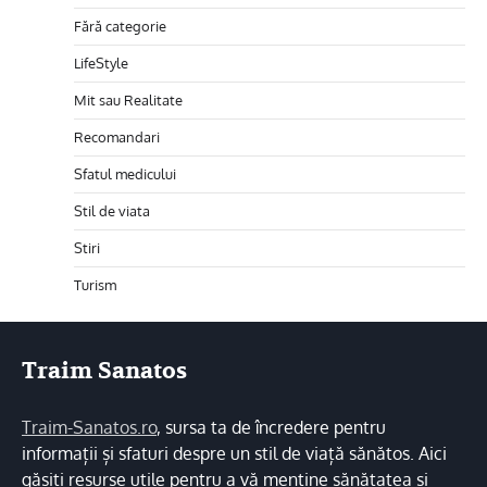
Fără categorie
LifeStyle
Mit sau Realitate
Recomandari
Sfatul medicului
Stil de viata
Stiri
Turism
Traim Sanatos
Traim-Sanatos.ro
, sursa ta de încredere pentru
informații și sfaturi despre un stil de viață sănătos. Aici
găsiți resurse utile pentru a vă menține sănătatea și