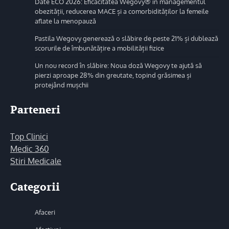
Date ECO 2026: Eficacitatea Wegovy® în managementul
obezității, reducerea MACE și a comorbidităților la femeile
aflate la menopauză
Pastila Wegovy generează o slăbire de peste 21% și dublează
scorurile de îmbunătățire a mobilității fizice
Un nou record în slăbire: Noua doză Wegovy te ajută să
pierzi aproape 28% din greutate, topind grăsimea și
protejând mușchii
Parteneri
Top Clinici
Medic 360
Stiri Medicale
Categorii
Afaceri