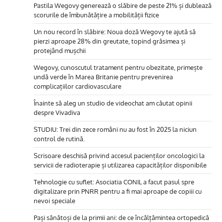
Pastila Wegovy generează o slăbire de peste 21% și dublează
scorurile de îmbunătățire a mobilității fizice
Un nou record în slăbire: Noua doză Wegovy te ajută să
pierzi aproape 28% din greutate, topind grăsimea și
protejând mușchii
Wegovy, cunoscutul tratament pentru obezitate, primește
undă verde în Marea Britanie pentru prevenirea
complicațiilor cardiovasculare
Înainte să aleg un studio de videochat am căutat opinii
despre Vivadiva
STUDIU: Trei din zece români nu au fost în 2025 la niciun
control de rutină.
Scrisoare deschisă privind accesul pacienților oncologici la
servicii de radioterapie și utilizarea capacităților disponibile
Tehnologie cu suflet: Asociatia CONIL a facut pasul spre
digitalizare prin PNRR pentru a fi mai aproape de copiii cu
nevoi speciale
Pași sănătoși de la primii ani: de ce încălțămintea ortopedică