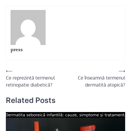
press
Navigare
⟵
⟶
Ce reprezintă termenul
Ce înseamnă termenul
în
retinopatie diabetică?
dermatită atopică?
articole
Related Posts