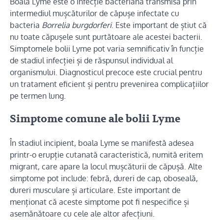
Boala Lyme este o infecție bacteriană transmisă prin
intermediul mușcăturilor de căpușe infectate cu
bacteria
Borrelia burgdorferi
. Este important de știut că
nu toate căpușele sunt purtătoare ale acestei bacterii.
Simptomele bolii Lyme pot varia semnificativ în funcție
de stadiul infecției și de răspunsul individual al
organismului. Diagnosticul precoce este crucial pentru
un tratament eficient și pentru prevenirea complicațiilor
pe termen lung.
Simptome comune ale bolii Lyme
În stadiul incipient, boala Lyme se manifestă adesea
printr-o erupție cutanată caracteristică, numită eritem
migrant, care apare la locul mușcăturii de căpușă. Alte
simptome pot include: febră, dureri de cap, oboseală,
dureri musculare și articulare. Este important de
menționat că aceste simptome pot fi nespecifice și
asemănătoare cu cele ale altor afecțiuni.