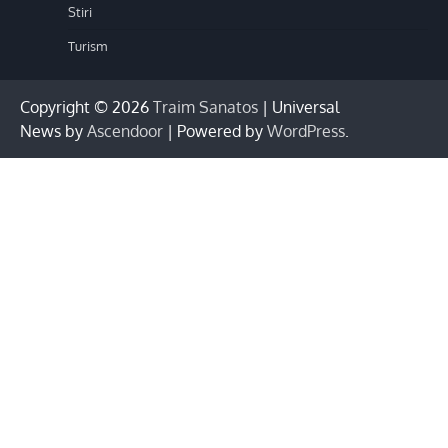
Stiri
Turism
Copyright © 2026
Traim Sanatos
| Universal
News by
Ascendoor
| Powered by
WordPress
.