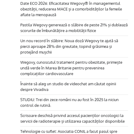
Date ECO 2026: Eficacitatea Wegovy® în managementul
obezității, reducerea MACE și a comorbidităților la femeile
aflate la menopauză
Pastila Wegovy generează o slăbire de peste 21% și dublează
scorurile de îmbunătățire a mobilității fizice
Un nou record în slăbire: Noua doză Wegovy te ajută să
pierzi aproape 28% din greutate, topind grăsimea și
protejând mușchii
Wegovy, cunoscutul tratament pentru obezitate, primește
undă verde în Marea Britanie pentru prevenirea
complicațiilor cardiovasculare
Înainte să aleg un studio de videochat am căutat opinii
despre Vivadiva
STUDIU: Trei din zece români nu au fost în 2025 la niciun
control de rutină.
Scrisoare deschisă privind accesul pacienților oncologici la
servicii de radioterapie și utilizarea capacităților disponibile
Tehnologie cu suflet: Asociatia CONIL a facut pasul spre