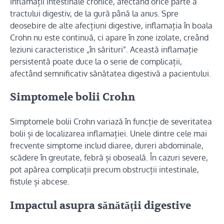
inflamații intestinale cronice, afectând orice parte a
tractului digestiv, de la gură până la anus. Spre
deosebire de alte afecțiuni digestive, inflamația în boala
Crohn nu este continuă, ci apare în zone izolate, creând
leziuni caracteristice „în sărituri”. Această inflamație
persistentă poate duce la o serie de complicații,
afectând semnificativ sănătatea digestivă a pacientului.
Simptomele bolii Crohn
Simptomele bolii Crohn variază în funcție de severitatea
bolii și de localizarea inflamației. Unele dintre cele mai
frecvente simptome includ diaree, dureri abdominale,
scădere în greutate, febră și oboseală. În cazuri severe,
pot apărea complicații precum obstrucții intestinale,
fistule și abcese.
Impactul asupra sănătății digestive