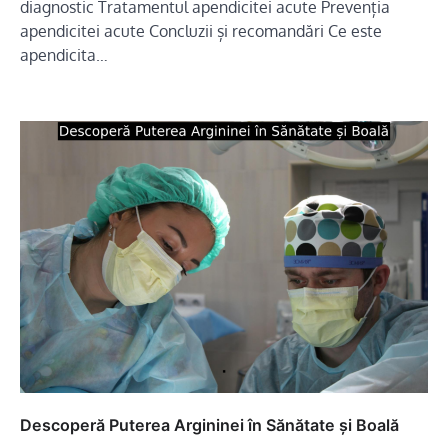
diagnostic Tratamentul apendicitei acute Prevenția
apendicitei acute Concluzii și recomandări Ce este
apendicita…
Descoperă Puterea Argininei în Sănătate și Boală