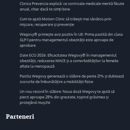
Clinica Prevencia explică: ce controale medicale merită făcute
anual, chiar dacă te simți bine
Cum te ajută Motion Clinic să trăiești mai sănătos prin
mișcare, recuperare și prevenție
Wegovy® primește aviz pozitiv în UE: Prima pastilă din clasa
GLP-1 pentru managementul obezității este aproape de
aprobare
Date ECO 2026: Eficacitatea Wegovy® în managementul
obezității, reducerea MACE și a comorbidităților la femeile
aflate la menopauză
Pastila Wegovy generează o slăbire de peste 21% și dublează
scorurile de îmbunătățire a mobilității fizice
Un nou record în slăbire: Noua doză Wegovy te ajută să
pierzi aproape 28% din greutate, topind grăsimea și
protejând mușchii
Parteneri