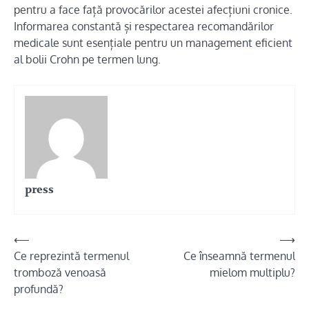
pentru a face față provocărilor acestei afecțiuni cronice.
Informarea constantă și respectarea recomandărilor
medicale sunt esențiale pentru un management eficient
al bolii Crohn pe termen lung.
press
Navigare
⟵
⟶
Ce reprezintă termenul
Ce înseamnă termenul
în
tromboză venoasă
mielom multiplu?
articole
profundă?