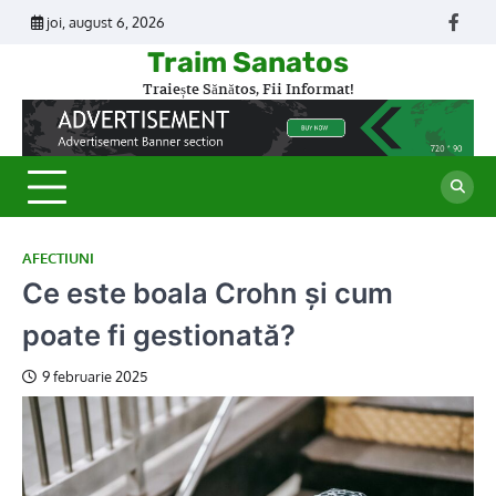
Skip
joi, august 6, 2026
Face
to
Traim Sanatos
content
Traiește Sănătos, Fii Informat!
AFECTIUNI
Ce este boala Crohn și cum
poate fi gestionată?
9 februarie 2025