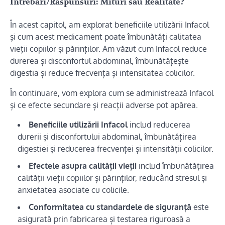
Intrebari/Raspunsuri: Mituri sau Realitate?
În acest capitol, am explorat beneficiile utilizării Infacol
și cum acest medicament poate îmbunătăți calitatea
vieții copiilor și părinților. Am văzut cum Infacol reduce
durerea și disconfortul abdominal, îmbunătățește
digestia și reduce frecvența și intensitatea colicilor.
În continuare, vom explora cum se administrează Infacol
și ce efecte secundare și reacții adverse pot apărea.
Beneficiile utilizării Infacol
includ reducerea
durerii și disconfortului abdominal, îmbunătățirea
digestiei și reducerea frecvenței și intensității colicilor.
Efectele asupra calității vieții
includ îmbunătățirea
calității vieții copiilor și părinților, reducând stresul și
anxietatea asociate cu colicile.
Conformitatea cu standardele de siguranță
este
asigurată prin fabricarea și testarea riguroasă a