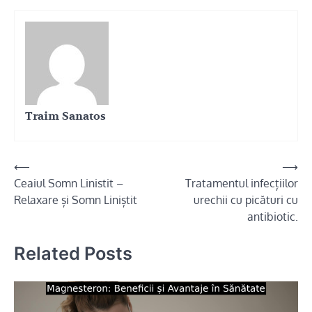
Traim Sanatos
Navigare
⟵
⟶
Ceaiul Somn Linistit –
Tratamentul infecțiilor
în
Relaxare și Somn Liniștit
urechii cu picături cu
articole
antibiotic.
Related Posts