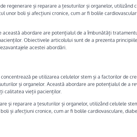
de regenerare și reparare a țesuturilor și organelor, utilizând c
l unor boli și afecțiuni cronice, cum ar fi bolile cardiovascular
e această abordare are potențialul de a îmbunătăți tratament
pacienților. Obiectivele articolului sunt de a prezenta principiile
dezavantajele acestei abordări.
oncentrează pe utilizarea celulelor stem și a factorilor de cr
uturilor și organelor. Această abordare are potențialul de a r
 calitatea vieții pacienților.
e și reparare a țesuturilor și organelor, utilizând celulele ste
oli și afecțiuni cronice, cum ar fi bolile cardiovasculare, diabe