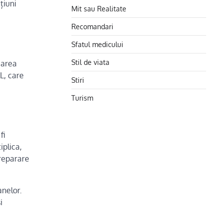
țiuni
Mit sau Realitate
Recomandari
Sfatul medicului
Stil de viata
carea
L, care
Stiri
Turism
fi
iplica,
 reparare
anelor.
i