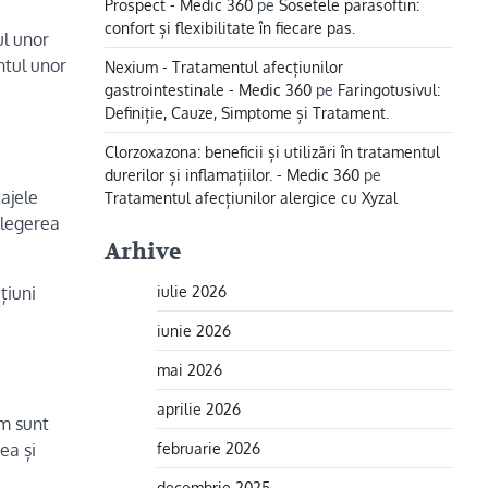
Prospect - Medic 360
pe
Sosetele parasoftin:
confort și flexibilitate în fiecare pas.
ul unor
ntul unor
Nexium - Tratamentul afecțiunilor
gastrointestinale - Medic 360
pe
Faringotusivul:
Definiție, Cauze, Simptome și Tratament.
Clorzoxazona: beneficii și utilizări în tratamentul
durerilor și inflamațiilor. - Medic 360
pe
tajele
Tratamentul afecțiunilor alergice cu Xyzal
elegerea
Arhive
iulie 2026
țiuni
iunie 2026
mai 2026
aprilie 2026
em sunt
februarie 2026
ea și
decembrie 2025