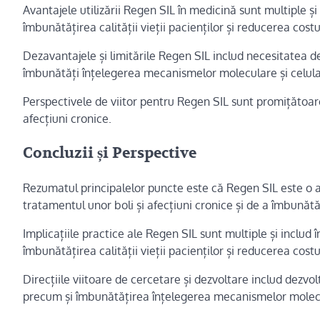
Avantajele utilizării Regen SIL în medicină sunt multiple ș
îmbunătățirea calității vieții pacienților și reducerea cost
Dezavantajele și limitările Regen SIL includ necesitatea 
îmbunătăți înțelegerea mecanismelor moleculare și celular
Perspectivele de viitor pentru Regen SIL sunt promițătoare 
afecțiuni cronice.
Concluzii și Perspective
Rezumatul principalelor puncte este că Regen SIL este o a
tratamentul unor boli și afecțiuni cronice și de a îmbunătăți
Implicațiile practice ale Regen SIL sunt multiple și includ
îmbunătățirea calității vieții pacienților și reducerea cost
Direcțiile viitoare de cercetare și dezvoltare includ dezvol
precum și îmbunătățirea înțelegerea mecanismelor molecul