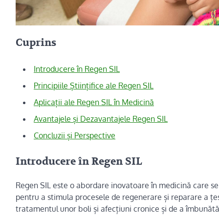
Cuprins
Introducere în Regen SIL
Principiile Științifice ale Regen SIL
Aplicații ale Regen SIL în Medicină
Avantajele și Dezavantajele Regen SIL
Concluzii și Perspective
Introducere în Regen SIL
Regen SIL este o abordare inovatoare în medicină care se c
pentru a stimula procesele de regenerare și reparare a țes
tratamentul unor boli și afecțiuni cronice și de a îmbunătăți