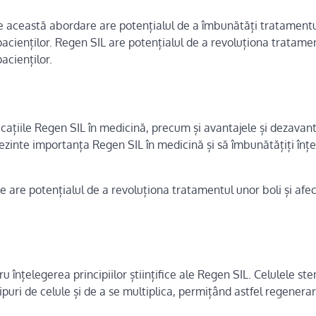
e această abordare are potențialul de a îmbunătăți tratament
i pacienților. Regen SIL are potențialul de a revoluționa tratame
pacienților.
licațiile Regen SIL în medicină, precum și avantajele și dezavan
rezinte importanța Regen SIL în medicină și să îmbunătățiți înț
 are potențialul de a revoluționa tratamentul unor boli și afec
ru înțelegerea principiilor științifice ale Regen SIL. Celulele st
ipuri de celule și de a se multiplica, permițând astfel regenerar