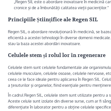
„Regen SIL este o abordare inovatoare în medicină care
cronice și de a îmbunătăți calitatea vieții pacienților.”
Principiile Științifice ale Regen SIL
Regen SIL, o abordare revoluționară în medicină, se bazează
eficientă a acestei tehnologii în diverse domenii medicale. 
stau la baza acestei abordări inovatoare.
Celulele stem și rolul lor în regenerare
Celulele stem sunt celulele fundamentale ale organismului, 
celulele musculare, celulele osoase, celulele nervoase, etc
ceea ce le face ideale pentru aplicarea în Regen SIL. Cel
a țesuturilor și organelor, fiind esențiale pentru menținere
În cadrul Regen SIL, celulele stem sunt utilizate pentru a 
Aceste celule sunt izolate din diverse surse, cum ar fi sâng
diferențiate în laborator pentru a obține celulele specific