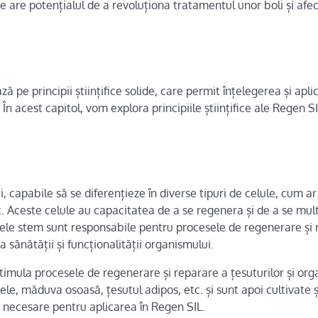
 are potențialul de a revoluționa tratamentul unor boli și afec
 pe principii științifice solide, care permit înțelegerea și apli
În acest capitol, vom explora principiile științifice ale Regen SI
capabile să se diferențieze în diverse tipuri de celule, cum ar 
. Aceste celule au capacitatea de a se regenera și de a se mult
ulele stem sunt responsabile pentru procesele de regenerare și
a sănătății și funcționalității organismului.
stimula procesele de regenerare și reparare a țesuturilor și org
ele, măduva osoasă, țesutul adipos, etc. și sunt apoi cultivate ș
e necesare pentru aplicarea în Regen SIL.