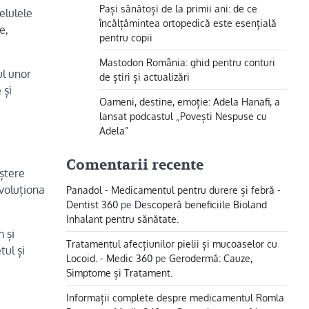
Pași sănătoși de la primii ani: de ce
elulele
încălțămintea ortopedică este esențială
e,
pentru copii
Mastodon România: ghid pentru conturi
ul unor
de știri și actualizări
 și
Oameni, destine, emoție: Adela Hanafi, a
lansat podcastul „Povești Nespuse cu
Adela”
Comentarii recente
eștere
evoluționa
Panadol - Medicamentul pentru durere și febră -
Dentist 360
pe
Descoperă beneficiile Bioland
Inhalant pentru sănătate.
m și
Tratamentul afecțiunilor pielii și mucoaselor cu
tul și
Locoid. - Medic 360
pe
Gerodermă: Cauze,
Simptome și Tratament.
Informații complete despre medicamentul Romla