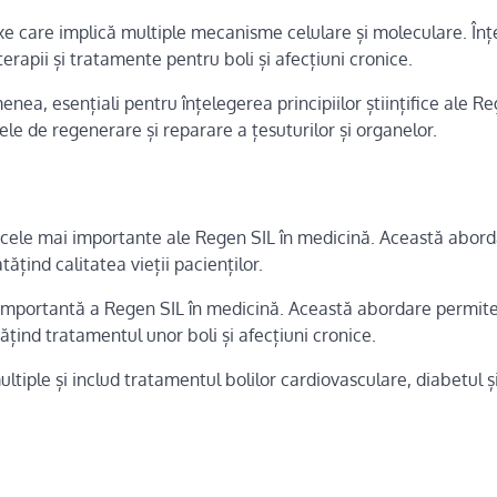
e care implică multiple mecanisme celulare și moleculare. În
rapii și tratamente pentru boli și afecțiuni cronice.
enea, esențiali pentru înțelegerea principiilor științifice ale Re
le de regenerare și reparare a țesuturilor și organelor.
ile cele mai importante ale Regen SIL în medicină. Această abor
tățind calitatea vieții pacienților.
e importantă a Regen SIL în medicină. Această abordare permit
ățind tratamentul unor boli și afecțiuni cronice.
ltiple și includ tratamentul bolilor cardiovasculare, diabetul și