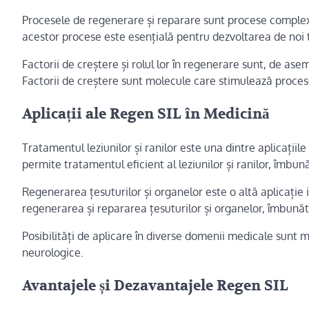
Procesele de regenerare și reparare sunt procese complex
acestor procese este esențială pentru dezvoltarea de noi te
Factorii de creștere și rolul lor în regenerare sunt, de asem
Factorii de creștere sunt molecule care stimulează procese
Aplicații ale Regen SIL în Medicină
Tratamentul leziunilor și ranilor este una dintre aplicați
permite tratamentul eficient al leziunilor și ranilor, îmbună
Regenerarea țesuturilor și organelor este o altă aplicați
regenerarea și repararea țesuturilor și organelor, îmbunăt
Posibilități de aplicare în diverse domenii medicale sunt mu
neurologice.
Avantajele și Dezavantajele Regen SIL