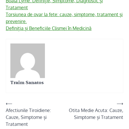
Boala Lyme: Definiție, Simptome, Diagnostic și
Tratament
Torsiunea de ovar la fete: cauze, simptome, tratament și
prevenire.
Definiția și Beneficiile Clismei în Medicină
Traim Sanatos
Navigare
⟵
⟶
Afectiunile Tiroidiene:
Otita Medie Acuta: Cauze,
în
Cauze, Simptome și
Simptome și Tratament
articole
Tratament