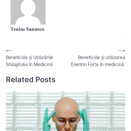
Traim Sanatos
Navigare
⟵
⟶
Beneficiile și Utilizările
Beneficiile și utilizarea
în
Shilajitului în Medicină
Esentin Forte în medicină.
articole
Related Posts