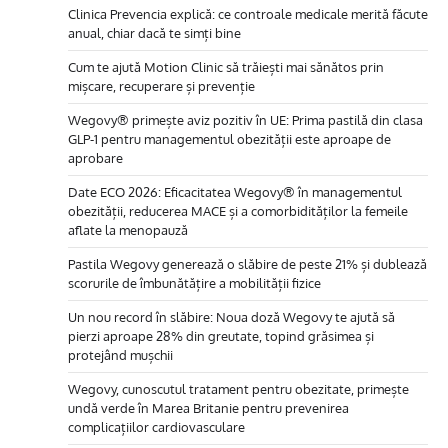
Clinica Prevencia explică: ce controale medicale merită făcute
anual, chiar dacă te simți bine
Cum te ajută Motion Clinic să trăiești mai sănătos prin
mișcare, recuperare și prevenție
Wegovy® primește aviz pozitiv în UE: Prima pastilă din clasa
GLP-1 pentru managementul obezității este aproape de
aprobare
Date ECO 2026: Eficacitatea Wegovy® în managementul
obezității, reducerea MACE și a comorbidităților la femeile
aflate la menopauză
Pastila Wegovy generează o slăbire de peste 21% și dublează
scorurile de îmbunătățire a mobilității fizice
Un nou record în slăbire: Noua doză Wegovy te ajută să
pierzi aproape 28% din greutate, topind grăsimea și
protejând mușchii
Wegovy, cunoscutul tratament pentru obezitate, primește
undă verde în Marea Britanie pentru prevenirea
complicațiilor cardiovasculare