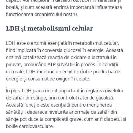
capitol, vom explora în detaliu rolul LDH în sănătate și
boală, și cum această enzimă importantă influențează
funcționarea organismului nostru.
LDH și metabolismul celular
LDH este o enzimă esențială în metabolismul celular,
fiind implicată în conversia glucozei în energie. Această
enzimă catalizează reacția de oxidare a lactatului în
piruvat, producând ATP și NADH în proces. În condiții
normale, LDH menține un echilibru între producția de
energie și consumul de oxigen în celule.
În plus, LDH joacă un rol important în reglarea nivelului
de zahăr din sânge, prin controlul ratei de glicoliză.
Această funcție este esențială pentru menținerea
sănătății, deoarece nivelurile anormale de zahăr din
sânge pot duce la complicații grave, cum ar fi diabetul și
bolile cardiovasculare.