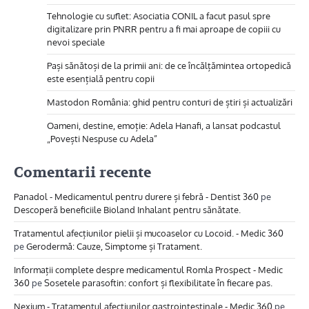
Tehnologie cu suflet: Asociatia CONIL a facut pasul spre
digitalizare prin PNRR pentru a fi mai aproape de copiii cu
nevoi speciale
Pași sănătoși de la primii ani: de ce încălțămintea ortopedică
este esențială pentru copii
Mastodon România: ghid pentru conturi de știri și actualizări
Oameni, destine, emoție: Adela Hanafi, a lansat podcastul
„Povești Nespuse cu Adela”
Comentarii recente
Panadol - Medicamentul pentru durere și febră - Dentist 360
pe
Descoperă beneficiile Bioland Inhalant pentru sănătate.
Tratamentul afecțiunilor pielii și mucoaselor cu Locoid. - Medic 360
pe
Gerodermă: Cauze, Simptome și Tratament.
Informații complete despre medicamentul Romla Prospect - Medic
360
pe
Sosetele parasoftin: confort și flexibilitate în fiecare pas.
Nexium - Tratamentul afecțiunilor gastrointestinale - Medic 360
pe