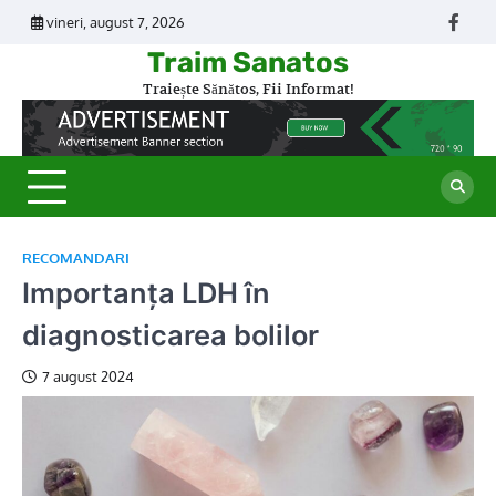
Skip
vineri, august 7, 2026
Face
to
Traim Sanatos
content
Traiește Sănătos, Fii Informat!
RECOMANDARI
Importanța LDH în
diagnosticarea bolilor
7 august 2024