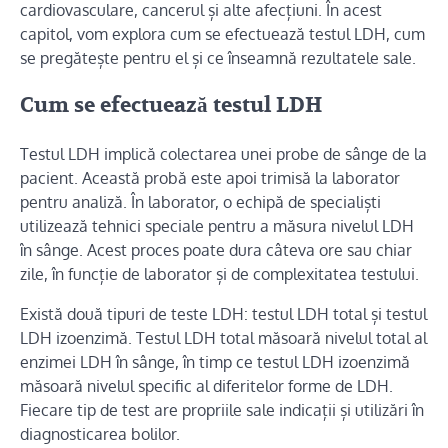
cardiovasculare, cancerul și alte afecțiuni. În acest
capitol, vom explora cum se efectuează testul LDH, cum
se pregătește pentru el și ce înseamnă rezultatele sale.
Cum se efectuează testul LDH
Testul LDH implică colectarea unei probe de sânge de la
pacient. Această probă este apoi trimisă la laborator
pentru analiză. În laborator, o echipă de specialiști
utilizează tehnici speciale pentru a măsura nivelul LDH
în sânge. Acest proces poate dura câteva ore sau chiar
zile, în funcție de laborator și de complexitatea testului.
Există două tipuri de teste LDH: testul LDH total și testul
LDH izoenzimă. Testul LDH total măsoară nivelul total al
enzimei LDH în sânge, în timp ce testul LDH izoenzimă
măsoară nivelul specific al diferitelor forme de LDH.
Fiecare tip de test are propriile sale indicații și utilizări în
diagnosticarea bolilor.