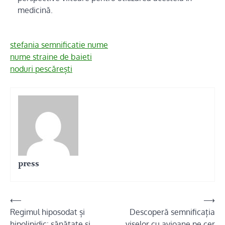
medicină.
stefania semnificatie nume
nume straine de baieti
noduri pescărești
press
Navigare
⟵
⟶
Regimul hiposodat și
Descoperă semnificația
în
hipolipidic: sănătate și
viselor cu avioane pe cer