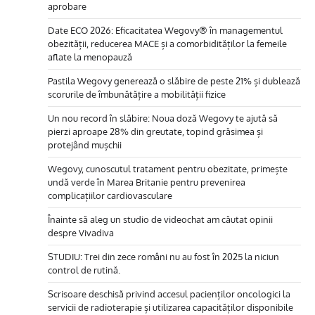
aprobare
Date ECO 2026: Eficacitatea Wegovy® în managementul
obezității, reducerea MACE și a comorbidităților la femeile
aflate la menopauză
Pastila Wegovy generează o slăbire de peste 21% și dublează
scorurile de îmbunătățire a mobilității fizice
Un nou record în slăbire: Noua doză Wegovy te ajută să
pierzi aproape 28% din greutate, topind grăsimea și
protejând mușchii
Wegovy, cunoscutul tratament pentru obezitate, primește
undă verde în Marea Britanie pentru prevenirea
complicațiilor cardiovasculare
Înainte să aleg un studio de videochat am căutat opinii
despre Vivadiva
STUDIU: Trei din zece români nu au fost în 2025 la niciun
control de rutină.
Scrisoare deschisă privind accesul pacienților oncologici la
servicii de radioterapie și utilizarea capacităților disponibile