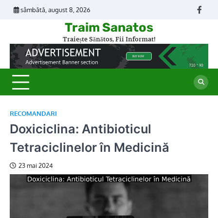
Skip
sâmbătă, august 8, 2026
Face
to
Traim Sanatos
content
Traiește Sănătos, Fii Informat!
RECOMANDARI
Doxiciclina: Antibioticul
Tetraciclinelor în Medicină
23 mai 2024