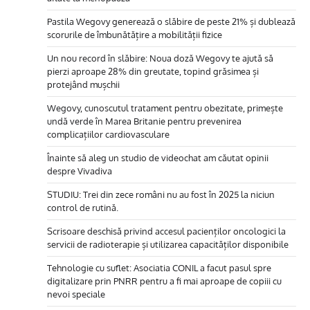
Pastila Wegovy generează o slăbire de peste 21% și dublează
scorurile de îmbunătățire a mobilității fizice
Un nou record în slăbire: Noua doză Wegovy te ajută să
pierzi aproape 28% din greutate, topind grăsimea și
protejând mușchii
Wegovy, cunoscutul tratament pentru obezitate, primește
undă verde în Marea Britanie pentru prevenirea
complicațiilor cardiovasculare
Înainte să aleg un studio de videochat am căutat opinii
despre Vivadiva
STUDIU: Trei din zece români nu au fost în 2025 la niciun
control de rutină.
Scrisoare deschisă privind accesul pacienților oncologici la
servicii de radioterapie și utilizarea capacităților disponibile
Tehnologie cu suflet: Asociatia CONIL a facut pasul spre
digitalizare prin PNRR pentru a fi mai aproape de copiii cu
nevoi speciale