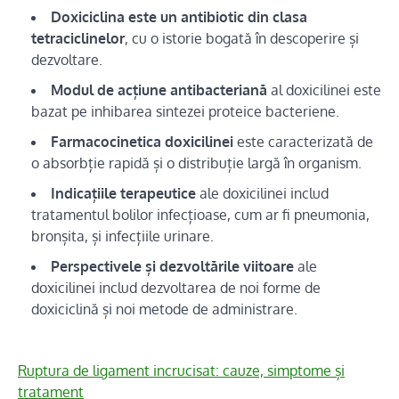
Doxiciclina este un antibiotic din clasa
tetraciclinelor
, cu o istorie bogată în descoperire și
dezvoltare.
Modul de acțiune antibacteriană
al doxicilinei este
bazat pe inhibarea sintezei proteice bacteriene.
Farmacocinetica doxicilinei
este caracterizată de
o absorbție rapidă și o distribuție largă în organism.
Indicațiile terapeutice
ale doxicilinei includ
tratamentul bolilor infecțioase, cum ar fi pneumonia,
bronșita, și infecțiile urinare.
Perspectivele și dezvoltările viitoare
ale
doxicilinei includ dezvoltarea de noi forme de
doxiciclină și noi metode de administrare.
Ruptura de ligament incrucisat: cauze, simptome și
tratament