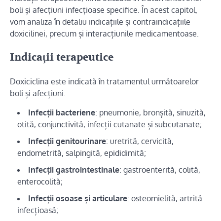
boli și afecțiuni infecțioase specifice. În acest capitol,
vom analiza în detaliu indicațiile și contraindicațiile
doxicilinei, precum și interacțiunile medicamentoase.
Indicații terapeutice
Doxiciclina este indicată în tratamentul următoarelor
boli și afecțiuni:
Infecții bacteriene
: pneumonie, bronșită, sinuzită,
otită, conjunctivită, infecții cutanate și subcutanate;
Infecții genitourinare
: uretrită, cervicită,
endometrită, salpingită, epididimită;
Infecții gastrointestinale
: gastroenterită, colită,
enterocolită;
Infecții osoase și articulare
: osteomielită, artrită
infecțioasă;