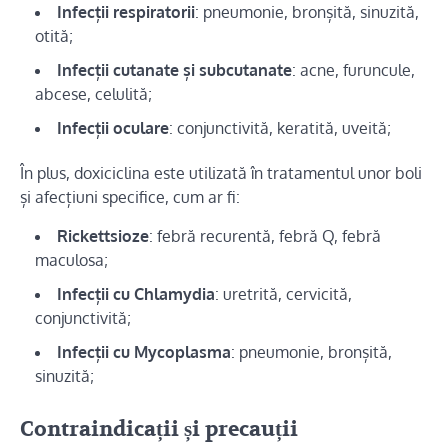
Infecții respiratorii
: pneumonie, bronșită, sinuzită,
otită;
Infecții cutanate și subcutanate
: acne, furuncule,
abcese, celulită;
Infecții oculare
: conjunctivită, keratită, uveită;
În plus, doxiciclina este utilizată în tratamentul unor boli
și afecțiuni specifice, cum ar fi:
Rickettsioze
: febră recurentă, febră Q, febră
maculosa;
Infecții cu Chlamydia
: uretrită, cervicită,
conjunctivită;
Infecții cu Mycoplasma
: pneumonie, bronșită,
sinuzită;
Contraindicații și precauții