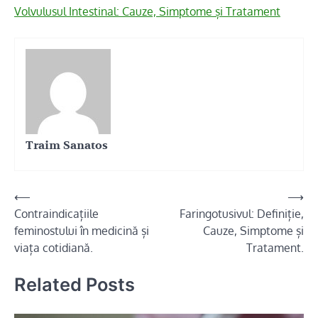
Volvulusul Intestinal: Cauze, Simptome și Tratament
Traim Sanatos
Navigare
⟵
⟶
Contraindicațiile
Faringotusivul: Definiție,
în
feminostului în medicină și
Cauze, Simptome și
articole
viața cotidiană.
Tratament.
Related Posts