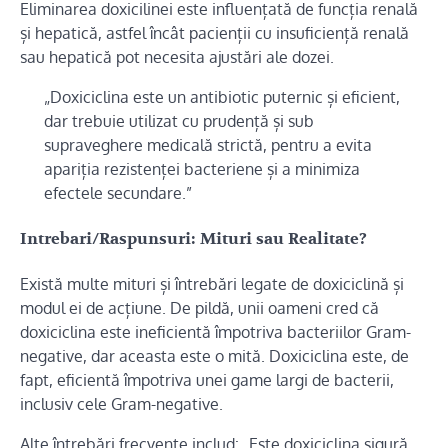
Eliminarea doxicilinei este influențată de funcția renală
și hepatică, astfel încât pacienții cu insuficiență renală
sau hepatică pot necesita ajustări ale dozei.
„Doxiciclina este un antibiotic puternic și eficient,
dar trebuie utilizat cu prudență și sub
supraveghere medicală strictă, pentru a evita
apariția rezistenței bacteriene și a minimiza
efectele secundare.”
Intrebari/Raspunsuri: Mituri sau Realitate?
Există multe mituri și întrebări legate de doxiciclină și
modul ei de acțiune. De pildă, unii oameni cred că
doxiciclina este ineficientă împotriva bacteriilor Gram-
negative, dar aceasta este o mită. Doxiciclina este, de
fapt, eficientă împotriva unei game largi de bacterii,
inclusiv cele Gram-negative.
Alte întrebări frecvente includ: „Este doxiciclina sigură