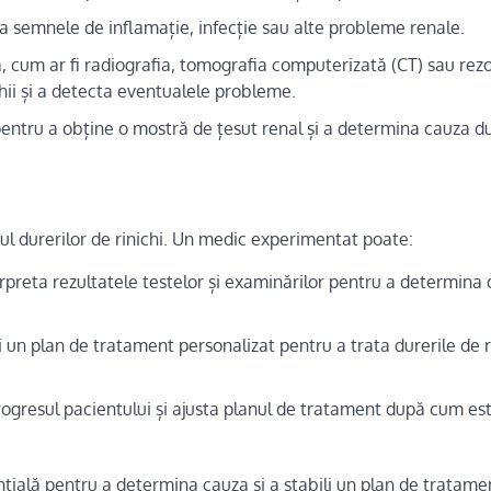
ta semnele de inflamație, infecție sau alte probleme renale.
ă, cum ar fi radiografia, tomografia computerizată (CT) sau re
chii și a detecta eventualele probleme.
pentru a obține o mostră de țesut renal și a determina cauza du
tul durerilor de rinichi. Un medic experimentat poate:
rpreta rezultatele testelor și examinărilor pentru a determina
 un plan de tratament personalizat pentru a trata durerile de ri
ogresul pacientului și ajusta planul de tratament după cum es
nțială pentru a determina cauza și a stabili un plan de tratame