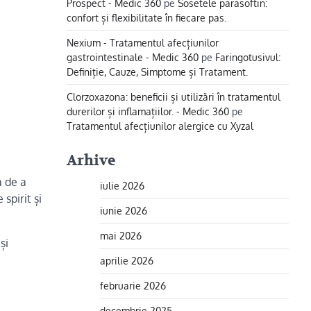
Prospect - Medic 360
pe
Sosetele parasoftin:
confort și flexibilitate în fiecare pas.
Nexium - Tratamentul afecțiunilor
gastrointestinale - Medic 360
pe
Faringotusivul:
Definiție, Cauze, Simptome și Tratament.
Clorzoxazona: beneficii și utilizări în tratamentul
durerilor și inflamațiilor. - Medic 360
pe
Tratamentul afecțiunilor alergice cu Xyzal
Arhive
a de a
iulie 2026
spirit și
iunie 2026
mai 2026
și
aprilie 2026
februarie 2026
decembrie 2025