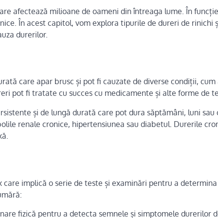
are afectează milioane de oameni din întreaga lume. În funcți
nice. În acest capitol, vom explora tipurile de dureri de rinichi ș
uza durerilor.
urată care apar brusc și pot fi cauzate de diverse condiții, cum a
dureri pot fi tratate cu succes cu medicamente și alte forme de t
ersistente și de lungă durată care pot dura săptămâni, luni sau 
bolile renale cronice, hipertensiunea sau diabetul. Durerile cron
xă.
x care implică o serie de teste și examinări pentru a determin
numără:
are fizică pentru a detecta semnele și simptomele durerilor de