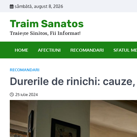
Skip
sâmbătă, august 8, 2026
to
content
Traim Sanatos
Traiește Sănătos, Fii Informat!
HOME
AFECTIUNI
RECOMANDARI
SFATUL M
RECOMANDARI
Durerile de rinichi: cauze
25 iulie 2024