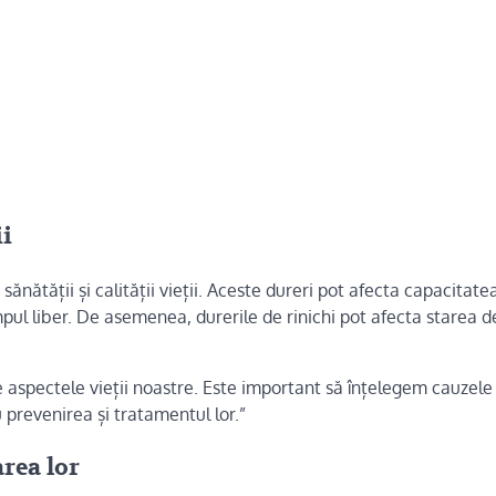
ii
ănătății și calității vieții. Aceste dureri pot afecta capacitate
impul liber. De asemenea, durerile de rinichi pot afecta starea de 
te aspectele vieții noastre. Este important să înțelegem cauzele 
prevenirea și tratamentul lor.”
area lor