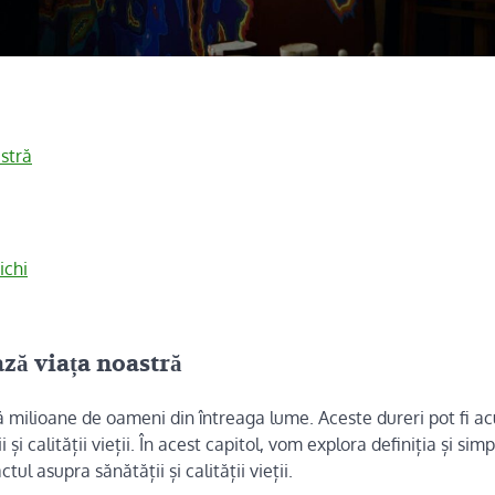
astră
ichi
ază viața noastră
ă milioane de oameni din întreaga lume. Aceste dureri pot fi a
și calității vieții. În acest capitol, vom explora definiția și si
tul asupra sănătății și calității vieții.