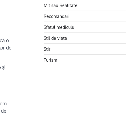
Mit sau Realitate
Recomandari
Sfatul medicului
Stil de viata
ică o
lor de
Stiri
Turism
 și
 vom
 de