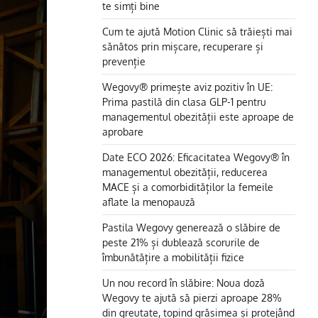
te simți bine
Cum te ajută Motion Clinic să trăiești mai
sănătos prin mișcare, recuperare și
prevenție
Wegovy® primește aviz pozitiv în UE:
Prima pastilă din clasa GLP-1 pentru
managementul obezității este aproape de
aprobare
Date ECO 2026: Eficacitatea Wegovy® în
managementul obezității, reducerea
MACE și a comorbidităților la femeile
aflate la menopauză
Pastila Wegovy generează o slăbire de
peste 21% și dublează scorurile de
îmbunătățire a mobilității fizice
Un nou record în slăbire: Noua doză
Wegovy te ajută să pierzi aproape 28%
din greutate, topind grăsimea și protejând