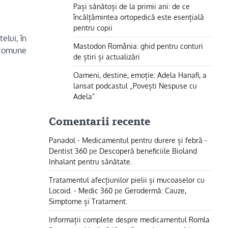
Pași sănătoși de la primii ani: de ce
încălțămintea ortopedică este esențială
pentru copii
elui, în
Mastodon România: ghid pentru conturi
i comune
de știri și actualizări
Oameni, destine, emoție: Adela Hanafi, a
lansat podcastul „Povești Nespuse cu
Adela”
Comentarii recente
Panadol - Medicamentul pentru durere și febră -
Dentist 360
pe
Descoperă beneficiile Bioland
Inhalant pentru sănătate.
Tratamentul afecțiunilor pielii și mucoaselor cu
Locoid. - Medic 360
pe
Gerodermă: Cauze,
Simptome și Tratament.
Informații complete despre medicamentul Romla