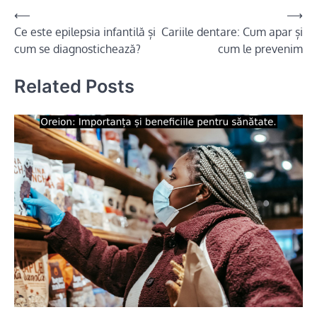
Navigare
⟵
⟶
Ce este epilepsia infantilă și
Cariile dentare: Cum apar și
în
cum se diagnostichează?
cum le prevenim
articole
Related Posts