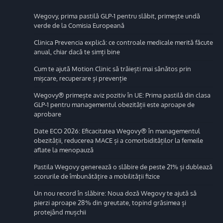
Wegovy, prima pastilă GLP-1 pentru slăbit, primește undă
verde de la Comisia Europeană
Clinica Prevencia explică: ce controale medicale merită făcute
anual, chiar dacă te simți bine
Cum te ajută Motion Clinic să trăiești mai sănătos prin
mișcare, recuperare și prevenție
Wegovy® primește aviz pozitiv în UE: Prima pastilă din clasa
GLP-1 pentru managementul obezității este aproape de
aprobare
Date ECO 2026: Eficacitatea Wegovy® în managementul
obezității, reducerea MACE și a comorbidităților la femeile
aflate la menopauză
Pastila Wegovy generează o slăbire de peste 21% și dublează
scorurile de îmbunătățire a mobilității fizice
Un nou record în slăbire: Noua doză Wegovy te ajută să
pierzi aproape 28% din greutate, topind grăsimea și
protejând mușchii