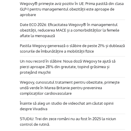
Wegovy® primește aviz pozitiv în UE: Prima pastilă din clasa
GLP-1 pentru managementul obezității este aproape de
aprobare
Date ECO 2026: Eficacitatea Wegovy® în managementul
obezității, reducerea MACE și a comorbidităților la femeile
aflate la menopauză
Pastila Wegovy generează o slăbire de peste 21% și dublează
scorurile de îmbunătățire a mobilității fizice
Un nou record în slăbire: Noua doză Wegovy te ajută să
pierzi aproape 28% din greutate, topind grăsimea și
protejând mușchii
Wegovy, cunoscutul tratament pentru obezitate, primește
undă verde în Marea Britanie pentru prevenirea
complicațiilor cardiovasculare
Înainte să aleg un studio de videochat am căutat opinii
despre Vivadiva
STUDIU: Trei din zece români nu au fost în 2025 la niciun
control de rutină.