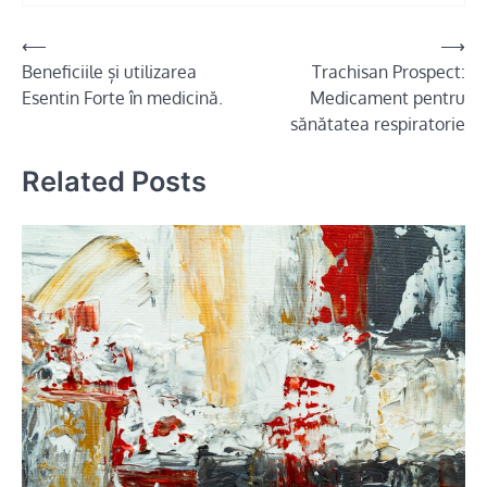
Navigare
⟵
⟶
Beneficiile și utilizarea
Trachisan Prospect:
în
Esentin Forte în medicină.
Medicament pentru
articole
sănătatea respiratorie
Related Posts