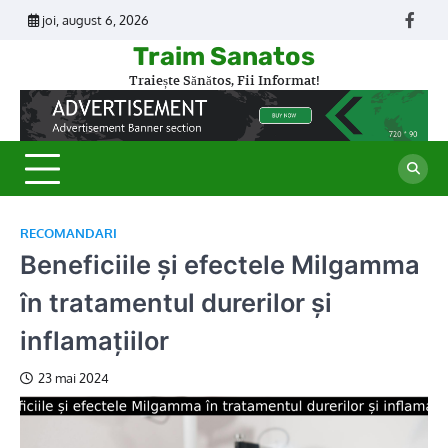
Skip
joi, august 6, 2026
Face
to
Traim Sanatos
content
Traiește Sănătos, Fii Informat!
RECOMANDARI
Beneficiile și efectele Milgamma
în tratamentul durerilor și
inflamațiilor
23 mai 2024