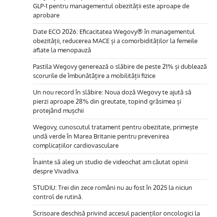
GLP-1 pentru managementul obezității este aproape de
aprobare
Date ECO 2026: Eficacitatea Wegovy® în managementul
obezității, reducerea MACE și a comorbidităților la femeile
aflate la menopauză
Pastila Wegovy generează o slăbire de peste 21% și dublează
scorurile de îmbunătățire a mobilității fizice
Un nou record în slăbire: Noua doză Wegovy te ajută să
pierzi aproape 28% din greutate, topind grăsimea și
protejând mușchii
Wegovy, cunoscutul tratament pentru obezitate, primește
undă verde în Marea Britanie pentru prevenirea
complicațiilor cardiovasculare
Înainte să aleg un studio de videochat am căutat opinii
despre Vivadiva
STUDIU: Trei din zece români nu au fost în 2025 la niciun
control de rutină.
Scrisoare deschisă privind accesul pacienților oncologici la