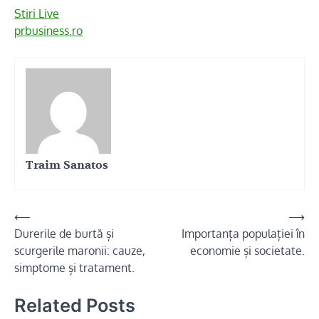
Stiri Live
prbusiness.ro
Traim Sanatos
Navigare
⟵
⟶
Durerile de burtă și
Importanța populației în
în
scurgerile maronii: cauze,
economie și societate.
articole
simptome și tratament.
Related Posts