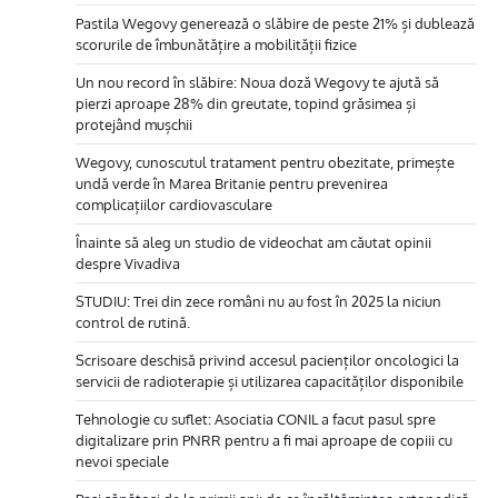
Pastila Wegovy generează o slăbire de peste 21% și dublează
scorurile de îmbunătățire a mobilității fizice
Un nou record în slăbire: Noua doză Wegovy te ajută să
pierzi aproape 28% din greutate, topind grăsimea și
protejând mușchii
Wegovy, cunoscutul tratament pentru obezitate, primește
undă verde în Marea Britanie pentru prevenirea
complicațiilor cardiovasculare
Înainte să aleg un studio de videochat am căutat opinii
despre Vivadiva
STUDIU: Trei din zece români nu au fost în 2025 la niciun
control de rutină.
Scrisoare deschisă privind accesul pacienților oncologici la
servicii de radioterapie și utilizarea capacităților disponibile
Tehnologie cu suflet: Asociatia CONIL a facut pasul spre
digitalizare prin PNRR pentru a fi mai aproape de copiii cu
nevoi speciale