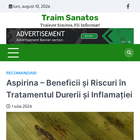
Skip
luni, august 10, 2026
Face
to
Traim Sanatos
content
Traiește Sănătos, Fii Informat!
RECOMANDARI
Aspirina – Beneficii și Riscuri în
Tratamentul Durerii și Inflamației
1 iulie 2024