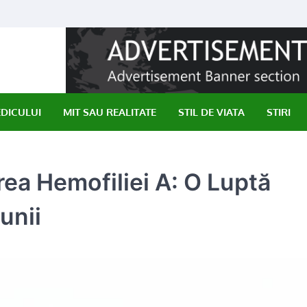
EDICULUI
MIT SAU REALITATE
STIL DE VIATA
STIRI
ea Hemofiliei A: O Luptă
unii