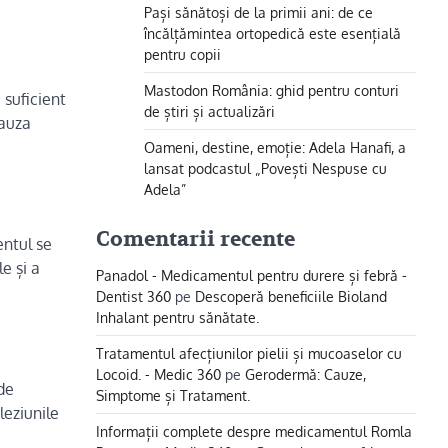
Pași sănătoși de la primii ani: de ce
încălțămintea ortopedică este esențială
pentru copii
Mastodon România: ghid pentru conturi
 suficient
de știri și actualizări
cauza
Oameni, destine, emoție: Adela Hanafi, a
lansat podcastul „Povești Nespuse cu
Adela”
Comentarii recente
entul se
e și a
Panadol - Medicamentul pentru durere și febră -
Dentist 360
pe
Descoperă beneficiile Bioland
Inhalant pentru sănătate.
Tratamentul afecțiunilor pielii și mucoaselor cu
Locoid. - Medic 360
pe
Gerodermă: Cauze,
 de
Simptome și Tratament.
leziunile
Informații complete despre medicamentul Romla