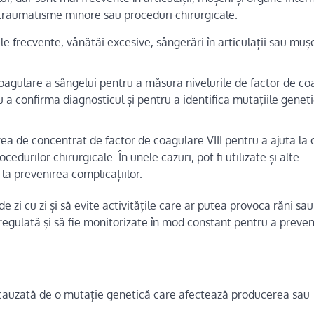
 traumatisme minore sau proceduri chirurgicale.
e frecvente, vânătăi excesive, sângerări în articulații sau mușc
oagulare a sângelui pentru a măsura nivelurile de factor de co
u a confirma diagnosticul și pentru a identifica mutațiile genet
ea de concentrat de factor de coagulare VIII pentru a ajuta la 
edurilor chirurgicale. În unele cazuri, pot fi utilizate și alte
la prevenirea complicațiilor.
e zi cu zi și să evite activitățile care ar putea provoca răni sau
regulată și să fie monitorizate în mod constant pentru a preven
cauzată de o mutație genetică care afectează producerea sau