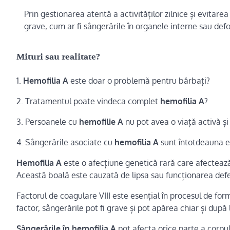
Prin gestionarea atentă a activităților zilnice și evitar
grave, cum ar fi sângerările în organele interne sau defo
Mituri sau realitate?
1.
Hemofilia A
este doar o problemă pentru bărbați?
2. Tratamentul poate vindeca complet
hemofilia A
?
3. Persoanele cu
hemofilie A
nu pot avea o viață activă ș
4. Sângerările asociate cu
hemofilia A
sunt întotdeauna ev
Hemofilia A
este o afecțiune genetică rară care afecteaz
Această boală este cauzată de lipsa sau funcționarea defe
Factorul de coagulare VIII este esențial în procesul de for
factor, sângerările pot fi grave și pot apărea chiar și după
Sângerările în hemofilia A
pot afecta orice parte a corpulu