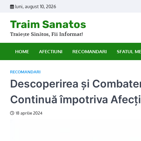
Skip
luni, august 10, 2026
to
content
Traim Sanatos
Traiește Sănătos, Fii Informat!
HOME
AFECTIUNI
RECOMANDARI
SFATUL M
RECOMANDARI
Descoperirea și Combater
Continuă împotriva Afecți
18 aprilie 2024