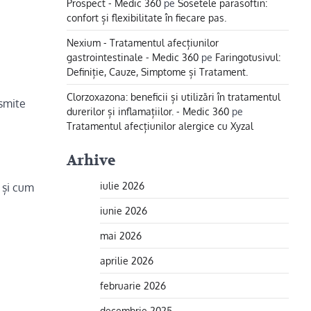
Prospect - Medic 360
pe
Sosetele parasoftin:
confort și flexibilitate în fiecare pas.
Nexium - Tratamentul afecțiunilor
gastrointestinale - Medic 360
pe
Faringotusivul:
Definiție, Cauze, Simptome și Tratament.
Clorzoxazona: beneficii și utilizări în tratamentul
nsmite
durerilor și inflamațiilor. - Medic 360
pe
Tratamentul afecțiunilor alergice cu Xyzal
Arhive
iulie 2026
 și cum
iunie 2026
mai 2026
aprilie 2026
februarie 2026
i
decembrie 2025