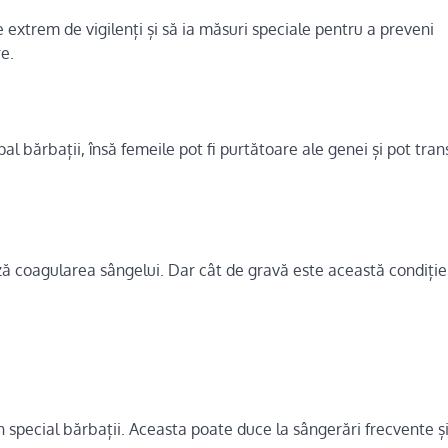
fie extrem de vigilenți și să ia măsuri speciale pentru a preveni
e.
al bărbații, însă femeile pot fi purtătoare ale genei și pot tra
ză coagularea sângelui. Dar cât de gravă este această condiție
n special bărbații. Aceasta poate duce la sângerări frecvente ș