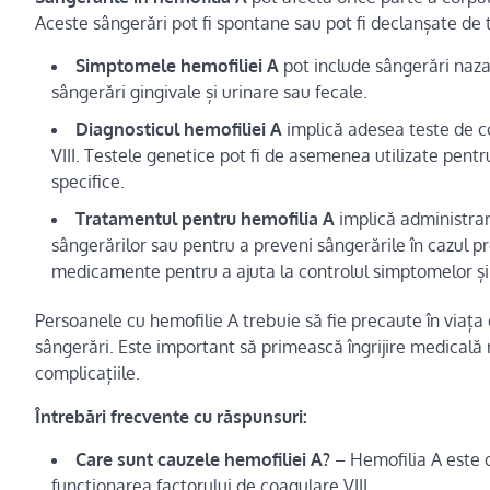
Aceste sângerări pot fi spontane sau pot fi declanșate de
Simptomele hemofiliei A
pot include sângerări nazal
sângerări gingivale și urinare sau fecale.
Diagnosticul hemofiliei A
implică adesea teste de c
VIII. Testele genetice pot fi de asemenea utilizate pentr
specifice.
Tratamentul pentru hemofilia A
implică administrar
sângerărilor sau pentru a preveni sângerările în cazul proc
medicamente pentru a ajuta la controlul simptomelor și 
Persoanele cu hemofilie A trebuie să fie precaute în viața d
sângerări. Este important să primească îngrijire medicală 
complicațiile.
Întrebări frecvente cu răspunsuri:
Care sunt cauzele hemofiliei A?
– Hemofilia A este 
funcționarea factorului de coagulare VIII.