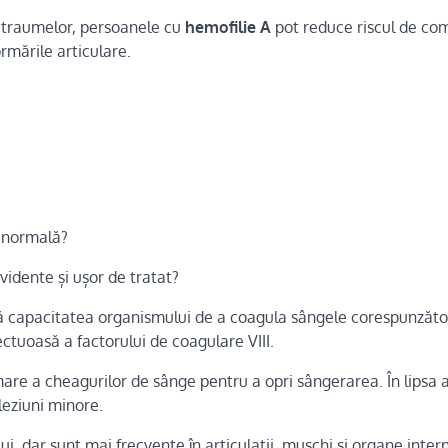
ea traumelor, persoanele cu
hemofilie A
pot reduce riscul de com
rmările articulare.
i normală?
idente și ușor de tratat?
ă capacitatea organismului de a coagula sângele corespunzăto
ctuoasă a factorului de coagulare VIII.
mare a cheagurilor de sânge pentru a opri sângerarea. În lipsa 
 leziuni minore.
i, dar sunt mai frecvente în articulații, mușchi și organe inter