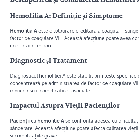
Hemofilia A: Definiție și Simptome
Hemofilia A
este o tulburare ereditară a coagulării sânge
factor de coagulare VIII. Această afecțiune poate avea con
unor leziuni minore.
Diagnostic și Tratament
Diagnosticul hemofiliei A este stabilit prin teste specific
concentrează pe administrarea de factor de coagulare VIII 
reduce riscul complicațiilor asociate.
Impactul Asupra Vieții Pacienților
Pacienții cu hemofilie A
se confruntă adesea cu dificultăți 
sângerare. Această afecțiune poate afecta calitatea vieții ș
și complicațiile grave.