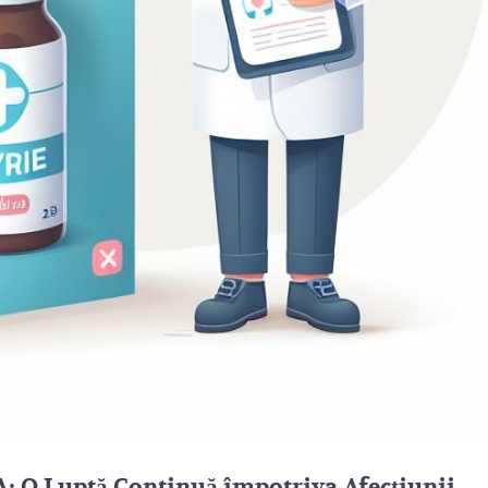
A: O Luptă Continuă împotriva Afecțiunii