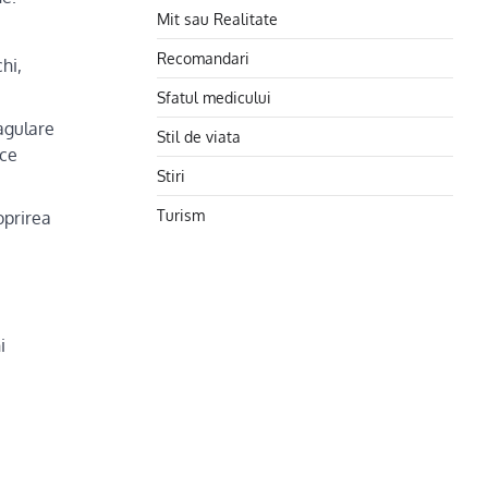
Mit sau Realitate
Recomandari
hi,
Sfatul medicului
agulare
Stil de viata
ice
Stiri
Turism
oprirea
i