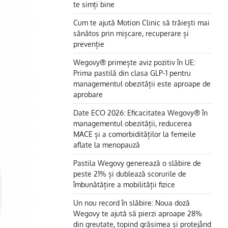
te simți bine
Cum te ajută Motion Clinic să trăiești mai
sănătos prin mișcare, recuperare și
prevenție
Wegovy® primește aviz pozitiv în UE:
Prima pastilă din clasa GLP-1 pentru
managementul obezității este aproape de
aprobare
Date ECO 2026: Eficacitatea Wegovy® în
managementul obezității, reducerea
MACE și a comorbidităților la femeile
aflate la menopauză
Pastila Wegovy generează o slăbire de
peste 21% și dublează scorurile de
îmbunătățire a mobilității fizice
Un nou record în slăbire: Noua doză
Wegovy te ajută să pierzi aproape 28%
din greutate, topind grăsimea și protejând