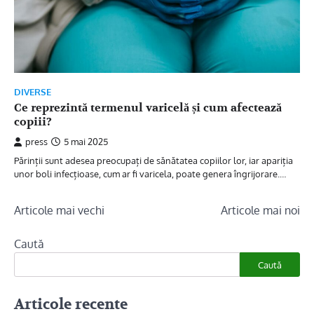
DIVERSE
Ce reprezintă termenul varicelă și cum afectează
copiii?
press
5 mai 2025
Părinții sunt adesea preocupați de sănătatea copiilor lor, iar apariția
unor boli infecțioase, cum ar fi varicela, poate genera îngrijorare.…
Navigare
Articole mai vechi
Articole mai noi
în
Caută
articole
Caută
Articole recente