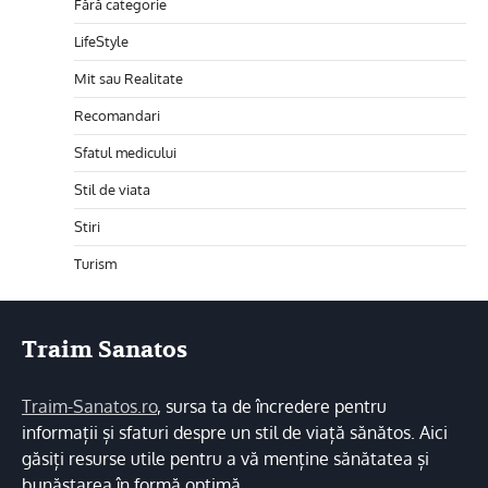
Fără categorie
LifeStyle
Mit sau Realitate
Recomandari
Sfatul medicului
Stil de viata
Stiri
Turism
Traim Sanatos
Traim-Sanatos.ro
, sursa ta de încredere pentru
informații și sfaturi despre un stil de viață sănătos. Aici
găsiți resurse utile pentru a vă menține sănătatea și
bunăstarea în formă optimă.