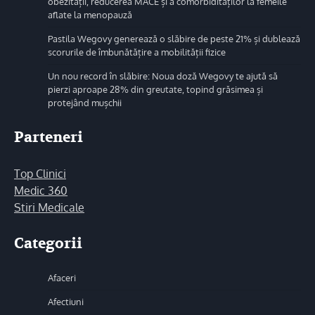
obezității, reducerea MACE și a comorbidităților la femeile
aflate la menopauză
Pastila Wegovy generează o slăbire de peste 21% și dublează
scorurile de îmbunătățire a mobilității fizice
Un nou record în slăbire: Noua doză Wegovy te ajută să
pierzi aproape 28% din greutate, topind grăsimea și
protejând mușchii
Parteneri
Top Clinici
Medic 360
Stiri Medicale
Categorii
Afaceri
Afectiuni