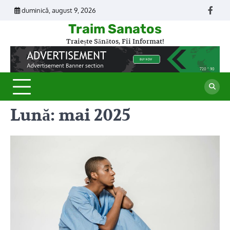
Skip
duminică, august 9, 2026
Face
to
Traim Sanatos
content
Traiește Sănătos, Fii Informat!
Lună:
mai 2025