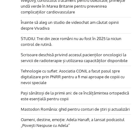
Wegovy, cunoscutul tratament pentru obezitate, primește
undă verde în Marea Britanie pentru prevenirea
complicațiilor cardiovasculare
Înainte să aleg un studio de videochat am căutat opinii
despre Vivadiva
STUDIU: Trei din zece români nu au fost în 2025 la niciun
control de rutină.
Scrisoare deschisă privind accesul pacienților oncologici la
servicii de radioterapie și utilizarea capacităților disponibile
Tehnologie cu suflet: Asociatia CONIL a facut pasul spre
digitalizare prin PNRR pentru a fi mai aproape de copiii cu
nevoi speciale
Pași sănătoși de la primii ani: de ce încălțămintea ortopedică
este esențială pentru copii
Mastodon România: ghid pentru conturi de știri și actualizări
Oameni, destine, emoție: Adela Hanafi, a lansat podcastul
„Povești Nespuse cu Adela”