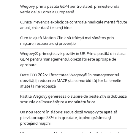
Wegovy, prima pastilă GLP-1 pentru slăbit, primește undă
verde de la Comisia Europeană
Clinica Prevencia explică: ce controale medicale merită făcute
anual, chiar dacă te simți bine
Cum te ajută Motion Clinic să trăiești mai sănătos prin
mișcare, recuperare și prevenție
Wegovy® primește aviz pozitiv în UE: Prima pastilă din clasa
GLP-1 pentru managementul obezității este aproape de
aprobare
Date ECO 2026: Eficacitatea Wegovy® în managementul
obezității, reducerea MACE și a comorbidităților la femeile
aflate la menopauză
Pastila Wegovy generează o slăbire de peste 21% și dublează
scorurile de îmbunătățire a mobilității fizice
Un nou record în slăbire: Noua doză Wegovy te ajută să
pierzi aproape 28% din greutate, topind grăsimea și
protejând mușchii